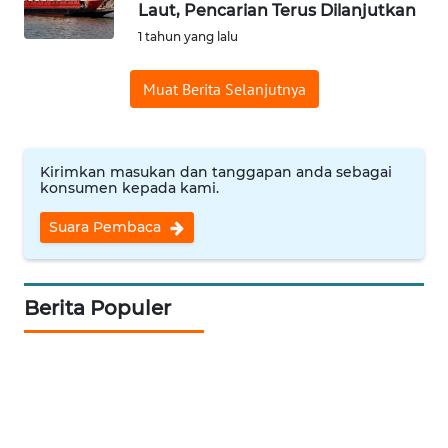
Laut, Pencarian Terus Dilanjutkan
Informasi
1 tahun yang lalu
INDEKS
Muat Berita Selanjutnya
BERITA
KONTAK
KAMI
Kirimkan masukan dan tanggapan anda sebagai
konsumen kepada kami.
INFO
Suara Pembaca
IKLAN
TENTANG
Berita Populer
KAMI
PEDOMAN
MEDIA
SIBER