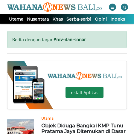
Utama
Nusantara
Khas
Serba-serbi
Opini
Indeks
WAHANA
Tutup
TV
Berita dengan tagar
#rov-dan-sonar
UTAMA
NUSANTARA
KHAS
Install Aplikasi
SERBA-
SERBI
Utama
Objek Diduga Bangkai KMP Tunu
OPINI
Pratama Jaya Ditemukan di Dasar