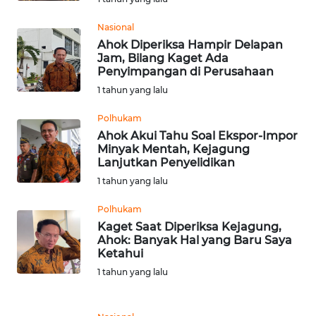
Nasional
WN
Ahok Diperiksa Hampir Delapan
NUSANTARA
Jam, Bilang Kaget Ada
Penyimpangan di Perusahaan
WN
1 tahun yang lalu
JOGJA
Polhukam
Ahok Akui Tahu Soal Ekspor-Impor
WN
Minyak Mentah, Kejagung
JATIM
Lanjutkan Penyelidikan
1 tahun yang lalu
WN
BALI
Polhukam
Kaget Saat Diperiksa Kejagung,
Ahok: Banyak Hal yang Baru Saya
WN
Ketahui
KALBAR
1 tahun yang lalu
WN
KALTENG