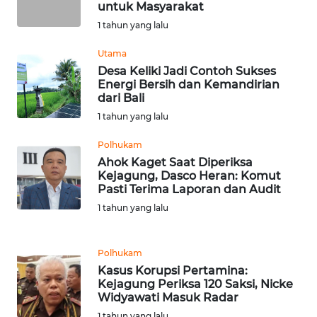
untuk Masyarakat
1 tahun yang lalu
WN
BABEL
Utama
Desa Keliki Jadi Contoh Sukses
Energi Bersih dan Kemandirian
WN
dari Bali
SUMBAR
1 tahun yang lalu
WN
Polhukam
SUMSEL
Ahok Kaget Saat Diperiksa
Kejagung, Dasco Heran: Komut
Pasti Terima Laporan dan Audit
WN
BENGKULU
1 tahun yang lalu
WN
Polhukam
LAMPUNG
Kasus Korupsi Pertamina:
Kejagung Periksa 120 Saksi, Nicke
Widyawati Masuk Radar
WN
JATENG
1 tahun yang lalu