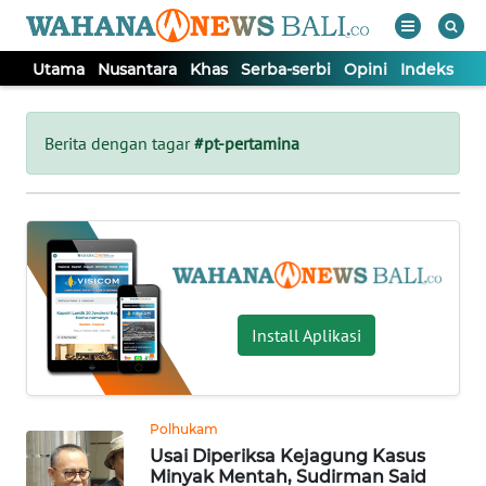
Utama
Nusantara
Khas
Serba-serbi
Opini
Indeks
WAHANA
Tutup
TV
Berita dengan tagar
#pt-pertamina
UTAMA
NUSANTARA
KHAS
Install Aplikasi
SERBA-
SERBI
Polhukam
Usai Diperiksa Kejagung Kasus
OPINI
Minyak Mentah, Sudirman Said