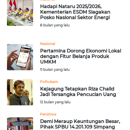
Hadapi Nataru 2025/2026,
WN
Kementerian ESDM Siagakan
BANTEN
Posko Nasional Sektor Energi
8 bulan yang lalu
WN
NTT
Nasional
Pertamina Dorong Ekonomi Lokal
WN
dengan Fitur Belanja Produk
KEPRI
UMKM
11 bulan yang lalu
WN
PAPUA
Polhukam
Kejagung Tetapkan Riza Chalid
Jadi Tersangka Pencucian Uang
WN
12 bulan yang lalu
PAPUA
BARAT
Peristiwa
Demi Meraup Keuntungan Besar,
WN
Pihak SPBU 14.201.109 Simpang