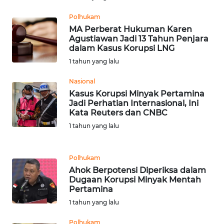
WN
Polhukam
TAPANULI
MA Perberat Hukuman Karen
TENGAH
Agustiawan Jadi 13 Tahun Penjara
dalam Kasus Korupsi LNG
WN DELI
1 tahun yang lalu
SERDANG
Nasional
Kasus Korupsi Minyak Pertamina
WN
Jadi Perhatian Internasional, Ini
TEBING
Kata Reuters dan CNBC
TINGGI
1 tahun yang lalu
WN
PAKPAK
Polhukam
Ahok Berpotensi Diperiksa dalam
WN
Dugaan Korupsi Minyak Mentah
Pertamina
KARAWANG
1 tahun yang lalu
WN
Polhukam