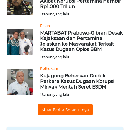
Akibat Korupsi Pertamina Hampir
Rp1.000 Triliun
WN
SUMEDANG
1 tahun yang lalu
Ekuin
WN
MARTABAT Prabowo-Gibran Desak
CIANJUR
Kejaksaan dan Pertamina
Jelaskan ke Masyarakat Terkait
Kasus Dugaan Oplos BBM
WN
KEPULAUAN
1 tahun yang lalu
SERIBU
Polhukam
Kejagung Beberkan Duduk
WN
Perkara Kasus Dugaan Korupsi
TANGERANG
Minyak Mentah Seret ESDM
1 tahun yang lalu
WN
BINJAI
Muat Berita Selanjutnya
WN
CIREBON