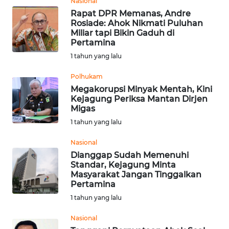
Nasional
Rapat DPR Memanas, Andre
WN
Rosiade: Ahok Nikmati Puluhan
Miliar tapi Bikin Gaduh di
KALTARA
Pertamina
1 tahun yang lalu
WN
KALSEL
Polhukam
Megakorupsi Minyak Mentah, Kini
WN
Kejagung Periksa Mantan Dirjen
Migas
KALTIM
1 tahun yang lalu
WN
Nasional
SULSEL
Dianggap Sudah Memenuhi
Standar, Kejagung Minta
WN
Masyarakat Jangan Tinggalkan
Pertamina
GORONTALO
1 tahun yang lalu
WN
Nasional
SULUT