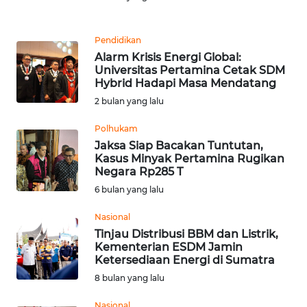
REDAKSI
Pendidikan
KARIR
Alarm Krisis Energi Global:
Universitas Pertamina Cetak SDM
Hybrid Hadapi Masa Mendatang
DISCLAIMER
2 bulan yang lalu
Wahana
Polhukam
News
Regional
Jaksa Siap Bacakan Tuntutan,
Kasus Minyak Pertamina Rugikan
Negara Rp285 T
WN
6 bulan yang lalu
SUMUT
Nasional
WN
Tinjau Distribusi BBM dan Listrik,
JAKARTA
Kementerian ESDM Jamin
Ketersediaan Energi di Sumatra
8 bulan yang lalu
WN
JABAR
Nasional