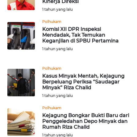
LANGKAT
Kinerja Direksi
1 tahun yang lalu
WN
Polhukam
TAPANULI
Komisi XII DPR Inspeksi
SELATAN
Mendadak, Tak Temukan
Keganjilan di SPBU Pertamina
WN
1 tahun yang lalu
TANJUNG
LESUNG
Polhukam
WN
Kasus Minyak Mentah, Kejagung
Berpeluang Periksa “Saudagar
KARO
Minyak” Riza Chalid
1 tahun yang lalu
WN
SIMALUNGUN
Polhukam
Kejagung Bongkar Bukti Baru dari
WN
Penggeledahan Depo Minyak dan
Rumah Riza Chalid
LABUHANBATU
1 tahun yang lalu