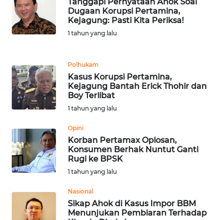
Tanggapi Pernyataan Ahok Soal
Dugaan Korupsi Pertamina,
WN
Kejagung: Pasti Kita Periksa!
MALUKU
1 tahun yang lalu
WN
Polhukam
MALUT
Kasus Korupsi Pertamina,
Kejagung Bantah Erick Thohir dan
WN
Boy Terlibat
DAIRI
1 tahun yang lalu
WN
Opini
DANAU
Korban Pertamax Oplosan,
TOBA
Konsumen Berhak Nuntut Ganti
Rugi ke BPSK
1 tahun yang lalu
WN
NIAS
Nasional
Sikap Ahok di Kasus Impor BBM
WN
Menunjukan Pembiaran Terhadap