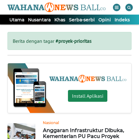
Utama
Nusantara
Khas
Serba-serbi
Opini
Indeks
WAHANA
Tutup
TV
Berita dengan tagar
#proyek-prioritas
UTAMA
NUSANTARA
KHAS
Install Aplikasi
SERBA-
SERBI
Nasional
Anggaran Infrastruktur Dibuka,
OPINI
Kementerian PU Pacu Proyek