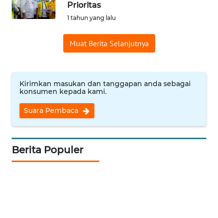
Prioritas
Informasi
1 tahun yang lalu
INDEKS
Muat Berita Selanjutnya
BERITA
KONTAK
KAMI
Kirimkan masukan dan tanggapan anda sebagai
konsumen kepada kami.
INFO
Suara Pembaca
IKLAN
TENTANG
Berita Populer
KAMI
PEDOMAN
MEDIA
SIBER