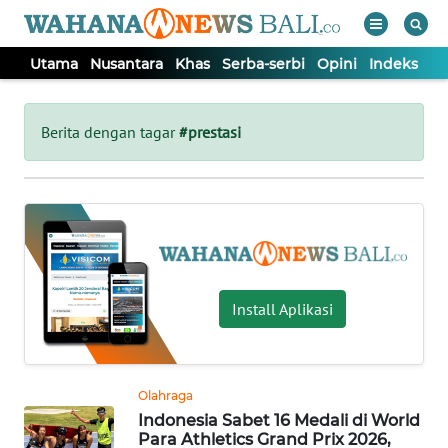
Utama
Nusantara
Khas
Serba-serbi
Opini
Indeks
WAHANA
Tutup
TV
Berita dengan tagar
#prestasi
UTAMA
NUSANTARA
KHAS
Install Aplikasi
SERBA-
SERBI
Olahraga
Indonesia Sabet 16 Medali di World
OPINI
Para Athletics Grand Prix 2026,