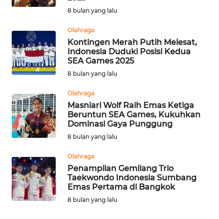
8 bulan yang lalu
WN
Olahraga
NUSANTARA
Kontingen Merah Putih Melesat,
Indonesia Duduki Posisi Kedua
WN
SEA Games 2025
JOGJA
8 bulan yang lalu
Olahraga
WN
Masniari Wolf Raih Emas Ketiga
JATIM
Beruntun SEA Games, Kukuhkan
Dominasi Gaya Punggung
WN
8 bulan yang lalu
BALI
Olahraga
WN
Penampilan Gemilang Trio
Taekwondo Indonesia Sumbang
KALBAR
Emas Pertama di Bangkok
8 bulan yang lalu
WN
KALTENG