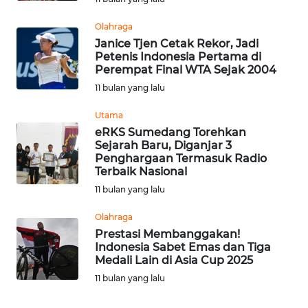
BEKASI
Olahraga
WN
Janice Tjen Cetak Rekor, Jadi
BOGOR
Petenis Indonesia Pertama di
Perempat Final WTA Sejak 2004
11 bulan yang lalu
WN
DEPOK
Utama
eRKS Sumedang Torehkan
WN
Sejarah Baru, Diganjar 3
TAPANULI
Penghargaan Termasuk Radio
UTARA
Terbaik Nasional
11 bulan yang lalu
WN
Olahraga
SAMOSIR
Prestasi Membanggakan!
Indonesia Sabet Emas dan Tiga
WN
Medali Lain di Asia Cup 2025
PADANG
11 bulan yang lalu
LAWAS