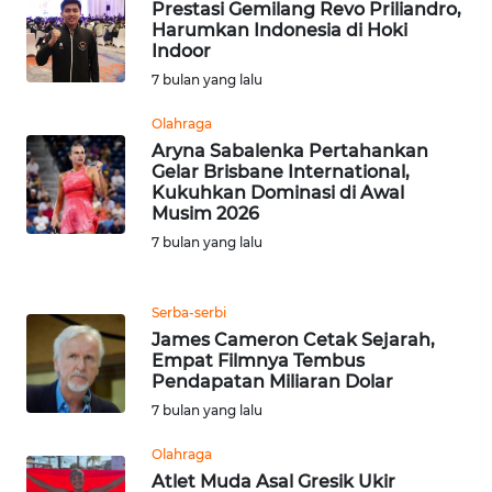
RIAU
Prestasi Gemilang Revo Priliandro,
Harumkan Indonesia di Hoki
Indoor
WN
7 bulan yang lalu
SERAMBI
Olahraga
WN
Aryna Sabalenka Pertahankan
JAMBI
Gelar Brisbane International,
Kukuhkan Dominasi di Awal
Musim 2026
WN
7 bulan yang lalu
SULTRA
WN
Serba-serbi
NTB
James Cameron Cetak Sejarah,
Empat Filmnya Tembus
Pendapatan Miliaran Dolar
WN
SULTENG
7 bulan yang lalu
Olahraga
WN
Atlet Muda Asal Gresik Ukir
SULBAR