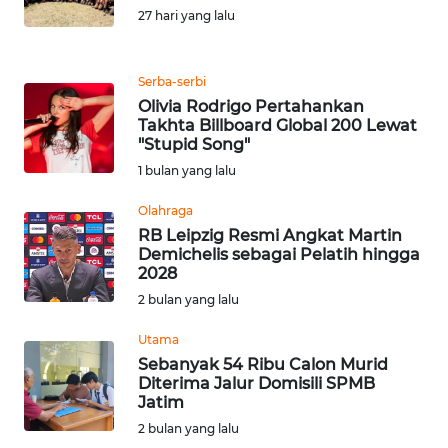
REDAKSI
27 hari yang lalu
KARIR
Serba-serbi
Olivia Rodrigo Pertahankan
DISCLAIMER
Takhta Billboard Global 200 Lewat
"Stupid Song"
1 bulan yang lalu
Wahana
News
Regional
Olahraga
RB Leipzig Resmi Angkat Martin
Demichelis sebagai Pelatih hingga
WN
2028
SUMUT
2 bulan yang lalu
WN
Utama
JAKARTA
Sebanyak 54 Ribu Calon Murid
Diterima Jalur Domisili SPMB
Jatim
WN
2 bulan yang lalu
JABAR