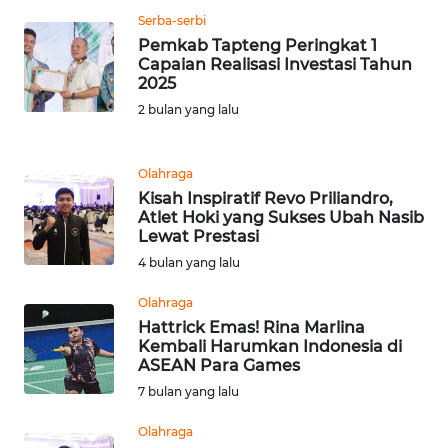
Serba-serbi
WN
Pemkab Tapteng Peringkat 1
BANTEN
Capaian Realisasi Investasi Tahun
2025
2 bulan yang lalu
WN
NTT
Olahraga
WN
Kisah Inspiratif Revo Priliandro,
KEPRI
Atlet Hoki yang Sukses Ubah Nasib
Lewat Prestasi
WN
4 bulan yang lalu
PAPUA
Olahraga
Hattrick Emas! Rina Marlina
WN
Kembali Harumkan Indonesia di
PAPUA
ASEAN Para Games
BARAT
7 bulan yang lalu
WN
Olahraga