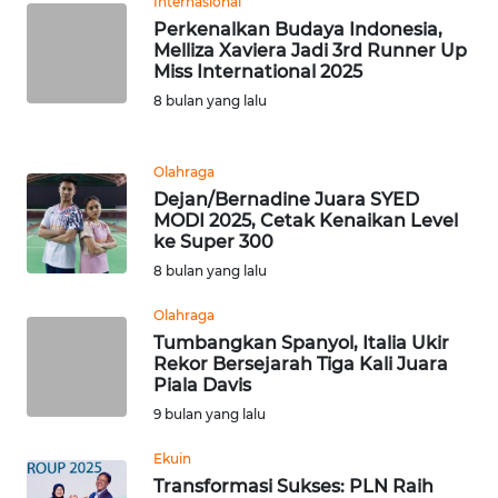
Internasional
Perkenalkan Budaya Indonesia,
WN
Melliza Xaviera Jadi 3rd Runner Up
MALUKU
Miss International 2025
8 bulan yang lalu
WN
MALUT
Olahraga
Dejan/Bernadine Juara SYED
WN
MODI 2025, Cetak Kenaikan Level
DAIRI
ke Super 300
8 bulan yang lalu
WN
DANAU
Olahraga
TOBA
Tumbangkan Spanyol, Italia Ukir
Rekor Bersejarah Tiga Kali Juara
Piala Davis
WN
9 bulan yang lalu
NIAS
Ekuin
WN
Transformasi Sukses: PLN Raih