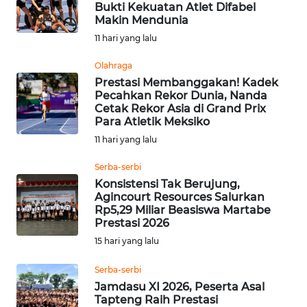
Bukti Kekuatan Atlet Difabel
Informasi
Makin Mendunia
11 hari yang lalu
INDEKS
BERITA
Olahraga
Prestasi Membanggakan! Kadek
Pecahkan Rekor Dunia, Nanda
KONTAK
Cetak Rekor Asia di Grand Prix
KAMI
Para Atletik Meksiko
11 hari yang lalu
INFO
IKLAN
Serba-serbi
Konsistensi Tak Berujung,
Agincourt Resources Salurkan
TENTANG
Rp5,29 Miliar Beasiswa Martabe
KAMI
Prestasi 2026
15 hari yang lalu
PEDOMAN
MEDIA
Serba-serbi
SIBER
Jamdasu XI 2026, Peserta Asal
Tapteng Raih Prestasi