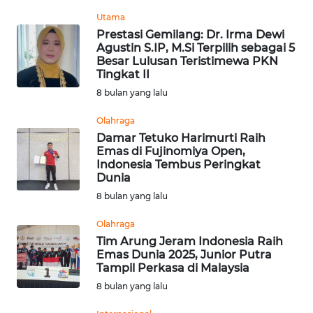
Utama
WN
Prestasi Gemilang: Dr. Irma Dewi
KALTARA
Agustin S.IP, M.Si Terpilih sebagai 5
Besar Lulusan Teristimewa PKN
Tingkat II
WN
8 bulan yang lalu
KALSEL
Olahraga
WN
Damar Tetuko Harimurti Raih
KALTIM
Emas di Fujinomiya Open,
Indonesia Tembus Peringkat
Dunia
WN
8 bulan yang lalu
SULSEL
Olahraga
WN
Tim Arung Jeram Indonesia Raih
GORONTALO
Emas Dunia 2025, Junior Putra
Tampil Perkasa di Malaysia
8 bulan yang lalu
WN
SULUT