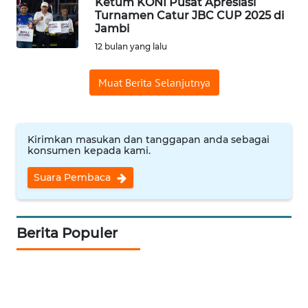
Ketum KONI Pusat Apresiasi
Turnamen Catur JBC CUP 2025 di
WN
Jambi
INDRAMAYU
12 bulan yang lalu
WN
Muat Berita Selanjutnya
KUNINGAN
WN
Kirimkan masukan dan tanggapan anda sebagai
MAJALENGKA
konsumen kepada kami.
Suara Pembaca
WN
SUBANG
WN
Berita Populer
SUKABUMI
WN
PURWAKARTA