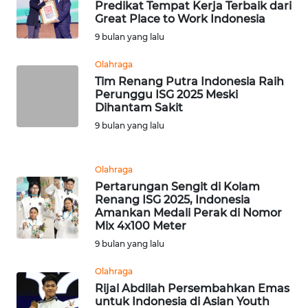
LANGKAT
Predikat Tempat Kerja Terbaik dari
Great Place to Work Indonesia
9 bulan yang lalu
WN
TAPANULI
Olahraga
SELATAN
Tim Renang Putra Indonesia Raih
Perunggu ISG 2025 Meski
WN
Dihantam Sakit
TANJUNG
9 bulan yang lalu
LESUNG
WN
Olahraga
KARO
Pertarungan Sengit di Kolam
Renang ISG 2025, Indonesia
Amankan Medali Perak di Nomor
WN
Mix 4x100 Meter
SIMALUNGUN
9 bulan yang lalu
WN
Olahraga
LABUHANBATU
Rijal Abdilah Persembahkan Emas
untuk Indonesia di Asian Youth