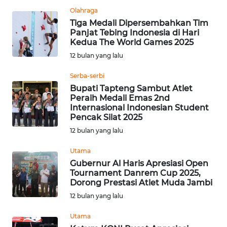
Olahraga
WN
SUMEDANG
Tiga Medali Dipersembahkan Tim
Panjat Tebing Indonesia di Hari
Kedua The World Games 2025
WN
12 bulan yang lalu
CIANJUR
Serba-serbi
WN
Bupati Tapteng Sambut Atlet
KEPULAUAN
Peraih Medali Emas 2nd
Internasional Indonesian Student
SERIBU
Pencak Silat 2025
12 bulan yang lalu
WN
TANGERANG
Utama
Gubernur Al Haris Apresiasi Open
WN
Tournament Danrem Cup 2025,
Dorong Prestasi Atlet Muda Jambi
BINJAI
12 bulan yang lalu
WN
Utama
CIREBON