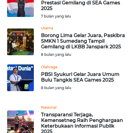
Prestasi Gemilang di SEA Games
2025
WN
7 bulan yang lalu
BABEL
Utama
Borong Lima Gelar Juara, Paskibra
WN
SMKN 1 Sumedang Tampil
SUMBAR
Gemilang di LKBB Janspark 2025
8 bulan yang lalu
WN
SUMSEL
Olahraga
PBSI Syukuri Gelar Juara Umum
Bulu Tangkis SEA Games 2025
WN
BENGKULU
8 bulan yang lalu
WN
Nasional
LAMPUNG
Transparansi Terjaga,
Kemensetneg Raih Penghargaan
WN
Keterbukaan Informasi Publik
JATENG
2025