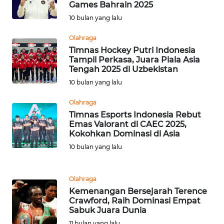
Games Bahrain 2025
WN
10 bulan yang lalu
TAPANULI
TENGAH
Olahraga
Timnas Hockey Putri Indonesia
WN DELI
Tampil Perkasa, Juara Piala Asia
SERDANG
Tengah 2025 di Uzbekistan
10 bulan yang lalu
WN
Olahraga
TEBING
Timnas Esports Indonesia Rebut
TINGGI
Emas Valorant di CAEC 2025,
Kokohkan Dominasi di Asia
WN
10 bulan yang lalu
PAKPAK
WN
Olahraga
KARAWANG
Kemenangan Bersejarah Terence
Crawford, Raih Dominasi Empat
Sabuk Juara Dunia
WN
11 bulan yang lalu