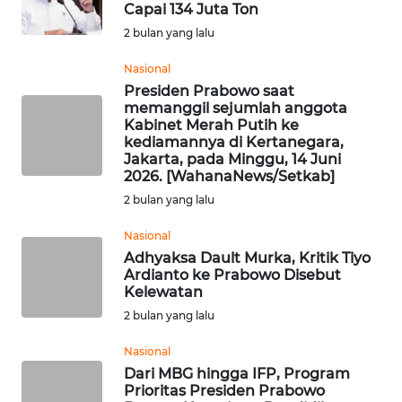
BEKASI
Capai 134 Juta Ton
2 bulan yang lalu
WN
Nasional
BOGOR
Presiden Prabowo saat
memanggil sejumlah anggota
WN
Kabinet Merah Putih ke
DEPOK
kediamannya di Kertanegara,
Jakarta, pada Minggu, 14 Juni
2026. [WahanaNews/Setkab]
WN
2 bulan yang lalu
TAPANULI
UTARA
Nasional
Adhyaksa Dault Murka, Kritik Tiyo
WN
Ardianto ke Prabowo Disebut
SAMOSIR
Kelewatan
2 bulan yang lalu
WN
Nasional
PADANG
Dari MBG hingga IFP, Program
LAWAS
Prioritas Presiden Prabowo