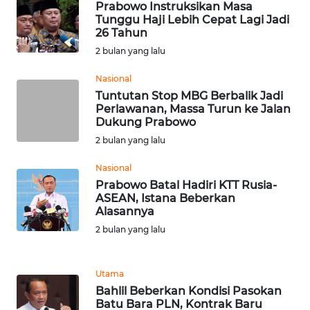
Prabowo Instruksikan Masa
WN
Tunggu Haji Lebih Cepat Lagi Jadi
TAPANULI
26 Tahun
TENGAH
2 bulan yang lalu
Nasional
WN DELI
SERDANG
Tuntutan Stop MBG Berbalik Jadi
Perlawanan, Massa Turun ke Jalan
Dukung Prabowo
WN
2 bulan yang lalu
TEBING
TINGGI
Nasional
Prabowo Batal Hadiri KTT Rusia-
WN
ASEAN, Istana Beberkan
Alasannya
PAKPAK
2 bulan yang lalu
WN
KARAWANG
Utama
Bahlil Beberkan Kondisi Pasokan
WN
Batu Bara PLN, Kontrak Baru