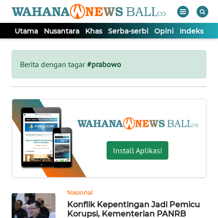
Utama
Nusantara
Khas
Serba-serbi
Opini
Indeks
WAHANA
Tutup
TV
Berita dengan tagar
#prabowo
UTAMA
NUSANTARA
KHAS
Install Aplikasi
SERBA-
SERBI
Nasional
Konflik Kepentingan Jadi Pemicu
OPINI
Korupsi, Kementerian PANRB