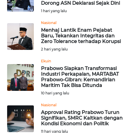
Dorong ASN Deklarasi Sejak Dini
Informasi
1 hari yang lalu
INDEKS
Nasional
BERITA
Menhaj Lantik Enam Pejabat
Baru, Tekankan Integritas dan
Zero Tolerance terhadap Korupsi
KONTAK
2 hari yang lalu
KAMI
Ekuin
INFO
Prabowo Siapkan Transformasi
IKLAN
Industri Perkapalan, MARTABAT
Prabowo-Gibran: Kemandirian
Maritim Tak Bisa Ditunda
TENTANG
10 hari yang lalu
KAMI
Nasional
PEDOMAN
Approval Rating Prabowo Turun
MEDIA
Signifikan, SMRC Kaitkan dengan
SIBER
Kondisi Ekonomi dan Politik
11 hari yang lalu