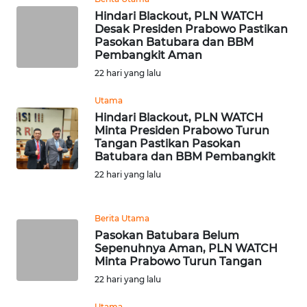
RIAU
Hindari Blackout, PLN WATCH
Desak Presiden Prabowo Pastikan
WN
Pasokan Batubara dan BBM
SERAMBI
Pembangkit Aman
22 hari yang lalu
WN
Utama
JAMBI
Hindari Blackout, PLN WATCH
Minta Presiden Prabowo Turun
WN
Tangan Pastikan Pasokan
SULTRA
Batubara dan BBM Pembangkit
22 hari yang lalu
WN
NTB
Berita Utama
Pasokan Batubara Belum
WN
Sepenuhnya Aman, PLN WATCH
SULTENG
Minta Prabowo Turun Tangan
22 hari yang lalu
WN
SULBAR
Utama