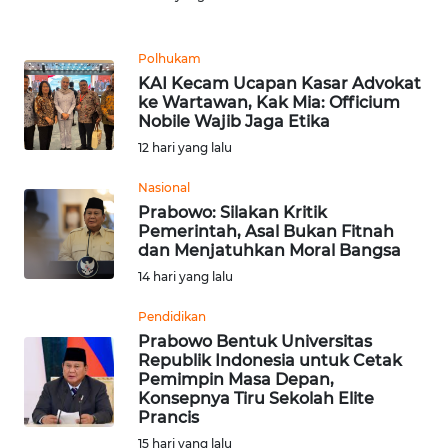
REDAKSI
Polhukam
KARIR
KAI Kecam Ucapan Kasar Advokat
ke Wartawan, Kak Mia: Officium
Nobile Wajib Jaga Etika
DISCLAIMER
12 hari yang lalu
Wahana
Nasional
News
Regional
Prabowo: Silakan Kritik
Pemerintah, Asal Bukan Fitnah
dan Menjatuhkan Moral Bangsa
WN
14 hari yang lalu
SUMUT
Pendidikan
WN
Prabowo Bentuk Universitas
JAKARTA
Republik Indonesia untuk Cetak
Pemimpin Masa Depan,
Konsepnya Tiru Sekolah Elite
WN
Prancis
JABAR
15 hari yang lalu