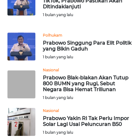
TikTok, Prabowo Pastikan Akan
Ditindaklanjuti
WN
1 bulan yang lalu
KALTARA
Polhukam
WN
Prabowo Singgung Para Elit Politik
KALSEL
yang Bikin Gaduh
1 bulan yang lalu
WN
KALTIM
Nasional
Prabowo Blak-blakan Akan Tutup
WN
800 BUMN yang Rugi, Sebut
SULSEL
Negara Bisa Hemat Triliunan
1 bulan yang lalu
WN
Nasional
GORONTALO
Prabowo Yakin RI Tak Perlu Impor
Solar Lagi Usai Peluncuran B50
WN
1 bulan yang lalu
SULUT