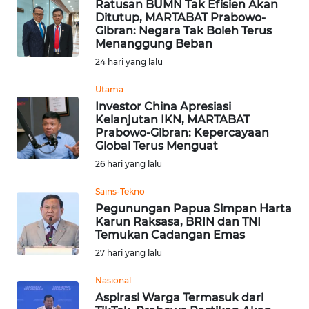
Ratusan BUMN Tak Efisien Akan
Ditutup, MARTABAT Prabowo-
Gibran: Negara Tak Boleh Terus
WN
Menanggung Beban
NUSANTARA
24 hari yang lalu
WN
Utama
JOGJA
Investor China Apresiasi
Kelanjutan IKN, MARTABAT
Prabowo-Gibran: Kepercayaan
WN
Global Terus Menguat
JATIM
26 hari yang lalu
WN
Sains-Tekno
BALI
Pegunungan Papua Simpan Harta
Karun Raksasa, BRIN dan TNI
Temukan Cadangan Emas
WN
KALBAR
27 hari yang lalu
Nasional
WN
Aspirasi Warga Termasuk dari
KALTENG