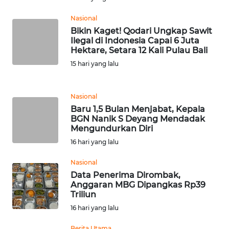
Nasional
WN
BANTEN
Bikin Kaget! Qodari Ungkap Sawit
Ilegal di Indonesia Capai 6 Juta
Hektare, Setara 12 Kali Pulau Bali
WN
15 hari yang lalu
NTT
WN
Nasional
KEPRI
Baru 1,5 Bulan Menjabat, Kepala
BGN Nanik S Deyang Mendadak
Mengundurkan Diri
WN
16 hari yang lalu
PAPUA
Nasional
WN
Data Penerima Dirombak,
PAPUA
Anggaran MBG Dipangkas Rp39
BARAT
Triliun
16 hari yang lalu
WN
Berita Utama