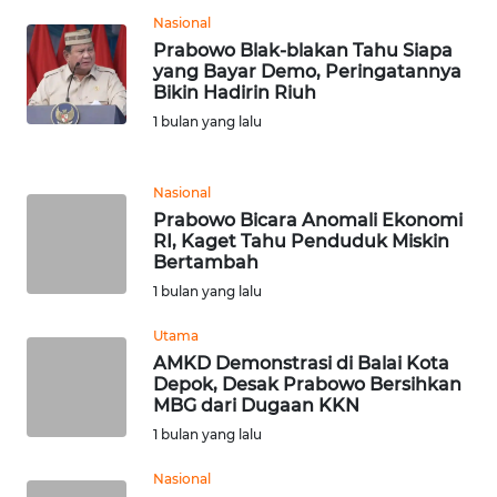
Nasional
WN
Prabowo Blak-blakan Tahu Siapa
MALUKU
yang Bayar Demo, Peringatannya
Bikin Hadirin Riuh
1 bulan yang lalu
WN
MALUT
Nasional
WN
Prabowo Bicara Anomali Ekonomi
DAIRI
RI, Kaget Tahu Penduduk Miskin
Bertambah
WN
1 bulan yang lalu
DANAU
TOBA
Utama
AMKD Demonstrasi di Balai Kota
Depok, Desak Prabowo Bersihkan
WN
MBG dari Dugaan KKN
NIAS
1 bulan yang lalu
WN
Nasional