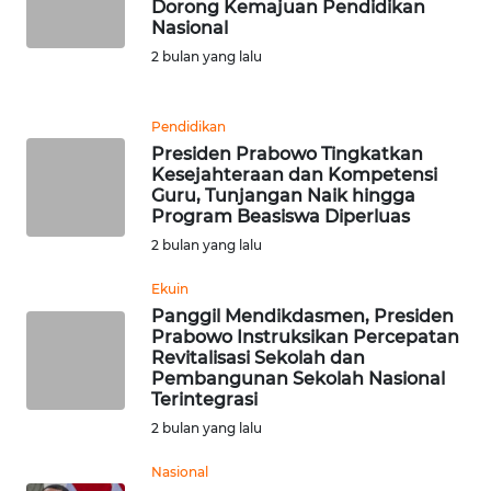
Dorong Kemajuan Pendidikan
WN
Nasional
SUMEDANG
2 bulan yang lalu
WN
Pendidikan
CIANJUR
Presiden Prabowo Tingkatkan
Kesejahteraan dan Kompetensi
WN
Guru, Tunjangan Naik hingga
KEPULAUAN
Program Beasiswa Diperluas
SERIBU
2 bulan yang lalu
Ekuin
WN
TANGERANG
Panggil Mendikdasmen, Presiden
Prabowo Instruksikan Percepatan
Revitalisasi Sekolah dan
WN
Pembangunan Sekolah Nasional
BINJAI
Terintegrasi
2 bulan yang lalu
WN
Nasional
CIREBON