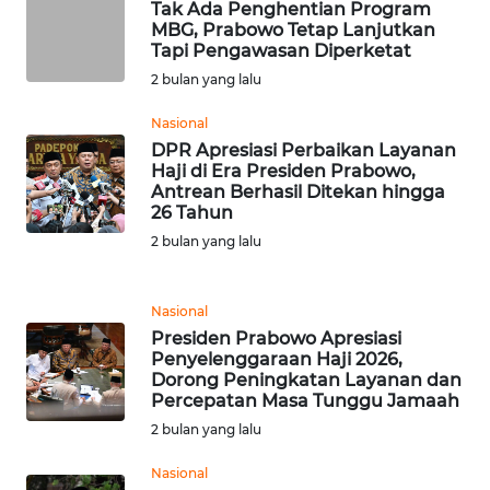
LANGKAT
Tak Ada Penghentian Program
MBG, Prabowo Tetap Lanjutkan
Tapi Pengawasan Diperketat
WN
2 bulan yang lalu
TAPANULI
SELATAN
Nasional
DPR Apresiasi Perbaikan Layanan
WN
Haji di Era Presiden Prabowo,
TANJUNG
Antrean Berhasil Ditekan hingga
LESUNG
26 Tahun
2 bulan yang lalu
WN
KARO
Nasional
Presiden Prabowo Apresiasi
WN
Penyelenggaraan Haji 2026,
SIMALUNGUN
Dorong Peningkatan Layanan dan
Percepatan Masa Tunggu Jamaah
2 bulan yang lalu
WN
LABUHANBATU
Nasional