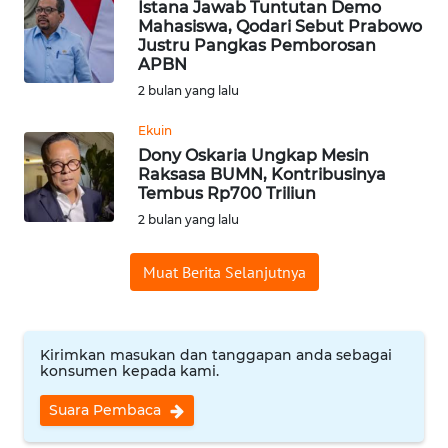
Istana Jawab Tuntutan Demo
Mahasiswa, Qodari Sebut Prabowo
WN
Justru Pangkas Pemborosan
INDRAMAYU
APBN
2 bulan yang lalu
WN
Ekuin
KUNINGAN
Dony Oskaria Ungkap Mesin
Raksasa BUMN, Kontribusinya
WN
Tembus Rp700 Triliun
MAJALENGKA
2 bulan yang lalu
WN
Muat Berita Selanjutnya
SUBANG
WN
Kirimkan masukan dan tanggapan anda sebagai
SUKABUMI
konsumen kepada kami.
WN
Suara Pembaca
PURWAKARTA