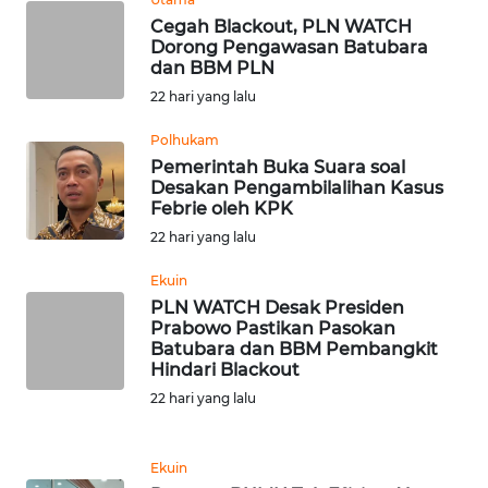
Cegah Blackout, PLN WATCH
Dorong Pengawasan Batubara
WN
dan BBM PLN
BABEL
22 hari yang lalu
WN
Polhukam
SUMBAR
Pemerintah Buka Suara soal
Desakan Pengambilalihan Kasus
Febrie oleh KPK
WN
22 hari yang lalu
SUMSEL
Ekuin
WN
PLN WATCH Desak Presiden
BENGKULU
Prabowo Pastikan Pasokan
Batubara dan BBM Pembangkit
Hindari Blackout
WN
22 hari yang lalu
LAMPUNG
WN
Ekuin
JATENG