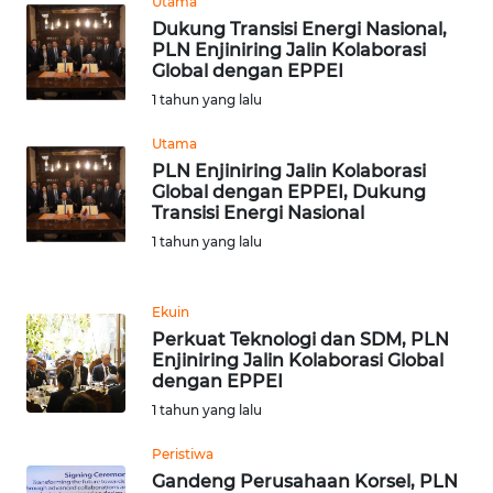
Utama
Dukung Transisi Energi Nasional,
WN
PLN Enjiniring Jalin Kolaborasi
BANTEN
Global dengan EPPEI
1 tahun yang lalu
WN
Utama
NTT
PLN Enjiniring Jalin Kolaborasi
Global dengan EPPEI, Dukung
WN
Transisi Energi Nasional
KEPRI
1 tahun yang lalu
WN
PAPUA
Ekuin
Perkuat Teknologi dan SDM, PLN
Enjiniring Jalin Kolaborasi Global
WN
dengan EPPEI
PAPUA
1 tahun yang lalu
BARAT
Peristiwa
WN
Gandeng Perusahaan Korsel, PLN