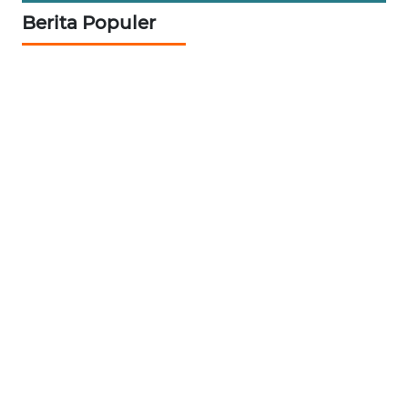
Berita Populer
WN
BABEL
WN
SUMBAR
WN
SUMSEL
WN
BENGKULU
WN
LAMPUNG
WN
JATENG