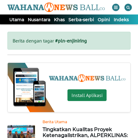
Utama
Nusantara
Khas
Serba-serbi
Opini
Indeks
WAHANA
Tutup
TV
Berita dengan tagar
#pln-enjiniring
UTAMA
NUSANTARA
KHAS
Install Aplikasi
SERBA-
SERBI
Berita Utama
Tingkatkan Kualitas Proyek
OPINI
Ketenagalistrikan, ALPERKLINAS: