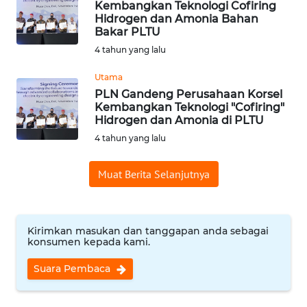
RIAU
Kembangkan Teknologi Cofiring
Hidrogen dan Amonia Bahan
Bakar PLTU
WN
4 tahun yang lalu
SERAMBI
Utama
WN
PLN Gandeng Perusahaan Korsel
JAMBI
Kembangkan Teknologi "Cofiring"
Hidrogen dan Amonia di PLTU
4 tahun yang lalu
WN
SULTRA
Muat Berita Selanjutnya
WN
NTB
Kirimkan masukan dan tanggapan anda sebagai
WN
konsumen kepada kami.
SULTENG
Suara Pembaca
WN
SULBAR