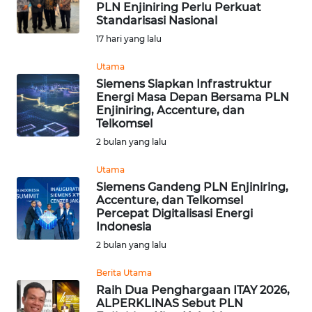
PLN Enjiniring Perlu Perkuat
Informasi
Standarisasi Nasional
17 hari yang lalu
INDEKS
BERITA
Utama
Siemens Siapkan Infrastruktur
Energi Masa Depan Bersama PLN
KONTAK
Enjiniring, Accenture, dan
KAMI
Telkomsel
2 bulan yang lalu
INFO
IKLAN
Utama
Siemens Gandeng PLN Enjiniring,
Accenture, dan Telkomsel
TENTANG
Percepat Digitalisasi Energi
KAMI
Indonesia
2 bulan yang lalu
PEDOMAN
MEDIA
Berita Utama
SIBER
Raih Dua Penghargaan ITAY 2026,
ALPERKLINAS Sebut PLN