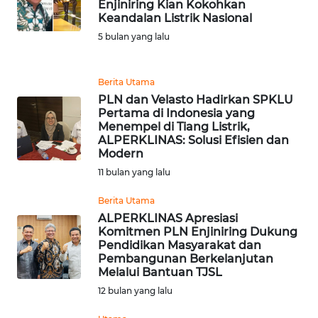
Enjiniring Kian Kokohkan
REDAKSI
Keandalan Listrik Nasional
5 bulan yang lalu
KARIR
Berita Utama
DISCLAIMER
PLN dan Velasto Hadirkan SPKLU
Pertama di Indonesia yang
Wahana
Menempel di Tiang Listrik,
News
ALPERKLINAS: Solusi Efisien dan
Regional
Modern
11 bulan yang lalu
WN
Berita Utama
SUMUT
ALPERKLINAS Apresiasi
Komitmen PLN Enjiniring Dukung
WN
Pendidikan Masyarakat dan
JAKARTA
Pembangunan Berkelanjutan
Melalui Bantuan TJSL
12 bulan yang lalu
WN
JABAR