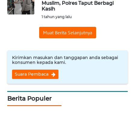
Muslim, Polres Taput Berbagi
Informasi
Kasih
1 tahun yang lalu
INDEKS
BERITA
Muat Berita Selanjutnya
KONTAK
KAMI
Kirimkan masukan dan tanggapan anda sebagai
konsumen kepada kami.
INFO
IKLAN
Suara Pembaca
TENTANG
KAMI
Berita Populer
PEDOMAN
MEDIA
SIBER