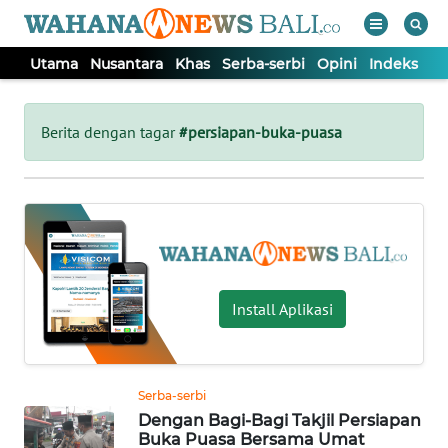
Utama
Nusantara
Khas
Serba-serbi
Opini
Indeks
WAHANA
Tutup
TV
Berita dengan tagar
#persiapan-buka-puasa
UTAMA
NUSANTARA
KHAS
Install Aplikasi
SERBA-
SERBI
Serba-serbi
Dengan Bagi-Bagi Takjil Persiapan
OPINI
Buka Puasa Bersama Umat