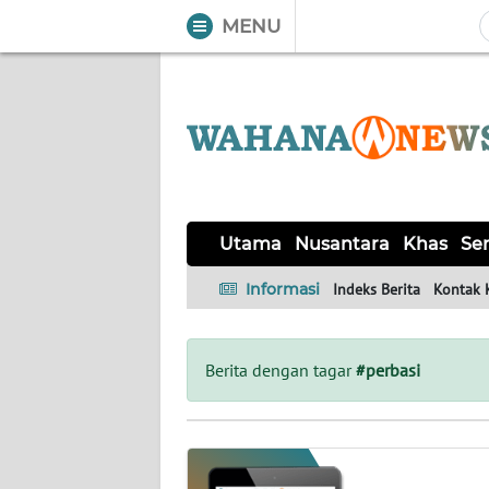
MENU
WAHANA
Tutup
TV
UTAMA
NUSANTARA
Utama
Nusantara
Khas
Ser
KHAS
Informasi
Indeks Berita
Kontak 
SERBA-
SERBI
Berita dengan tagar
#perbasi
OPINI
Informasi