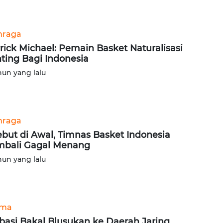
hraga
rick Michael: Pemain Basket Naturalisasi
ting Bagi Indonesia
hun yang lalu
hraga
but di Awal, Timnas Basket Indonesia
bali Gagal Menang
hun yang lalu
ama
basi Bakal Blusukan ke Daerah Jaring