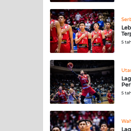
WN
BABEL
Ser
Leb
WN
Ter
SUMBAR
5 ta
WN
SUMSEL
Ut
WN
BENGKULU
Lag
Per
WN
5 ta
LAMPUNG
WN
JATENG
Wah
Lag