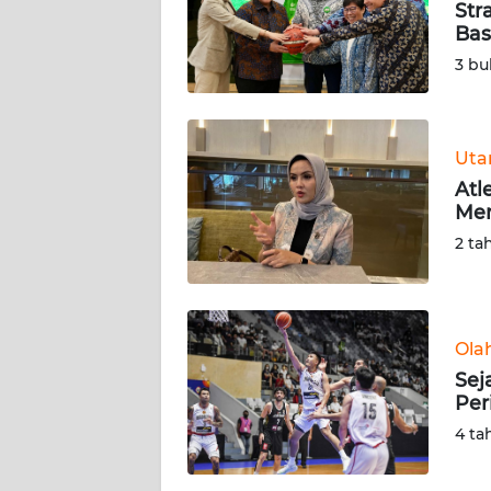
Str
Bas
KARIR
3 bu
DISCLAIMER
Wahana
Ut
News
Atl
Regional
Men
2 ta
WN
SUMUT
WN
Ola
JAKARTA
Sej
Per
WN
4 ta
JABAR