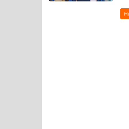
WN
KALTARA
Mu
WN
KALSEL
WN
KALTIM
WN
SULSEL
WN
GORONTALO
WN
SULUT