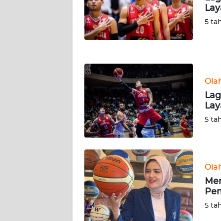
Lay
WN
NUSANTARA
5 ta
WN
JOGJA
Ola
WN
JATIM
Lag
Lay
WN
5 ta
BALI
WN
KALBAR
Ola
Men
Pem
WN
KALTENG
5 ta