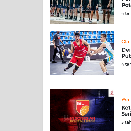
Pot
WN
SERAMBI
4 ta
WN
JAMBI
Ola
Dem
WN
Put
SULTRA
4 ta
WN
NTB
WN
Wah
SULTENG
Ket
Ser
WN
SULBAR
5 ta