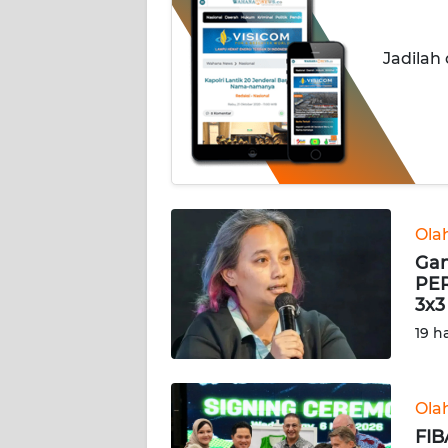
INDEKS
Jadilah
BERITA
KONTAK
KAMI
INFO
IKLAN
Ola
Gan
TENTANG
PER
KAMI
3x3
19 h
PEDOMAN
MEDIA
SIBER
Ola
REDAKSI
FIB