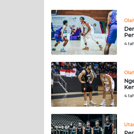
WN
BANTEN
Ola
WN
Der
NTT
Pen
4 ta
WN
KEPRI
WN
Ola
PAPUA
Nge
Kem
WN
4 ta
PAPUA
BARAT
WN
Ut
RIAU
Per