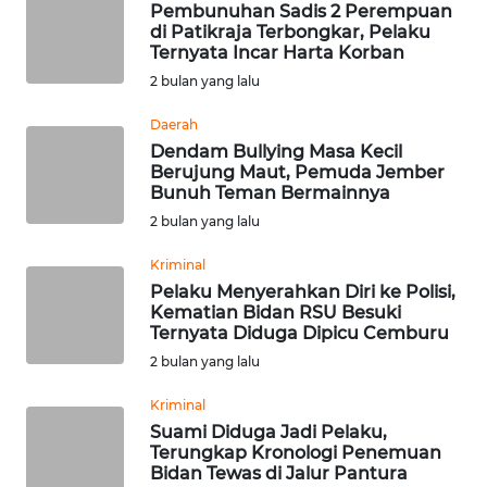
Pembunuhan Sadis 2 Perempuan
di Patikraja Terbongkar, Pelaku
WN
Ternyata Incar Harta Korban
NUSANTARA
2 bulan yang lalu
Daerah
WN
Dendam Bullying Masa Kecil
JOGJA
Berujung Maut, Pemuda Jember
Bunuh Teman Bermainnya
WN
2 bulan yang lalu
JATIM
Kriminal
Pelaku Menyerahkan Diri ke Polisi,
WN
Kematian Bidan RSU Besuki
BALI
Ternyata Diduga Dipicu Cemburu
2 bulan yang lalu
WN
KALBAR
Kriminal
Suami Diduga Jadi Pelaku,
Terungkap Kronologi Penemuan
WN
Bidan Tewas di Jalur Pantura
KALTENG