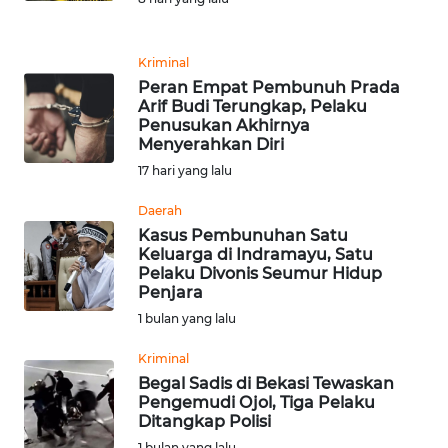
REDAKSI
Kriminal
KARIR
Peran Empat Pembunuh Prada
Arif Budi Terungkap, Pelaku
DISCLAIMER
Penusukan Akhirnya
Menyerahkan Diri
17 hari yang lalu
Wahana
News
Regional
Daerah
Kasus Pembunuhan Satu
Keluarga di Indramayu, Satu
WN
Pelaku Divonis Seumur Hidup
SUMUT
Penjara
1 bulan yang lalu
WN
JAKARTA
Kriminal
Begal Sadis di Bekasi Tewaskan
Pengemudi Ojol, Tiga Pelaku
WN
Ditangkap Polisi
JABAR
1 bulan yang lalu