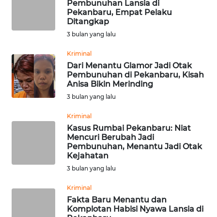
BEKASI
Pembunuhan Lansia di
Pekanbaru, Empat Pelaku
Ditangkap
WN
3 bulan yang lalu
BOGOR
Kriminal
WN
Dari Menantu Glamor Jadi Otak
DEPOK
Pembunuhan di Pekanbaru, Kisah
Anisa Bikin Merinding
3 bulan yang lalu
WN
TAPANULI
Kriminal
UTARA
Kasus Rumbai Pekanbaru: Niat
Mencuri Berubah Jadi
WN
Pembunuhan, Menantu Jadi Otak
Kejahatan
SAMOSIR
3 bulan yang lalu
WN
Kriminal
PADANG
Fakta Baru Menantu dan
LAWAS
Komplotan Habisi Nyawa Lansia di