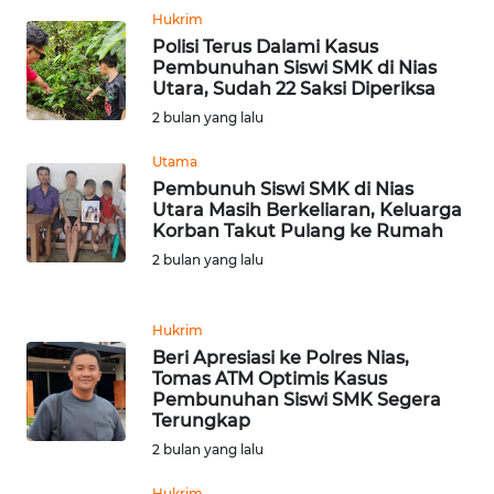
LANGKAT
Hukrim
Polisi Terus Dalami Kasus
WN
Pembunuhan Siswi SMK di Nias
TAPANULI
Utara, Sudah 22 Saksi Diperiksa
SELATAN
2 bulan yang lalu
Utama
WN
Pembunuh Siswi SMK di Nias
TANJUNG
Utara Masih Berkeliaran, Keluarga
LESUNG
Korban Takut Pulang ke Rumah
2 bulan yang lalu
WN
KARO
Hukrim
WN
Beri Apresiasi ke Polres Nias,
SIMALUNGUN
Tomas ATM Optimis Kasus
Pembunuhan Siswi SMK Segera
Terungkap
WN
2 bulan yang lalu
LABUHANBATU
Hukrim