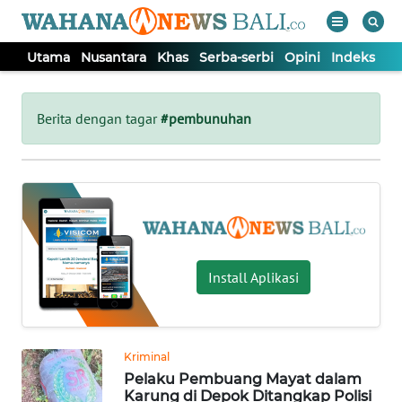
Utama
Nusantara
Khas
Serba-serbi
Opini
Indeks
WAHANA
Tutup
TV
Berita dengan tagar
#pembunuhan
UTAMA
NUSANTARA
KHAS
Install Aplikasi
SERBA-
SERBI
Kriminal
Pelaku Pembuang Mayat dalam
OPINI
Karung di Depok Ditangkap Polisi