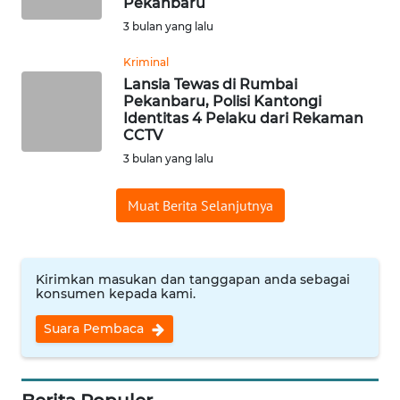
Pekanbaru
3 bulan yang lalu
WN
INDRAMAYU
Kriminal
Lansia Tewas di Rumbai
Pekanbaru, Polisi Kantongi
WN
Identitas 4 Pelaku dari Rekaman
KUNINGAN
CCTV
3 bulan yang lalu
WN
MAJALENGKA
Muat Berita Selanjutnya
WN
SUBANG
Kirimkan masukan dan tanggapan anda sebagai
konsumen kepada kami.
WN
SUKABUMI
Suara Pembaca
WN
PURWAKARTA