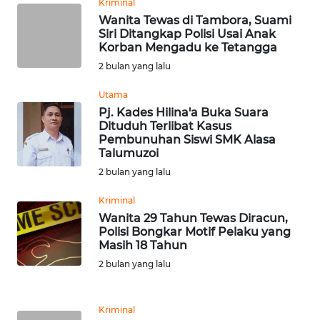
Kriminal
Wanita Tewas di Tambora, Suami
Siri Ditangkap Polisi Usai Anak
WN
Korban Mengadu ke Tetangga
BABEL
2 bulan yang lalu
WN
Utama
SUMBAR
Pj. Kades Hilina'a Buka Suara
Dituduh Terlibat Kasus
Pembunuhan Siswi SMK Alasa
WN
Talumuzoi
SUMSEL
2 bulan yang lalu
WN
Kriminal
BENGKULU
Wanita 29 Tahun Tewas Diracun,
Polisi Bongkar Motif Pelaku yang
Masih 18 Tahun
WN
LAMPUNG
2 bulan yang lalu
WN
Kriminal
JATENG