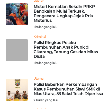
RIAU
Daerah
Misteri Kematian Sekdin PRKP
Bangkalan Mulai Terkuak,
WN
Pengacara Ungkap Jejak Pria
SERAMBI
Misterius
1 bulan yang lalu
WN
JAMBI
Kriminal
Polisi Ringkus Pelaku
Pembunuhan Anak Punk di
WN
Cikarang, Tabung Gas dan Miras
SULTRA
Disita
1 bulan yang lalu
WN
NTB
Utama
Polisi Beberkan Perkembangan
WN
Kasus Pembunuhan Siswi SMK di
SULTENG
Nias Utara, 53 Saksi Telah Diperiksa
2 bulan yang lalu
WN
SULBAR