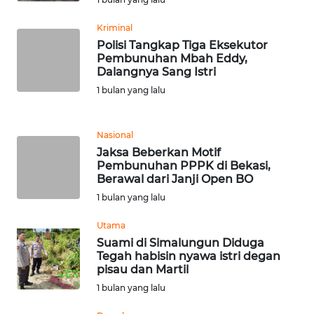
WN
Kriminal
BANTEN
Polisi Tangkap Tiga Eksekutor
Pembunuhan Mbah Eddy,
Dalangnya Sang Istri
WN
1 bulan yang lalu
NTT
WN
Nasional
KEPRI
Jaksa Beberkan Motif
Pembunuhan PPPK di Bekasi,
Berawal dari Janji Open BO
WN
PAPUA
1 bulan yang lalu
Utama
WN
Suami di Simalungun Diduga
PAPUA
Tegah habisin nyawa istri degan
BARAT
pisau dan Martil
1 bulan yang lalu
WN