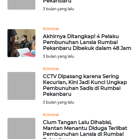
Pekanbaru
WN
3 bulan yang lalu
SUMEDANG
Kriminal
WN
Akhirnya Ditangkap! 4 Pelaku
CIANJUR
Pembunuhan Lansia Rumbai
Pekanbaru Dibekuk dalam 48 Jam
WN
3 bulan yang lalu
KEPULAUAN
SERIBU
Kriminal
CCTV Dipasang karena Sering
Kecurian, Kini Jadi Kunci Ungkap
WN
Pembunuhan Sadis di Rumbai
TANGERANG
Pekanbaru
3 bulan yang lalu
WN
BINJAI
Kriminal
Cium Tangan Lalu Dihabisi,
Mantan Menantu Diduga Terlibat
WN
Pembunuhan Lansia di Rumbai
CIREBON