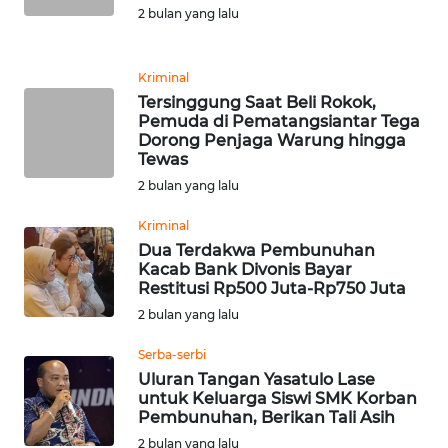
2 bulan yang lalu
WN
KALTARA
Kriminal
Tersinggung Saat Beli Rokok,
WN
Pemuda di Pematangsiantar Tega
KALSEL
Dorong Penjaga Warung hingga
Tewas
2 bulan yang lalu
WN
KALTIM
Kriminal
Dua Terdakwa Pembunuhan
WN
Kacab Bank Divonis Bayar
SULSEL
Restitusi Rp500 Juta-Rp750 Juta
2 bulan yang lalu
WN
Serba-serbi
GORONTALO
Uluran Tangan Yasatulo Lase
untuk Keluarga Siswi SMK Korban
WN
Pembunuhan, Berikan Tali Asih
SULUT
2 bulan yang lalu