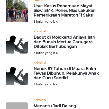
WN
Usut Kasus Penemuan Mayat
TAPANULI
Siswi SMK, Polres Nias Lakukan
Pemeriksaan Maraton 11 Saksi
TENGAH
3 bulan yang lalu
WN DELI
Kriminal
SERDANG
Badut di Mojokerto Aniaya Istri
dan Bunuh Mertua Gara-gara
WN
Ditolak Berhubungan
TEBING
3 bulan yang lalu
TINGGI
Kriminal
Nenek 87 Tahun di Muara Enim
WN
Tewas Dibunuh, Pelakunya Anak
PAKPAK
dan Cucu Sendiri
3 bulan yang lalu
WN
KARAWANG
Kriminal
WN
Menantu Jadi Dalang