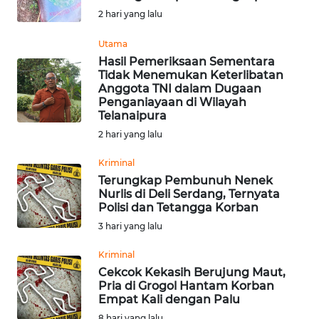
2 hari yang lalu
Informasi
Utama
INDEKS
Hasil Pemeriksaan Sementara
BERITA
Tidak Menemukan Keterlibatan
Anggota TNI dalam Dugaan
Penganiayaan di Wilayah
KONTAK
Telanaipura
KAMI
2 hari yang lalu
INFO
Kriminal
IKLAN
Terungkap Pembunuh Nenek
Nurlis di Deli Serdang, Ternyata
Polisi dan Tetangga Korban
TENTANG
KAMI
3 hari yang lalu
Kriminal
PEDOMAN
Cekcok Kekasih Berujung Maut,
MEDIA
Pria di Grogol Hantam Korban
SIBER
Empat Kali dengan Palu
8 hari yang lalu