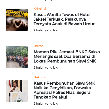
Kriminal
WN
Kasus Wanita Tewas di Hotel
MALUKU
Jaksel Terkuak, Pelakunya
Ternyata Anak di Bawah Umur
WN
2 bulan yang lalu
MALUT
WN
Utama
DAIRI
Momen Pilu, Jemaat BNKP Salo'o
Menangis saat Doa Bersama di
Lokasi Pembunuhan Siswi SMK
WN
2 bulan yang lalu
DANAU
TOBA
Hukrim
Kasus Pembunuhan Siswi SMK
WN
Naik ke Penyidikan, Forwaka
NIAS
Apresiasi Polres Nias: Segera
Tangkap Pelaku!
2 bulan yang lalu
WN