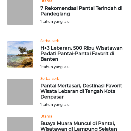
Utama
7 Rekomendasi Pantai Terindah di
WN
Pandeglang
BANTEN
1 tahun yang lalu
WN
NTT
Serba-serbi
H+3 Lebaran, 500 Ribu Wisatawan
Padati Pantai-Pantai Favorit di
WN
Banten
KEPRI
1 tahun yang lalu
WN
Serba-serbi
PAPUA
Pantai Mertasari, Destinasi Favorit
Wisata Lebaran di Tengah Kota
Denpasar
WN
PAPUA
1 tahun yang lalu
BARAT
Utama
Buaya Muara Muncul di Pantai,
WN
Wisatawan di Lampung Selatan