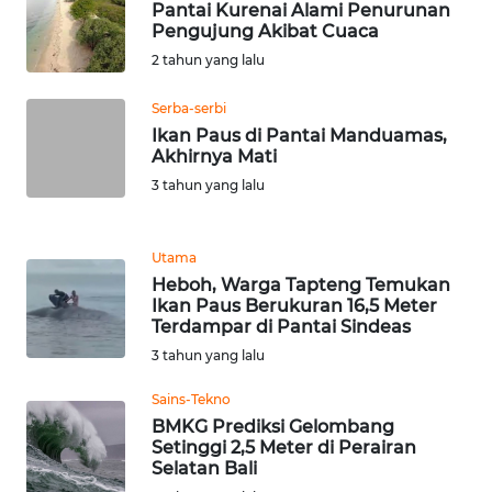
BEKASI
Pantai Kurenai Alami Penurunan
Pengujung Akibat Cuaca
2 tahun yang lalu
WN
BOGOR
Serba-serbi
Ikan Paus di Pantai Manduamas,
WN
Akhirnya Mati
DEPOK
3 tahun yang lalu
WN
TAPANULI
Utama
UTARA
Heboh, Warga Tapteng Temukan
Ikan Paus Berukuran 16,5 Meter
Terdampar di Pantai Sindeas
WN
SAMOSIR
3 tahun yang lalu
Sains-Tekno
WN
BMKG Prediksi Gelombang
PADANG
Setinggi 2,5 Meter di Perairan
LAWAS
Selatan Bali