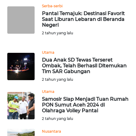
WN
Serba-serbi
TAPANULI
Pantai Temajuk: Destinasi Favorit
TENGAH
Saat Liburan Lebaran di Beranda
Negeri
2 tahun yang lalu
WN DELI
SERDANG
Utama
WN
Dua Anak SD Tewas Terseret
TEBING
Ombak, Telah Berhasil Ditemukan
TINGGI
Tim SAR Gabungan
2 tahun yang lalu
WN
Utama
PAKPAK
Samosir Siap Menjadi Tuan Rumah
PON Sumut Aceh 2024 di
WN
Olahraga Volley Pantai
KARAWANG
2 tahun yang lalu
WN
Nusantara