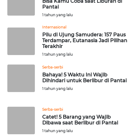
Bisa Kamu Coba saat Liburan di
Pantai
WN
1 tahun yang lalu
NUSANTARA
Internasional
Pilu di Ujung Samudera: 157 Paus
WN
Terdampar, Eutanasia Jadi Pilihan
JOGJA
Terakhir
1 tahun yang lalu
WN
JATIM
Serba-serbi
Bahaya! 5 Waktu Ini Wajib
Dihindari untuk Berlibur di Pantai
WN
BALI
1 tahun yang lalu
WN
Serba-serbi
KALBAR
Catet! 5 Barang yang Wajib
Dibawa saat Berlibur di Pantai
WN
1 tahun yang lalu
KALTENG