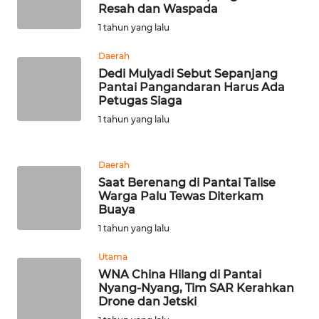
RIAU
Resah dan Waspada
1 tahun yang lalu
WN
SERAMBI
Daerah
Dedi Mulyadi Sebut Sepanjang
Pantai Pangandaran Harus Ada
WN
Petugas Siaga
JAMBI
1 tahun yang lalu
WN
SULTRA
Daerah
Saat Berenang di Pantai Talise
Warga Palu Tewas Diterkam
WN
Buaya
NTB
1 tahun yang lalu
WN
Utama
SULTENG
WNA China Hilang di Pantai
Nyang-Nyang, Tim SAR Kerahkan
Drone dan Jetski
WN
SULBAR