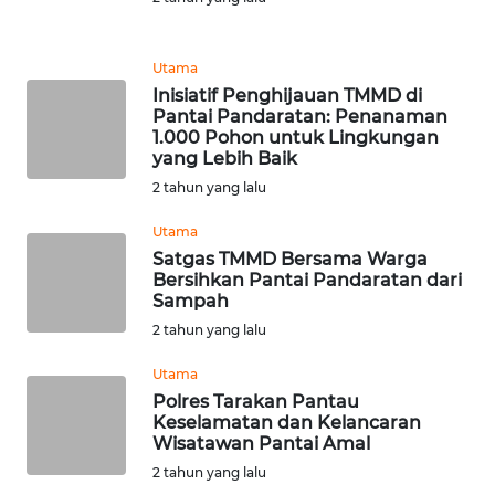
LANGKAT
WN
Utama
TAPANULI
Inisiatif Penghijauan TMMD di
SELATAN
Pantai Pandaratan: Penanaman
1.000 Pohon untuk Lingkungan
yang Lebih Baik
WN
2 tahun yang lalu
TANJUNG
LESUNG
Utama
Satgas TMMD Bersama Warga
WN
Bersihkan Pantai Pandaratan dari
KARO
Sampah
2 tahun yang lalu
WN
Utama
SIMALUNGUN
Polres Tarakan Pantau
Keselamatan dan Kelancaran
WN
Wisatawan Pantai Amal
LABUHANBATU
2 tahun yang lalu