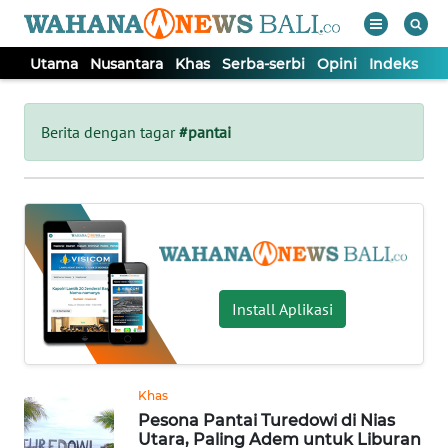
Utama
Nusantara
Khas
Serba-serbi
Opini
Indeks
WAHANA
Tutup
TV
Berita dengan tagar
#pantai
UTAMA
NUSANTARA
KHAS
Install Aplikasi
SERBA-
SERBI
Khas
Pesona Pantai Turedowi di Nias
OPINI
Utara, Paling Adem untuk Liburan