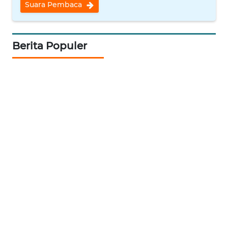
Suara Pembaca
WN
INDRAMAYU
Berita Populer
WN
KUNINGAN
WN
MAJALENGKA
WN
SUBANG
WN
SUKABUMI
WN
PURWAKARTA