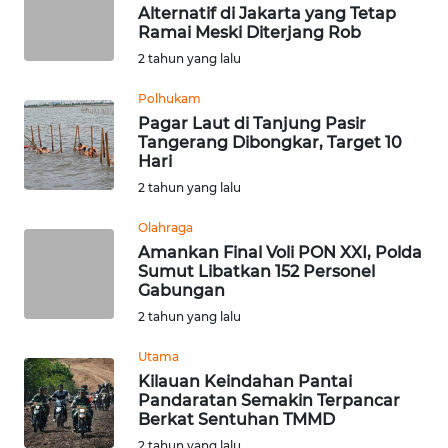
Alternatif di Jakarta yang Tetap
Ramai Meski Diterjang Rob
WN
2 tahun yang lalu
MALUKU
Polhukam
WN
Pagar Laut di Tanjung Pasir
MALUT
Tangerang Dibongkar, Target 10
Hari
WN
2 tahun yang lalu
DAIRI
Olahraga
Amankan Final Voli PON XXI, Polda
WN
Sumut Libatkan 152 Personel
DANAU
Gabungan
TOBA
2 tahun yang lalu
WN
Utama
NIAS
Kilauan Keindahan Pantai
Pandaratan Semakin Terpancar
Berkat Sentuhan TMMD
WN
2 tahun yang lalu