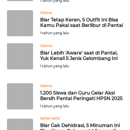
1 tahun yang lalu
Utama
WN
Biar Tetap Keren, 5 Outfit Ini Bisa
BABEL
Kamu Pakai saat Berlibur di Pantai
1 tahun yang lalu
WN
SUMBAR
Utama
Biar Lebih ‘Aware’ saat di Pantai,
WN
Yuk Kenali 5 Jenis Gelombang Ini
SUMSEL
1 tahun yang lalu
WN
BENGKULU
Utama
1.200 Siswa dan Guru Gelar Aksi
Bersih Pantai Peringati HPSN 2025
WN
1 tahun yang lalu
LAMPUNG
Serba-serbi
WN
Biar Gak Dehidrasi, 5 Minuman Ini
JATENG