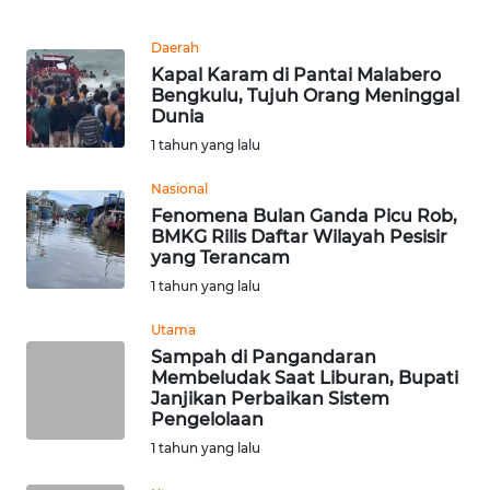
REDAKSI
Daerah
Kapal Karam di Pantai Malabero
KARIR
Bengkulu, Tujuh Orang Meninggal
Dunia
DISCLAIMER
1 tahun yang lalu
Wahana
Nasional
News
Fenomena Bulan Ganda Picu Rob,
Regional
BMKG Rilis Daftar Wilayah Pesisir
yang Terancam
1 tahun yang lalu
WN
SUMUT
Utama
Sampah di Pangandaran
WN
Membeludak Saat Liburan, Bupati
JAKARTA
Janjikan Perbaikan Sistem
Pengelolaan
1 tahun yang lalu
WN
JABAR