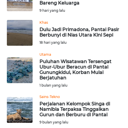
Bareng Keluarga
Informasi
9 hari yang lalu
INDEKS
Khas
BERITA
Dulu Jadi Primadona, Pantai Pasir
Berbunyi di Nias Utara Kini Sepi
KONTAK
18 hari yang lalu
KAMI
Utama
Puluhan Wisatawan Tersengat
INFO
Ubur-Ubur Beracun di Pantai
IKLAN
Gunungkidul, Korban Mulai
Berjatuhan
TENTANG
1 bulan yang lalu
KAMI
Sains-Tekno
Perjalanan Kelompok Singa di
PEDOMAN
Namibia Terpaksa Tinggalkan
MEDIA
Gurun dan Berburu di Pantai
SIBER
9 bulan yang lalu