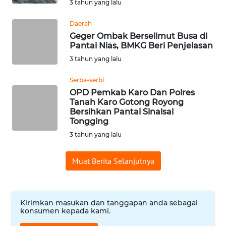
3 tahun yang lalu
WN
SUMEDANG
Daerah
Geger Ombak Berselimut Busa di
Pantai Nias, BMKG Beri Penjelasan
WN
CIANJUR
3 tahun yang lalu
Serba-serbi
WN
OPD Pemkab Karo Dan Polres
KEPULAUAN
Tanah Karo Gotong Royong
SERIBU
Bersihkan Pantai Sinalsal
Tongging
WN
3 tahun yang lalu
TANGERANG
Muat Berita Selanjutnya
WN
BINJAI
Kirimkan masukan dan tanggapan anda sebagai
WN
konsumen kepada kami.
CIREBON