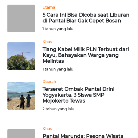
Utama
WN
5 Cara Ini Bisa Dicoba saat Liburan
KALTARA
di Pantai Biar Gak Cepet Bosan
1 tahun yang lalu
WN
Khas
KALSEL
Tiang Kabel Milik PLN Terbuat dari
Kayu, Bahayakan Warga yang
WN
Melintas
KALTIM
1 tahun yang lalu
WN
Daerah
SULSEL
Terseret Ombak Pantai Drini
Yogyakarta, 3 Siswa SMP
Mojokerto Tewas
WN
2 tahun yang lalu
GORONTALO
WN
Khas
SULUT
Pantai Marunda: Pesona Wisata