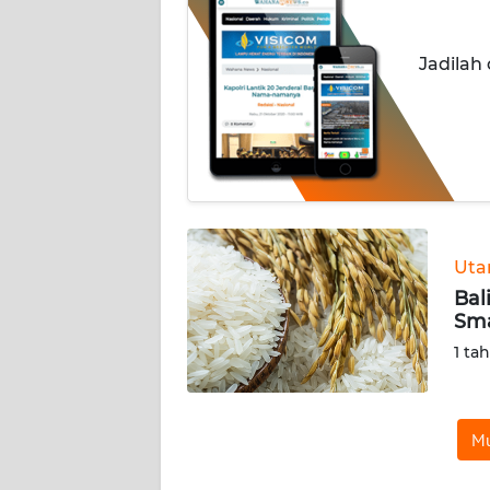
INDEKS
Jadilah
BERITA
KONTAK
KAMI
INFO
IKLAN
Ut
TENTANG
Bal
KAMI
Sma
1 ta
PEDOMAN
MEDIA
SIBER
Mu
REDAKSI