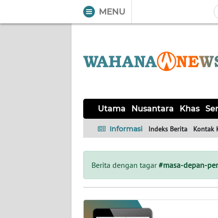
MENU
WAHANA
Tutup
TV
UTAMA
NUSANTARA
Utama
Nusantara
Khas
Ser
KHAS
Informasi
Indeks Berita
Kontak 
SERBA-
SERBI
Berita dengan tagar
#masa-depan-per
OPINI
Informasi