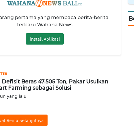
 orang pertama yang membaca berita-berita
B
terbaru Wahana News
Install Aplikasi
ama
i Defisit Beras 47.505 Ton, Pakar Usulkan
rt Farming sebagai Solusi
hun yang lalu
at Berita Selanjutnya