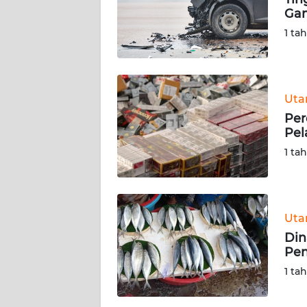
Gan
KARIR
1 ta
DISCLAIMER
Wahana
Ut
News
Per
Regional
Pel
1 ta
WN
SUMUT
WN
Ut
JAKARTA
Din
Pen
WN
1 ta
JABAR