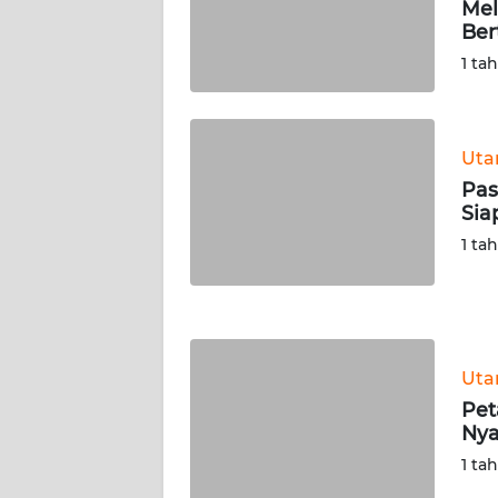
Mel
WN
Ber
SERAMBI
1 ta
WN
JAMBI
Ut
Pas
WN
Sia
SULTRA
1 ta
WN
NTB
WN
Ut
SULTENG
Pet
Ny
WN
SULBAR
1 ta