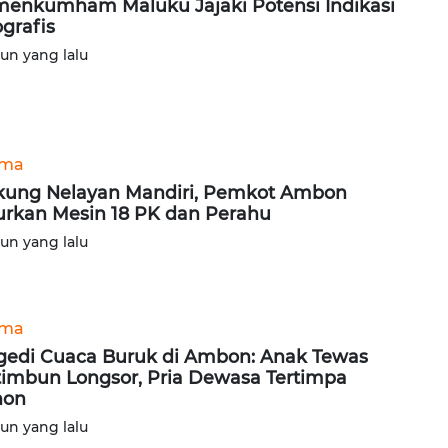
enkumham Maluku Jajaki Potensi Indikasi
grafis
hun yang lalu
ama
ung Nelayan Mandiri, Pemkot Ambon
urkan Mesin 18 PK dan Perahu
hun yang lalu
ama
gedi Cuaca Buruk di Ambon: Anak Tewas
timbun Longsor, Pria Dewasa Tertimpa
hon
hun yang lalu