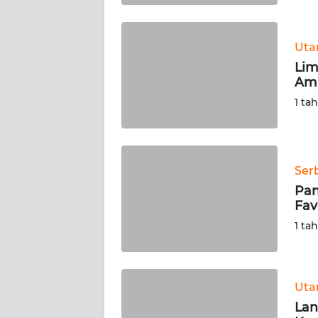
WN
BABEL
Ut
Lim
WN
Amb
SUMBAR
1 ta
WN
SUMSEL
Ser
WN
BENGKULU
Pan
Fav
WN
1 ta
LAMPUNG
WN
Ut
JATENG
Lan