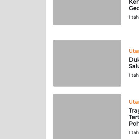
Kem
WN
Geo
NUSANTARA
1 ta
WN
JOGJA
Ut
WN
JATIM
Duk
Sal
WN
1 ta
BALI
WN
Ut
KALBAR
Tra
Ter
WN
Po
KALTENG
1 ta