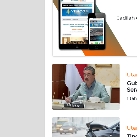
INDEKS
Jadilah
BERITA
KONTAK
KAMI
INFO
IKLAN
Ut
TENTANG
Gub
KAMI
Ser
1 ta
PEDOMAN
MEDIA
SIBER
Ut
REDAKSI
Tin