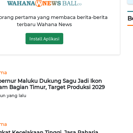
 orang pertama yang membaca berita-berita
B
terbaru Wahana News
Install Aplikasi
ama
ernur Maluku Dukung Sagu Jadi Ikon
am Bagian Timur, Target Produksi 2029
hun yang lalu
ama
gkat Kecelakaan Tinggi, Jasa Raharja