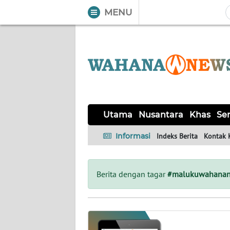
MENU
WAHANA
Tutup
TV
UTAMA
NUSANTARA
Utama
Nusantara
Khas
Ser
KHAS
Informasi
Indeks Berita
Kontak 
SERBA-
SERBI
Berita dengan tagar
#malukuwahana
OPINI
Informasi