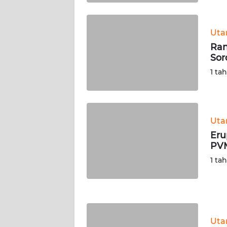
WN
KALTARA
Ut
WN
Ran
KALSEL
Sor
1 ta
WN
KALTIM
WN
Ut
SULSEL
Eru
PVM
WN
1 ta
GORONTALO
WN
SULUT
Ut