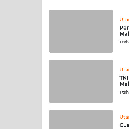
WN
BANTEN
Ut
WN
Pen
NTT
Mal
1 ta
WN
KEPRI
WN
Ut
PAPUA
TNI
Mal
WN
1 ta
PAPUA
BARAT
WN
Ut
RIAU
Cua