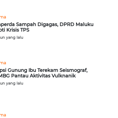
ama
perda Sampah Digagas, DPRD Maluku
oti Krisis TPS
hun yang lalu
ama
psi Gunung Ibu Terekam Seismograf,
BG Pantau Aktivitas Vulknanik
hun yang lalu
ama