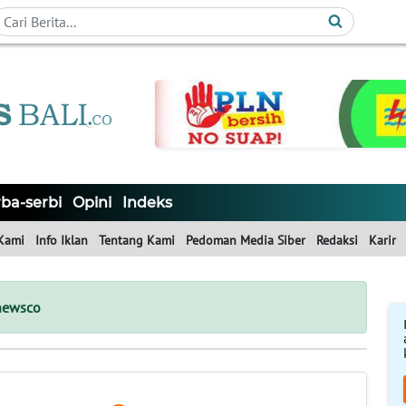
ba-serbi
Opini
Indeks
Kami
Info Iklan
Tentang Kami
Pedoman Media Siber
Redaksi
Karir
newsco