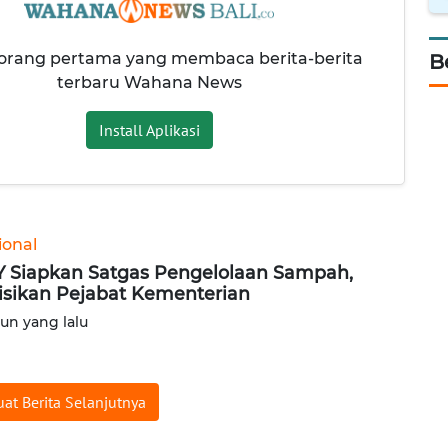
 orang pertama yang membaca berita-berita
B
terbaru Wahana News
Install Aplikasi
ional
 Siapkan Satgas Pengelolaan Sampah,
isikan Pejabat Kementerian
hun yang lalu
at Berita Selanjutnya