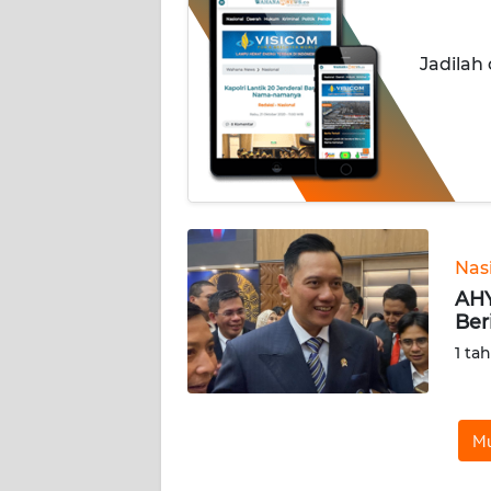
INDEKS
Jadilah
BERITA
KONTAK
KAMI
INFO
IKLAN
Nas
TENTANG
AHY
KAMI
Ber
1 ta
PEDOMAN
MEDIA
SIBER
Mu
REDAKSI