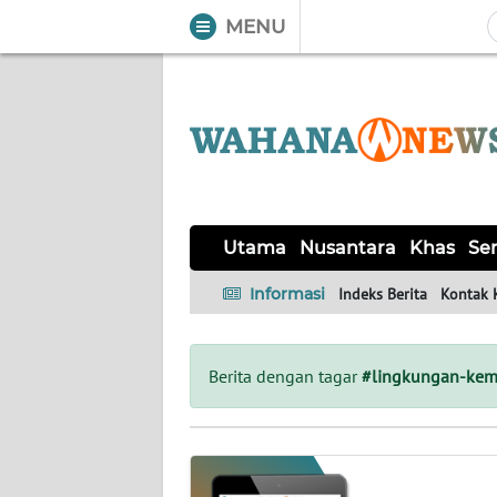
MENU
WAHANA
Tutup
TV
UTAMA
NUSANTARA
Utama
Nusantara
Khas
Ser
KHAS
Informasi
Indeks Berita
Kontak 
SERBA-
SERBI
Berita dengan tagar
#lingkungan-kem
OPINI
Informasi