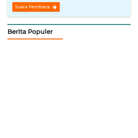
REDAKSI
Suara Pembaca
KARIR
Berita Populer
DISCLAIMER
Wahana
News
Regional
WN
SUMUT
WN
JAKARTA
WN
JABAR