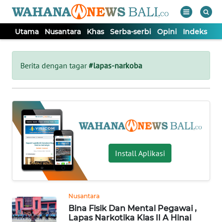
Utama
Nusantara
Khas
Serba-serbi
Opini
Indeks
WAHANA
Tutup
TV
Berita dengan tagar
#lapas-narkoba
UTAMA
NUSANTARA
KHAS
Install Aplikasi
SERBA-
SERBI
Nusantara
Bina Fisik Dan Mental Pegawai ,
OPINI
Lapas Narkotika Klas II A Hinai