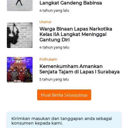
Langkat Gandeng Babinsa
Informasi
4 tahun yang lalu
INDEKS
Utama
BERITA
Warga Binaan Lapas Narkotika
Kelas IIA Langkat Meninggal
Gantung Diri
KONTAK
4 tahun yang lalu
KAMI
Polhukam
INFO
Kemenkumham Amankan
IKLAN
Senjata Tajam di Lapas I Surabaya
5 tahun yang lalu
TENTANG
KAMI
Muat Berita Selanjutnya
PEDOMAN
MEDIA
SIBER
Kirimkan masukan dan tanggapan anda sebagai
konsumen kepada kami.