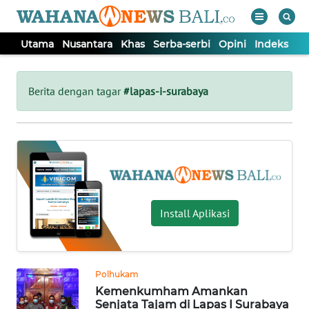
Utama
Nusantara
Khas
Serba-serbi
Opini
Indeks
WAHANA
Tutup
TV
Berita dengan tagar
#lapas-i-surabaya
UTAMA
NUSANTARA
KHAS
Install Aplikasi
SERBA-
SERBI
Polhukam
Kemenkumham Amankan
OPINI
Senjata Tajam di Lapas I Surabaya