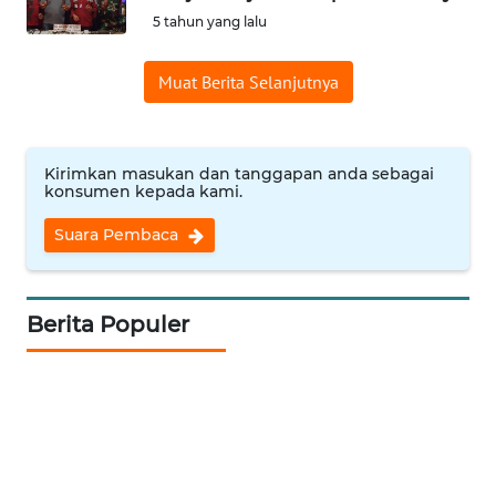
5 tahun yang lalu
Informasi
Muat Berita Selanjutnya
INDEKS
BERITA
KONTAK
Kirimkan masukan dan tanggapan anda sebagai
KAMI
konsumen kepada kami.
Suara Pembaca
INFO
IKLAN
Berita Populer
TENTANG
KAMI
PEDOMAN
MEDIA
SIBER