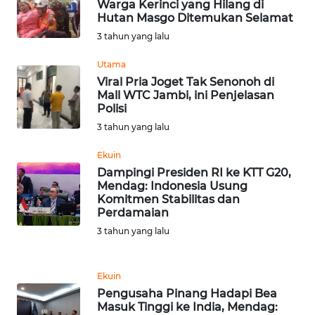
BEKASI
Warga Kerinci yang Hilang di
Hutan Masgo Ditemukan Selamat
3 tahun yang lalu
WN
BOGOR
Utama
Viral Pria Joget Tak Senonoh di
WN
Mall WTC Jambi, ini Penjelasan
DEPOK
Polisi
3 tahun yang lalu
WN
Ekuin
TAPANULI
Dampingi Presiden RI ke KTT G20,
UTARA
Mendag: Indonesia Usung
Komitmen Stabilitas dan
WN
Perdamaian
SAMOSIR
3 tahun yang lalu
WN
Ekuin
PADANG
Pengusaha Pinang Hadapi Bea
LAWAS
Masuk Tinggi ke India, Mendag: