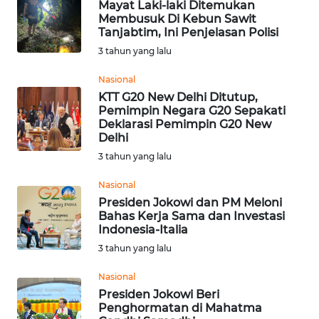
Mayat Laki-laki Ditemukan
Membusuk Di Kebun Sawit
WN
Tanjabtim, Ini Penjelasan Polisi
KALTARA
3 tahun yang lalu
Nasional
WN
KTT G20 New Delhi Ditutup,
KALSEL
Pemimpin Negara G20 Sepakati
Deklarasi Pemimpin G20 New
WN
Delhi
KALTIM
3 tahun yang lalu
Nasional
WN
Presiden Jokowi dan PM Meloni
SULSEL
Bahas Kerja Sama dan Investasi
Indonesia-Italia
WN
3 tahun yang lalu
GORONTALO
Nasional
Presiden Jokowi Beri
WN
Penghormatan di Mahatma
SULUT