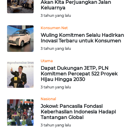
Akan Kita Perjuangkan Jalan
WN
Keluarnya
SUMEDANG
3 tahun yang lalu
Konsumen Net
WN
CIANJUR
Wuling Komitmen Selalu Hadirkan
Inovasi Terbaru untuk Konsumen
3 tahun yang lalu
WN
KEPULAUAN
Utama
SERIBU
Dapat Dukungan JETP, PLN
Komitmen Percepat 522 Proyek
WN
Hijau Hingga 2030
TANGERANG
3 tahun yang lalu
Nasional
WN
Jokowi: Pancasila Fondasi
BINJAI
Keberhasilan Indonesia Hadapi
Tantangan Global
WN
3 tahun yang lalu
CIREBON