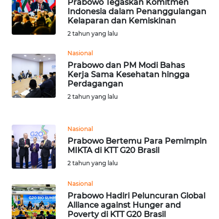
RIAU
Prabowo Tegaskan Komitmen
Indonesia dalam Penanggulangan
Kelaparan dan Kemiskinan
WN
2 tahun yang lalu
SERAMBI
Nasional
WN
Prabowo dan PM Modi Bahas
JAMBI
Kerja Sama Kesehatan hingga
Perdagangan
2 tahun yang lalu
WN
SULTRA
Nasional
WN
Prabowo Bertemu Para Pemimpin
NTB
MIKTA di KTT G20 Brasil
2 tahun yang lalu
WN
SULTENG
Nasional
Prabowo Hadiri Peluncuran Global
Alliance against Hunger and
WN
Poverty di KTT G20 Brasil
SULBAR