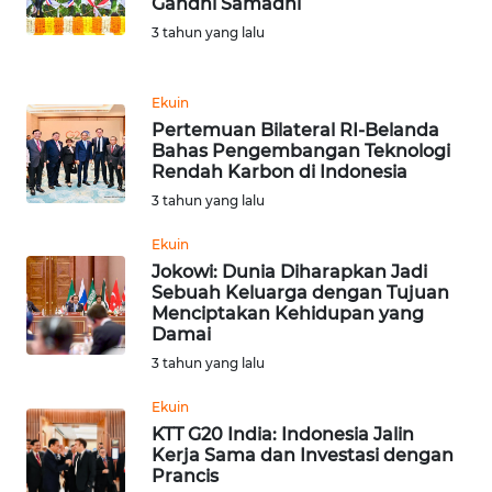
Gandhi Samadhi
3 tahun yang lalu
WN
MALUKU
Ekuin
WN
Pertemuan Bilateral RI-Belanda
MALUT
Bahas Pengembangan Teknologi
Rendah Karbon di Indonesia
3 tahun yang lalu
WN
DAIRI
Ekuin
Jokowi: Dunia Diharapkan Jadi
WN
Sebuah Keluarga dengan Tujuan
DANAU
Menciptakan Kehidupan yang
TOBA
Damai
3 tahun yang lalu
WN
Ekuin
NIAS
KTT G20 India: Indonesia Jalin
Kerja Sama dan Investasi dengan
WN
Prancis