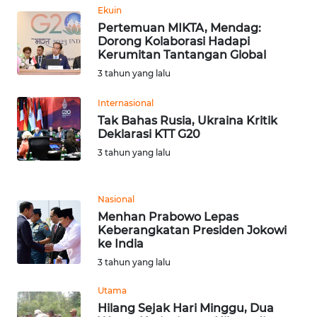
Ekuin
WN
Pertemuan MIKTA, Mendag:
TAPANULI
Dorong Kolaborasi Hadapi
TENGAH
Kerumitan Tantangan Global
3 tahun yang lalu
WN DELI
SERDANG
Internasional
Tak Bahas Rusia, Ukraina Kritik
Deklarasi KTT G20
WN
TEBING
3 tahun yang lalu
TINGGI
Nasional
WN
PAKPAK
Menhan Prabowo Lepas
Keberangkatan Presiden Jokowi
ke India
WN
3 tahun yang lalu
KARAWANG
Utama
WN
Hilang Sejak Hari Minggu, Dua