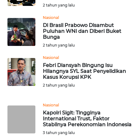
2 tahun yang lalu
WN
Nasional
BABEL
Di Brasil Prabowo Disambut
Puluhan WNI dan Diberi Buket
Bunga
WN
SUMBAR
2 tahun yang lalu
Nasional
WN
Febri Diansyah Bingung Isu
SUMSEL
Hilangnya SYL Saat Penyelidikan
Kasus Korupsi KPK
WN
2 tahun yang lalu
BENGKULU
Nasional
WN
Kapolri Sigit: Tingginya
LAMPUNG
International Trust, Faktor
Stabilnya Perekonomian Indonesia
WN
3 tahun yang lalu
JATENG