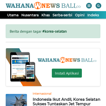
Utama
Nusantara
Khas
Serba-serbi
Opini
Indeks
WAHANA
Tutup
TV
Berita dengan tagar
#korea-selatan
UTAMA
NUSANTARA
KHAS
Install Aplikasi
SERBA-
SERBI
Internasional
Indonesia Ikut Andil, Korea Selatan
OPINI
Sukses Tuntaskan Jet Tempur