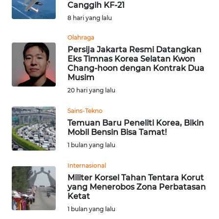
Canggih KF-21
Informasi
8 hari yang lalu
INDEKS
Olahraga
BERITA
Persija Jakarta Resmi Datangkan
Eks Timnas Korea Selatan Kwon
Chang-hoon dengan Kontrak Dua
KONTAK
Musim
KAMI
20 hari yang lalu
INFO
Sains-Tekno
IKLAN
Temuan Baru Peneliti Korea, Bikin
Mobil Bensin Bisa Tamat!
TENTANG
1 bulan yang lalu
KAMI
Internasional
Militer Korsel Tahan Tentara Korut
PEDOMAN
yang Menerobos Zona Perbatasan
MEDIA
Ketat
SIBER
1 bulan yang lalu