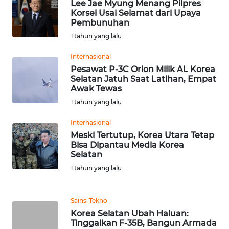
BEKASI
Lee Jae Myung Menang Pilpres
Korsel Usai Selamat dari Upaya
Pembunuhan
WN
1 tahun yang lalu
BOGOR
Internasional
WN
Pesawat P-3C Orion Milik AL Korea
DEPOK
Selatan Jatuh Saat Latihan, Empat
Awak Tewas
1 tahun yang lalu
WN
TAPANULI
Internasional
UTARA
Meski Tertutup, Korea Utara Tetap
Bisa Dipantau Media Korea
WN
Selatan
SAMOSIR
1 tahun yang lalu
WN
Sains-Tekno
PADANG
Korea Selatan Ubah Haluan:
LAWAS
Tinggalkan F-35B, Bangun Armada