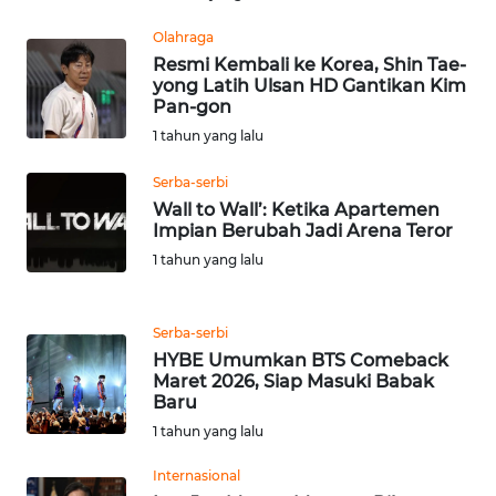
WN
Olahraga
TAPANULI
Resmi Kembali ke Korea, Shin Tae-
TENGAH
yong Latih Ulsan HD Gantikan Kim
Pan-gon
WN DELI
1 tahun yang lalu
SERDANG
Serba-serbi
Wall to Wall’: Ketika Apartemen
WN
Impian Berubah Jadi Arena Teror
TEBING
TINGGI
1 tahun yang lalu
WN
Serba-serbi
PAKPAK
HYBE Umumkan BTS Comeback
Maret 2026, Siap Masuki Babak
WN
Baru
KARAWANG
1 tahun yang lalu
Internasional
WN