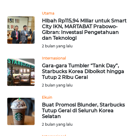
REDAKSI
Utama
Hibah Rp115,94 Miliar untuk Smart
KARIR
City IKN, MARTABAT Prabowo-
Gibran: Investasi Pengetahuan
DISCLAIMER
dan Teknologi
2 bulan yang lalu
Wahana
News
Internasional
Regional
Gara-gara Tumbler “Tank Day”,
Starbucks Korea Diboikot hingga
Tutup 2 Ribu Gerai
WN
2 bulan yang lalu
SUMUT
Ekuin
WN
Buat Promosi Blunder, Starbucks
JAKARTA
Tutup Gerai di Seluruh Korea
Selatan
2 bulan yang lalu
WN
JABAR