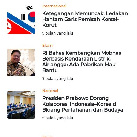
Internasional
Ketegangan Memuncak: Ledakan
WN
Hantam Garis Pemisah Korsel-
NUSANTARA
Korut
9 bulan yang lalu
WN
JOGJA
Ekuin
RI Bahas Kembangkan Mobnas
Berbasis Kendaraan Listrik,
WN
Airlangga: Ada Pabrikan Mau
JATIM
Bantu
9 bulan yang lalu
WN
BALI
Nasional
Presiden Prabowo Dorong
Kolaborasi Indonesia–Korea di
WN
Bidang Pertahanan dan Budaya
KALBAR
9 bulan yang lalu
WN
KALTENG