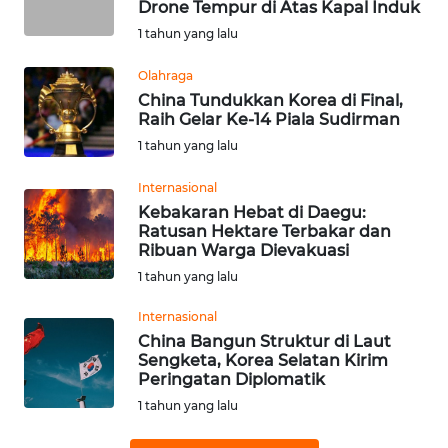
Drone Tempur di Atas Kapal Induk
WN
1 tahun yang lalu
SUMEDANG
Olahraga
WN
China Tundukkan Korea di Final,
CIANJUR
Raih Gelar Ke-14 Piala Sudirman
1 tahun yang lalu
WN
Internasional
KEPULAUAN
Kebakaran Hebat di Daegu:
SERIBU
Ratusan Hektare Terbakar dan
Ribuan Warga Dievakuasi
WN
1 tahun yang lalu
TANGERANG
Internasional
WN
China Bangun Struktur di Laut
Sengketa, Korea Selatan Kirim
BINJAI
Peringatan Diplomatik
1 tahun yang lalu
WN
CIREBON