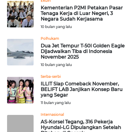
Ekuin
Kementerian P2MI Petakan Pasar
WN
Tenaga Kerja di Luar Negeri, 3
Negara Sudah Kerjasama
KALTARA
10 bulan yang lalu
WN
Polhukam
KALSEL
Dua Jet Tempur T-50i Golden Eagle
Dijadwalkan Tiba di Indonesia
WN
November 2025
KALTIM
10 bulan yang lalu
Serba-serbi
WN
ILLIT Siap Comeback November,
SULSEL
BELIFT LAB Janjikan Konsep Baru
yang Segar
WN
11 bulan yang lalu
GORONTALO
Internasional
AS-Korsel Tegang, 316 Pekerja
WN
Hyundai-LG Dipulangkan Setelah
SULUT