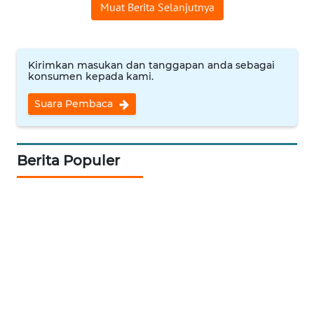
Muat Berita Selanjutnya
WN
INDRAMAYU
Kirimkan masukan dan tanggapan anda sebagai
konsumen kepada kami.
WN
KUNINGAN
Suara Pembaca
WN
MAJALENGKA
Berita Populer
WN
SUBANG
WN
SUKABUMI
WN
PURWAKARTA