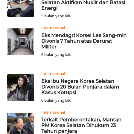
RIAU
Selatan Aktifkan Nuklir dan Batasi
Energi
5 bulan yang lalu
WN
SERAMBI
Internasional
Eks Mendagri Korsel Lee Sang-min
WN
Divonis 7 Tahun atas Darurat
JAMBI
Militer
6 bulan yang lalu
WN
SULTRA
Internasional
Eks Ibu Negara Korea Selatan
WN
Divonis 20 Bulan Penjara dalam
NTB
Kasus Korupsi
6 bulan yang lalu
WN
SULTENG
Internasional
Terkait Pemberontakan, Mantan
PM Korea Selatan Dihukum 23
WN
Tahun penjara
SULBAR