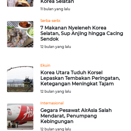
LANGKAT
Korea Selatan
11 bulan yang lalu
WN
Serba-serbi
TAPANULI
7 Makanan Nyeleneh Korea
SELATAN
Selatan, Sup Anjing hingga Cacing
Sendok
WN
12 bulan yang lalu
TANJUNG
LESUNG
Ekuin
WN
Korea Utara Tuduh Korsel
Lepaskan Tembakan Peringatan,
KARO
Ketegangan Meningkat Tajam
12 bulan yang lalu
WN
SIMALUNGUN
Internasional
Gegara Pesawat AirAsia Salah
WN
Mendarat, Penumpang
Kebingungan
LABUHANBATU
12 bulan yang lalu