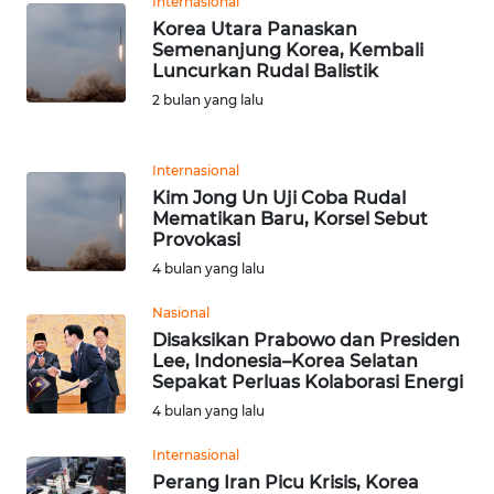
Internasional
Korea Utara Panaskan
WN
Semenanjung Korea, Kembali
BANTEN
Luncurkan Rudal Balistik
2 bulan yang lalu
WN
NTT
Internasional
Kim Jong Un Uji Coba Rudal
WN
Mematikan Baru, Korsel Sebut
KEPRI
Provokasi
4 bulan yang lalu
WN
PAPUA
Nasional
Disaksikan Prabowo dan Presiden
Lee, Indonesia–Korea Selatan
WN
Sepakat Perluas Kolaborasi Energi
PAPUA
4 bulan yang lalu
BARAT
Internasional
WN
Perang Iran Picu Krisis, Korea