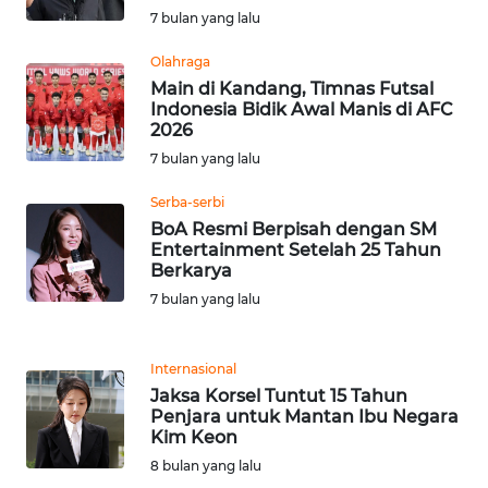
7 bulan yang lalu
WN
Olahraga
BABEL
Main di Kandang, Timnas Futsal
Indonesia Bidik Awal Manis di AFC
2026
WN
SUMBAR
7 bulan yang lalu
Serba-serbi
WN
BoA Resmi Berpisah dengan SM
SUMSEL
Entertainment Setelah 25 Tahun
Berkarya
WN
7 bulan yang lalu
BENGKULU
Internasional
WN
Jaksa Korsel Tuntut 15 Tahun
LAMPUNG
Penjara untuk Mantan Ibu Negara
Kim Keon
WN
8 bulan yang lalu
JATENG