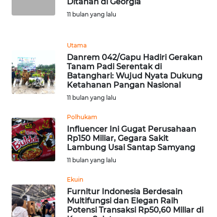
Ditahan di Georgia
11 bulan yang lalu
WN
MALUKU
Utama
WN
Danrem 042/Gapu Hadiri Gerakan
MALUT
Tanam Padi Serentak di
Batanghari: Wujud Nyata Dukung
Ketahanan Pangan Nasional
WN
11 bulan yang lalu
DAIRI
Polhukam
WN
Influencer Ini Gugat Perusahaan
DANAU
Rp150 Miliar, Gegara Sakit
TOBA
Lambung Usai Santap Samyang
11 bulan yang lalu
WN
Ekuin
NIAS
Furnitur Indonesia Berdesain
Multifungsi dan Elegan Raih
WN
Potensi Transaksi Rp50,60 Miliar di