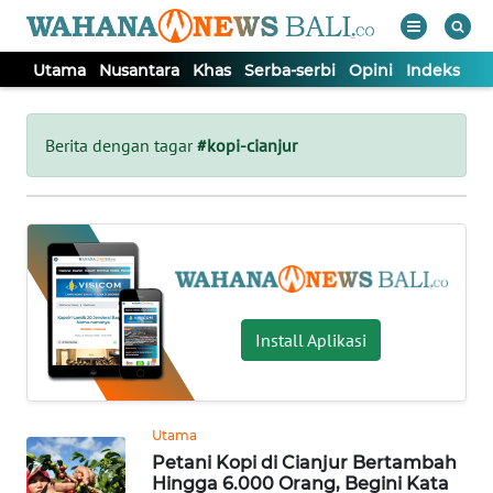
Utama
Nusantara
Khas
Serba-serbi
Opini
Indeks
WAHANA
Tutup
TV
Berita dengan tagar
#kopi-cianjur
UTAMA
NUSANTARA
KHAS
Install Aplikasi
SERBA-
SERBI
Utama
Petani Kopi di Cianjur Bertambah
OPINI
Hingga 6.000 Orang, Begini Kata