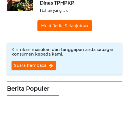
Dinas TPHPKP
Informasi
1 tahun yang lalu
INDEKS
Muat Berita Selanjutnya
BERITA
KONTAK
KAMI
Kirimkan masukan dan tanggapan anda sebagai
konsumen kepada kami.
INFO
Suara Pembaca
IKLAN
TENTANG
Berita Populer
KAMI
PEDOMAN
MEDIA
SIBER