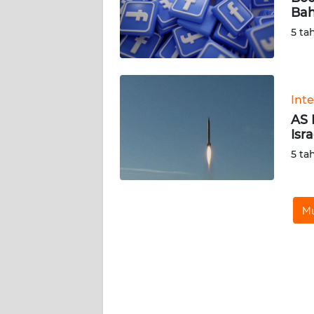
Bah
WN
SERAMBI
5 ta
WN
JAMBI
Int
AS 
WN
Isr
SULTRA
5 ta
WN
NTB
Mu
WN
SULTENG
WN
SULBAR