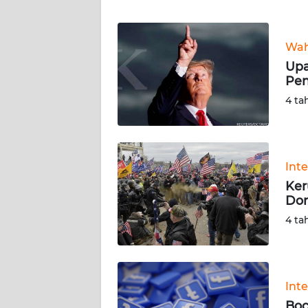
WN
BANTEN
Wah
WN
Upa
NTT
Pen
4 ta
WN
KEPRI
WN
Int
PAPUA
Ker
Don
WN
4 ta
PAPUA
BARAT
WN
Int
RIAU
Boc