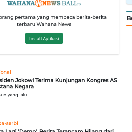
 orang pertama yang membaca berita-berita
B
terbaru Wahana News
Install Aplikasi
ional
siden Jokowi Terima Kunjungan Kongres AS
Istana Negara
hun yang lalu
ba-serbi
a Lagi 'Demo', Berita Terancam Hilang dari