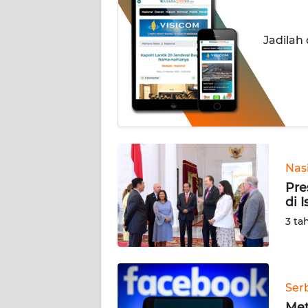
INDEKS
Jadilah
BERITA
KONTAK
KAMI
INFO
IKLAN
Nas
TENTANG
Pre
KAMI
di 
3 ta
PEDOMAN
MEDIA
SIBER
Ser
REDAKSI
Met