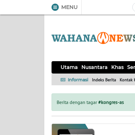
MENU
WAHANA
Tutup
TV
UTAMA
NUSANTARA
Utama
Nusantara
Khas
Ser
KHAS
Informasi
Indeks Berita
Kontak 
SERBA-
SERBI
Berita dengan tagar
#kongres-as
OPINI
Informasi