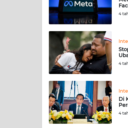
Fac
KARIR
4 ta
DISCLAIMER
Wahana
Int
News
Sto
Regional
Uba
4 ta
WN
SUMUT
WN
Int
JAKARTA
Di 
Per
WN
4 ta
JABAR