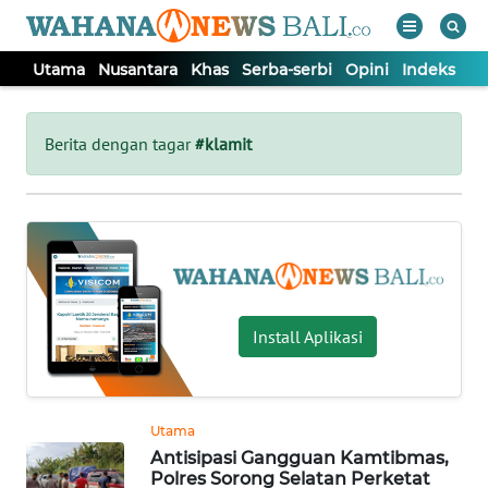
Utama
Nusantara
Khas
Serba-serbi
Opini
Indeks
WAHANA
Tutup
TV
Berita dengan tagar
#klamit
UTAMA
NUSANTARA
KHAS
Install Aplikasi
SERBA-
SERBI
Utama
Antisipasi Gangguan Kamtibmas,
OPINI
Polres Sorong Selatan Perketat