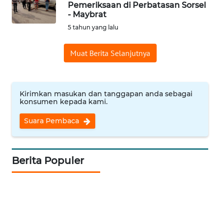
Pemeriksaan di Perbatasan Sorsel
Informasi
- Maybrat
5 tahun yang lalu
INDEKS
BERITA
Muat Berita Selanjutnya
KONTAK
KAMI
Kirimkan masukan dan tanggapan anda sebagai
konsumen kepada kami.
INFO
IKLAN
Suara Pembaca
TENTANG
KAMI
Berita Populer
PEDOMAN
MEDIA
SIBER