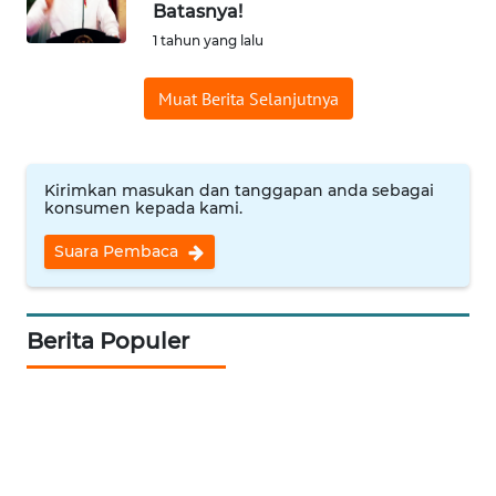
Batasnya!
Informasi
1 tahun yang lalu
INDEKS
Muat Berita Selanjutnya
BERITA
KONTAK
KAMI
Kirimkan masukan dan tanggapan anda sebagai
konsumen kepada kami.
INFO
Suara Pembaca
IKLAN
TENTANG
Berita Populer
KAMI
PEDOMAN
MEDIA
SIBER