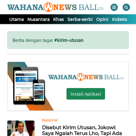
Utama
Nusantara
Khas
Serba-serbi
Opini
Indeks
WAHANA
Tutup
TV
Berita dengan tagar
#kirim-utusan
UTAMA
NUSANTARA
KHAS
Install Aplikasi
SERBA-
SERBI
Nasional
Disebut Kirim Utusan, Jokowi:
OPINI
Saya Ngalah Terus Lho, Tapi Ada