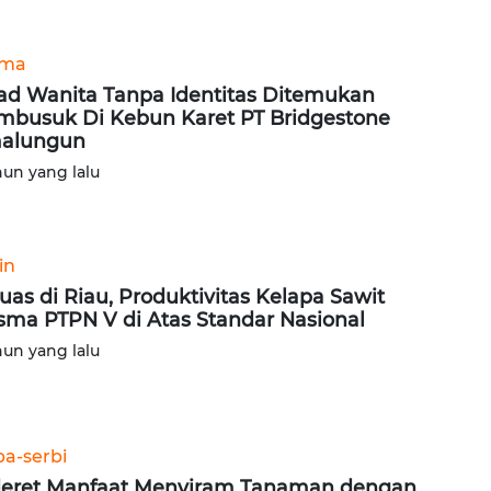
ama
ad Wanita Tanpa Identitas Ditemukan
busuk Di Kebun Karet PT Bridgestone
malungun
hun yang lalu
in
luas di Riau, Produktivitas Kelapa Sawit
sma PTPN V di Atas Standar Nasional
hun yang lalu
ba-serbi
eret Manfaat Menyiram Tanaman dengan