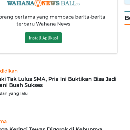
 orang pertama yang membaca berita-berita
B
terbaru Wahana News
Install Aplikasi
didikan
ki Tak Lulus SMA, Pria Ini Buktikan Bisa Jadi
ani Buah Sukses
ulan yang lalu
ama
ga Kerinci Tewas Digorok di Kebunnya