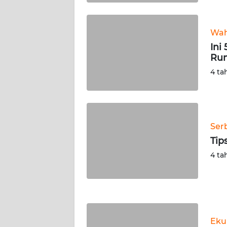
WN
KALTARA
Wah
WN
Ini
KALSEL
Rum
4 ta
WN
KALTIM
WN
Ser
SULSEL
Tip
4 ta
WN
GORONTALO
WN
SULUT
Eku