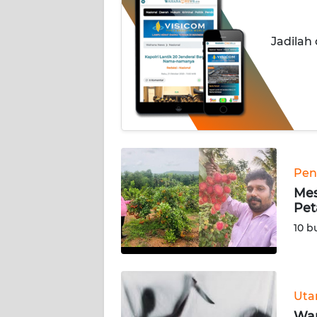
INDEKS
Jadilah
BERITA
KONTAK
KAMI
INFO
IKLAN
Pen
TENTANG
Mes
KAMI
Pet
10 b
PEDOMAN
MEDIA
SIBER
Ut
REDAKSI
War