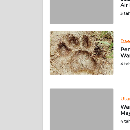
Air
WN
SERAMBI
3 ta
WN
JAMBI
Dae
Pen
WN
War
SULTRA
4 ta
WN
NTB
WN
Ut
SULTENG
War
May
WN
SULBAR
4 ta