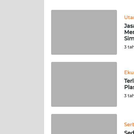
WN
BANTEN
Ut
WN
Jas
NTT
Mem
Si
WN
3 ta
KEPRI
WN
Eku
PAPUA
Ter
Pla
WN
3 ta
PAPUA
BARAT
WN
Ser
RIAU
Sed