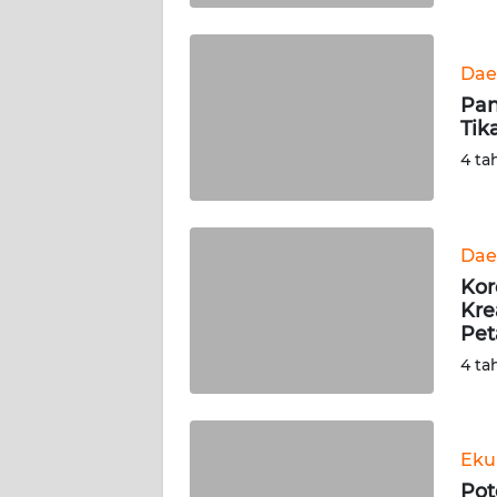
WN
BABEL
Dae
Pan
WN
Tik
SUMBAR
4 ta
WN
SUMSEL
Dae
WN
Kor
BENGKULU
Kre
Pet
WN
4 ta
LAMPUNG
WN
JATENG
Eku
Pot