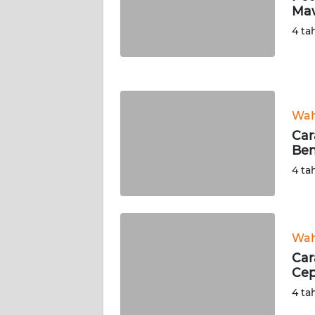
Ma
WN
NUSANTARA
4 ta
WN
JOGJA
Wah
WN
JATIM
Car
Ben
WN
4 ta
BALI
WN
KALBAR
Wah
Car
Ce
WN
KALTENG
4 ta