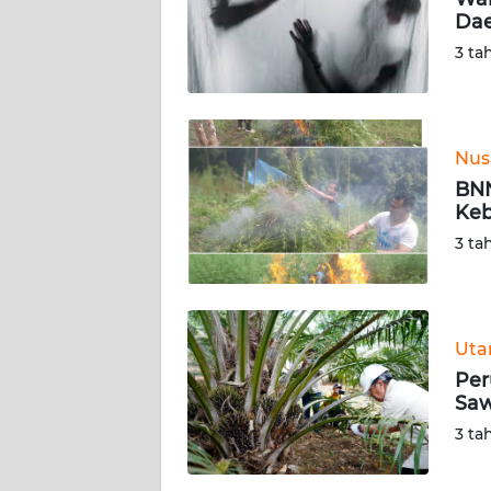
Dae
KARIR
3 ta
DISCLAIMER
Wahana
Nus
News
BN
Regional
Keb
3 ta
WN
SUMUT
WN
Ut
JAKARTA
Per
Saw
WN
3 ta
JABAR