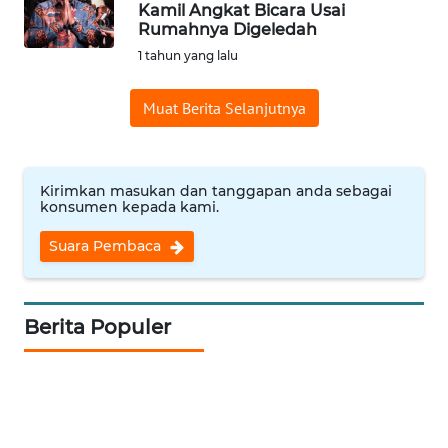
Kamil Angkat Bicara Usai
Informasi
Rumahnya Digeledah
1 tahun yang lalu
INDEKS
BERITA
Muat Berita Selanjutnya
KONTAK
KAMI
Kirimkan masukan dan tanggapan anda sebagai
konsumen kepada kami.
INFO
IKLAN
Suara Pembaca
TENTANG
KAMI
Berita Populer
PEDOMAN
MEDIA
SIBER