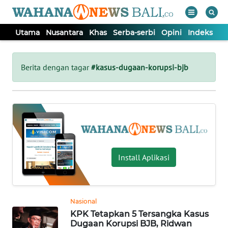
Utama
Nusantara
Khas
Serba-serbi
Opini
Indeks
WAHANA
Tutup
TV
Berita dengan tagar
#kasus-dugaan-korupsi-bjb
UTAMA
NUSANTARA
KHAS
Install Aplikasi
SERBA-
SERBI
Nasional
KPK Tetapkan 5 Tersangka Kasus
OPINI
Dugaan Korupsi BJB, Ridwan