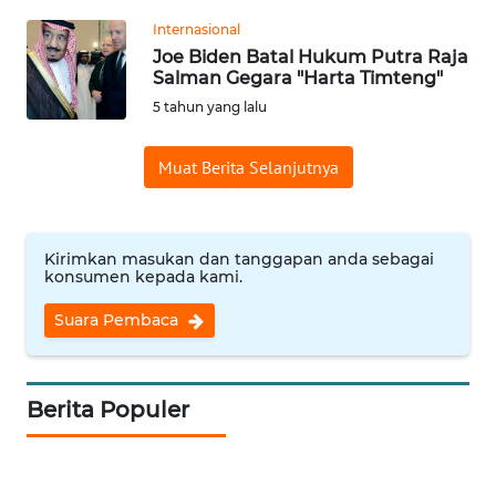
REDAKSI
Internasional
Joe Biden Batal Hukum Putra Raja
KARIR
Salman Gegara "Harta Timteng"
5 tahun yang lalu
DISCLAIMER
Muat Berita Selanjutnya
Wahana
News
Regional
Kirimkan masukan dan tanggapan anda sebagai
konsumen kepada kami.
WN
SUMUT
Suara Pembaca
WN
JAKARTA
Berita Populer
WN
JABAR