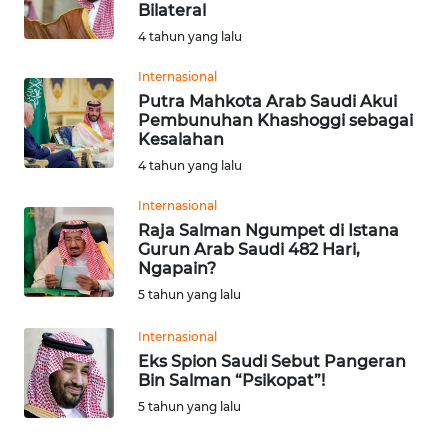
Bilateral
Informasi
4 tahun yang lalu
INDEKS
Internasional
BERITA
Putra Mahkota Arab Saudi Akui
Pembunuhan Khashoggi sebagai
Kesalahan
KONTAK
4 tahun yang lalu
KAMI
Internasional
INFO
Raja Salman Ngumpet di Istana
IKLAN
Gurun Arab Saudi 482 Hari,
Ngapain?
TENTANG
5 tahun yang lalu
KAMI
Internasional
Eks Spion Saudi Sebut Pangeran
PEDOMAN
Bin Salman “Psikopat”!
MEDIA
5 tahun yang lalu
SIBER