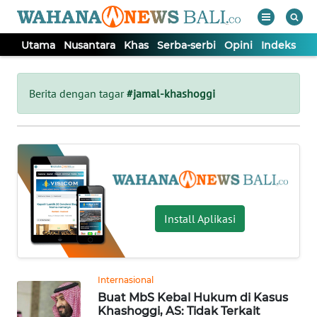
Utama
Nusantara
Khas
Serba-serbi
Opini
Indeks
WAHANA
Tutup
TV
Berita dengan tagar
#jamal-khashoggi
UTAMA
NUSANTARA
KHAS
Install Aplikasi
SERBA-
SERBI
Internasional
Buat MbS Kebal Hukum di Kasus
OPINI
Khashoggi, AS: Tidak Terkait