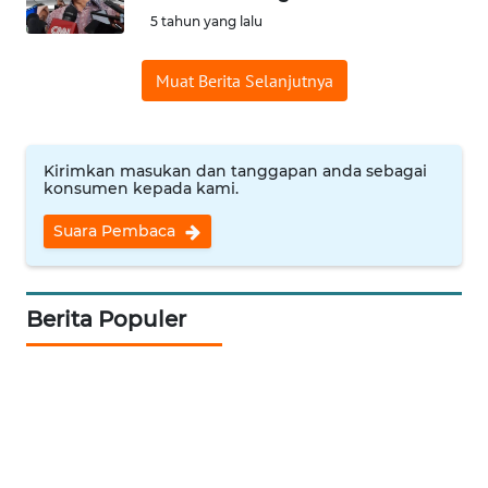
5 tahun yang lalu
Informasi
Muat Berita Selanjutnya
INDEKS
BERITA
KONTAK
Kirimkan masukan dan tanggapan anda sebagai
KAMI
konsumen kepada kami.
Suara Pembaca
INFO
IKLAN
Berita Populer
TENTANG
KAMI
PEDOMAN
MEDIA
SIBER