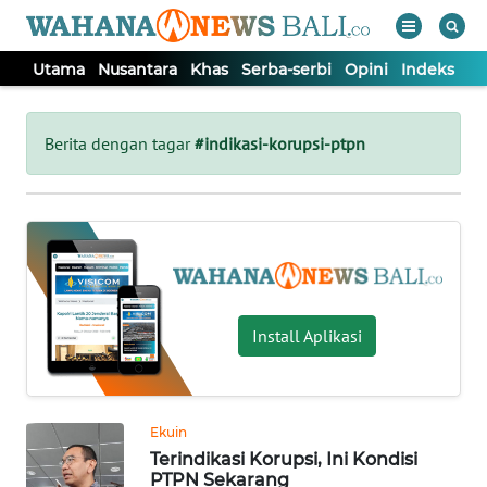
Utama
Nusantara
Khas
Serba-serbi
Opini
Indeks
WAHANA
Tutup
TV
Berita dengan tagar
#indikasi-korupsi-ptpn
UTAMA
NUSANTARA
KHAS
Install Aplikasi
SERBA-
SERBI
Ekuin
Terindikasi Korupsi, Ini Kondisi
OPINI
PTPN Sekarang