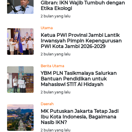
Gibran: IKN Wajib Tumbuh dengan
Etika Ekologi
WN
2 bulan yang lalu
BABEL
Utama
Ketua PWI Provinsi Jambi Lantik
WN
Irwansyah Pimpin Kepengurusan
SUMBAR
PWI Kota Jambi 2026-2029
2 bulan yang lalu
WN
SUMSEL
Berita Utama
YBM PLN Tasikmalaya Salurkan
Bantuan Pendidikan untuk
WN
Mahasiswi STIT Al Hidayah
BENGKULU
2 bulan yang lalu
WN
Daerah
LAMPUNG
MK Putuskan Jakarta Tetap Jadi
Ibu Kota Indonesia, Bagaimana
Nasib IKN?
WN
JATENG
2 bulan yang lalu