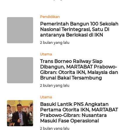
WN
Pendidikan
NUSANTARA
Pemerintah Bangun 100 Sekolah
Nasional Terintegrasi, Satu Di
antaranya Berlokasi di IKN
WN
JOGJA
2 bulan yang lalu
Utama
WN
Trans Borneo Railway Siap
JATIM
Dibangun, MARTABAT Prabowo-
Gibran: Otorita IKN, Malaysia dan
Brunai Bakal Tersambung
WN
BALI
2 bulan yang lalu
Utama
WN
Basuki Lantik PNS Angkatan
KALBAR
Pertama Otorita IKN, MARTABAT
Prabowo-Gibran: Nusantara
Masuki Fase Operasional
WN
KALTENG
2 bulan yang lalu