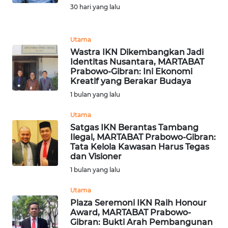
30 hari yang lalu
REDAKSI
KARIR
Utama
Wastra IKN Dikembangkan Jadi
Identitas Nusantara, MARTABAT
DISCLAIMER
Prabowo-Gibran: Ini Ekonomi
Kreatif yang Berakar Budaya
Wahana
1 bulan yang lalu
News
Regional
Utama
Satgas IKN Berantas Tambang
WN
Ilegal, MARTABAT Prabowo-Gibran:
SUMUT
Tata Kelola Kawasan Harus Tegas
dan Visioner
1 bulan yang lalu
WN
JAKARTA
Utama
Plaza Seremoni IKN Raih Honour
WN
Award, MARTABAT Prabowo-
JABAR
Gibran: Bukti Arah Pembangunan