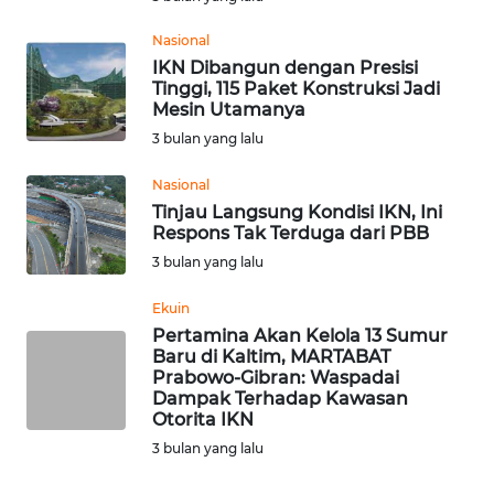
LANGKAT
Nasional
WN
IKN Dibangun dengan Presisi
TAPANULI
Tinggi, 115 Paket Konstruksi Jadi
SELATAN
Mesin Utamanya
3 bulan yang lalu
WN
Nasional
TANJUNG
Tinjau Langsung Kondisi IKN, Ini
LESUNG
Respons Tak Terduga dari PBB
3 bulan yang lalu
WN
KARO
Ekuin
Pertamina Akan Kelola 13 Sumur
WN
Baru di Kaltim, MARTABAT
SIMALUNGUN
Prabowo-Gibran: Waspadai
Dampak Terhadap Kawasan
Otorita IKN
WN
3 bulan yang lalu
LABUHANBATU