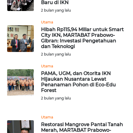
RIAU
Baru di IKN
2 bulan yang lalu
WN
Utama
SERAMBI
Hibah Rp115,94 Miliar untuk Smart
City IKN, MARTABAT Prabowo-
WN
Gibran: Investasi Pengetahuan
JAMBI
dan Teknologi
2 bulan yang lalu
WN
Utama
SULTRA
PAMA, UGM, dan Otorita IKN
Hijaukan Nusantara Lewat
WN
Penanaman Pohon di Eco-Edu
NTB
Forest
2 bulan yang lalu
WN
SULTENG
Utama
Restorasi Mangrove Pantai Tanah
WN
Merah, MARTABAT Prabowo-
SULBAR