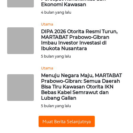
Ekonomi Kawasan
WN
4 bulan yang lalu
INDRAMAYU
Utama
DIPA 2026 Otorita Resmi Turun,
WN
MARTABAT Prabowo-Gibran
KUNINGAN
Imbau Investor Investasi di
Ibukota Nusantara
WN
5 bulan yang lalu
MAJALENGKA
Utama
Menuju Negara Maju, MARTABAT
WN
Prabowo-Gibran: Semua Daerah
SUBANG
Bisa Tiru Kawasan Otorita IKN
Bebas Kabel Semrawut dan
Lubang Galian
WN
SUKABUMI
5 bulan yang lalu
Muat Berita Selanjutnya
WN
PURWAKARTA