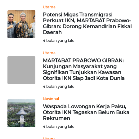
WN
Utama
TAPANULI
Potensi Migas Transmigrasi
TENGAH
Perkuat IKN, MARTABAT Prabowo-
Gibran: Dorong Kemandirian Fiskal
Daerah
WN DELI
4 bulan yang lalu
SERDANG
Utama
WN
MARTABAT PRABOWO GIBRAN:
TEBING
Kunjungan Masyarakat yang
TINGGI
Signifikan Tunjukkan Kawasan
Otorita IKN Siap Jadi Kota Dunia
4 bulan yang lalu
WN
PAKPAK
Nasional
Waspada Lowongan Kerja Palsu,
WN
Otorita IKN Tegaskan Belum Buka
KARAWANG
Rekrumen
4 bulan yang lalu
WN
Utama