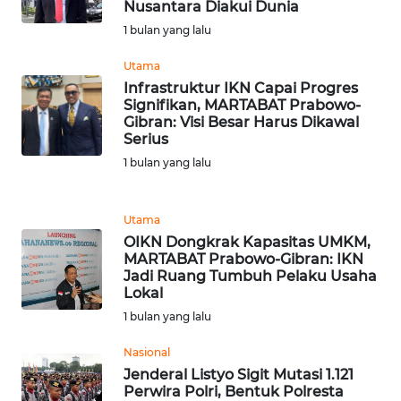
Nusantara Diakui Dunia
1 bulan yang lalu
WN
BANTEN
Utama
Infrastruktur IKN Capai Progres
WN
Signifikan, MARTABAT Prabowo-
NTT
Gibran: Visi Besar Harus Dikawal
Serius
1 bulan yang lalu
WN
KEPRI
Utama
WN
OIKN Dongkrak Kapasitas UMKM,
PAPUA
MARTABAT Prabowo-Gibran: IKN
Jadi Ruang Tumbuh Pelaku Usaha
Lokal
WN
1 bulan yang lalu
PAPUA
BARAT
Nasional
Jenderal Listyo Sigit Mutasi 1.121
WN
Perwira Polri, Bentuk Polresta