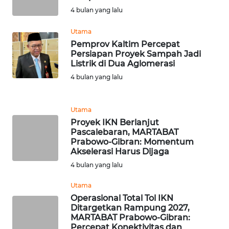
4 bulan yang lalu
WN
SUMEDANG
Utama
Pemprov Kaltim Percepat
WN
Persiapan Proyek Sampah Jadi
CIANJUR
Listrik di Dua Aglomerasi
4 bulan yang lalu
WN
KEPULAUAN
SERIBU
Utama
Proyek IKN Berlanjut
Pascalebaran, MARTABAT
WN
Prabowo-Gibran: Momentum
TANGERANG
Akselerasi Harus Dijaga
4 bulan yang lalu
WN
BINJAI
Utama
Operasional Total Tol IKN
Ditargetkan Rampung 2027,
WN
MARTABAT Prabowo-Gibran:
CIREBON
Percepat Konektivitas dan