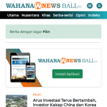
Utama
Nusantara
Khas
Serba-serbi
Opini
Indeks
WAHANA
Tutup
TV
Berita dengan tagar
#ikn
UTAMA
NUSANTARA
KHAS
Install Aplikasi
SERBA-
SERBI
Ekuin
Arus Investasi Terus Bertambah,
OPINI
Investor Kakap China dan Korea