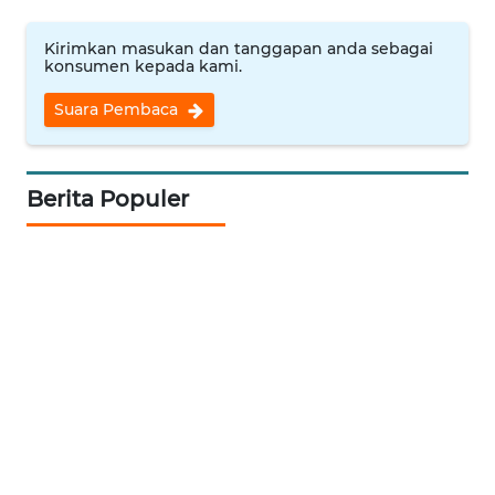
WN
Kirimkan masukan dan tanggapan anda sebagai
PRIANGAN
konsumen kepada kami.
TIMUR
Suara Pembaca
WN
SEMARANG
Berita Populer
WN
SOLO
WN
BOROBUDUR
WN
MADURA
WN