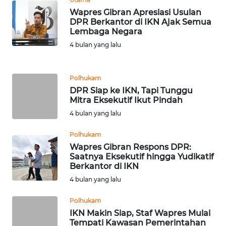
BEKASI
Wapres Gibran Apresiasi Usulan
DPR Berkantor di IKN Ajak Semua
WN
Lembaga Negara
BOGOR
4 bulan yang lalu
WN
DEPOK
Polhukam
DPR Siap ke IKN, Tapi Tunggu
Mitra Eksekutif Ikut Pindah
WN
4 bulan yang lalu
TAPANULI
UTARA
Polhukam
Wapres Gibran Respons DPR:
WN
Saatnya Eksekutif hingga Yudikatif
SAMOSIR
Berkantor di IKN
4 bulan yang lalu
WN
PADANG
Polhukam
LAWAS
IKN Makin Siap, Staf Wapres Mulai
Tempati Kawasan Pemerintahan