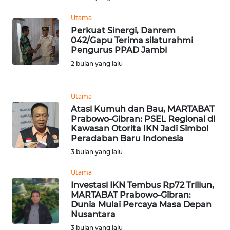
Utama
WN
Perkuat Sinergi, Danrem
KALTARA
042/Gapu Terima silaturahmi
Pengurus PPAD Jambi
WN
2 bulan yang lalu
KALSEL
Utama
WN
Atasi Kumuh dan Bau, MARTABAT
KALTIM
Prabowo-Gibran: PSEL Regional di
Kawasan Otorita IKN Jadi Simbol
WN
Peradaban Baru Indonesia
SULSEL
3 bulan yang lalu
Utama
WN
Investasi IKN Tembus Rp72 Triliun,
GORONTALO
MARTABAT Prabowo-Gibran:
Dunia Mulai Percaya Masa Depan
WN
Nusantara
SULUT
3 bulan yang lalu