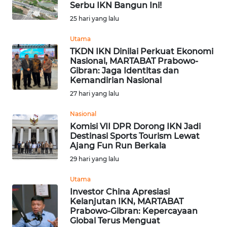
Serbu IKN Bangun Ini!
Informasi
25 hari yang lalu
INDEKS
Utama
BERITA
TKDN IKN Dinilai Perkuat Ekonomi
Nasional, MARTABAT Prabowo-
Gibran: Jaga Identitas dan
KONTAK
Kemandirian Nasional
KAMI
27 hari yang lalu
INFO
Nasional
IKLAN
Komisi VII DPR Dorong IKN Jadi
Destinasi Sports Tourism Lewat
Ajang Fun Run Berkala
TENTANG
29 hari yang lalu
KAMI
Utama
PEDOMAN
Investor China Apresiasi
MEDIA
Kelanjutan IKN, MARTABAT
SIBER
Prabowo-Gibran: Kepercayaan
Global Terus Menguat