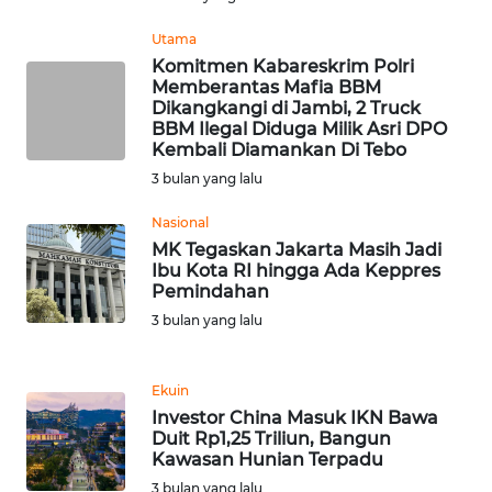
Utama
WN
Komitmen Kabareskrim Polri
MALUKU
Memberantas Mafia BBM
Dikangkangi di Jambi, 2 Truck
WN
BBM Ilegal Diduga Milik Asri DPO
MALUT
Kembali Diamankan Di Tebo
3 bulan yang lalu
WN
Nasional
DAIRI
MK Tegaskan Jakarta Masih Jadi
Ibu Kota RI hingga Ada Keppres
WN
Pemindahan
DANAU
3 bulan yang lalu
TOBA
WN
Ekuin
NIAS
Investor China Masuk IKN Bawa
Duit Rp1,25 Triliun, Bangun
Kawasan Hunian Terpadu
WN
3 bulan yang lalu