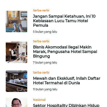
REDAKSI
Serba-serbi
Jangan Sampai Ketahuan, Ini 10
KARIR
Kebiasaan Lucu Tamu Hotel
Pemula
DISCLAIMER
5 bulan yang lalu
Wahana
Serba-serbi
News
Bisnis Akomodasi Ilegal Makin
Regional
Marak, Pengusaha Hotel Sampai
Bingung
7 bulan yang lalu
WN
SUMUT
Serba-serbi
Mewah dan Eksklusif, Inilah Daftar
WN
Hotel Termahal di Dunia
JAKARTA
11 bulan yang lalu
WN
Nasional
JABAR
Sektor Hospitality Diizinkan Hidup