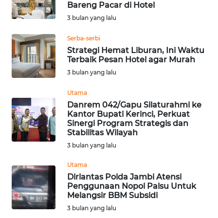
Bareng Pacar di Hotel
Informasi
3 bulan yang lalu
INDEKS
Serba-serbi
BERITA
Strategi Hemat Liburan, Ini Waktu
Terbaik Pesan Hotel agar Murah
KONTAK
3 bulan yang lalu
KAMI
Utama
Danrem 042/Gapu Silaturahmi ke
INFO
Kantor Bupati Kerinci, Perkuat
IKLAN
Sinergi Program Strategis dan
Stabilitas Wilayah
TENTANG
3 bulan yang lalu
KAMI
Utama
Dirlantas Polda Jambi Atensi
PEDOMAN
Penggunaan Nopol Palsu Untuk
MEDIA
Melangsir BBM Subsidi
SIBER
3 bulan yang lalu