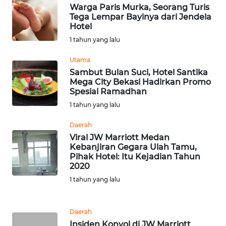
Warga Paris Murka, Seorang Turis
Tega Lempar Bayinya dari Jendela
WN
Hotel
NUSANTARA
1 tahun yang lalu
Utama
WN
JOGJA
Sambut Bulan Suci, Hotel Santika
Mega City Bekasi Hadirkan Promo
Spesial Ramadhan
WN
1 tahun yang lalu
JATIM
Daerah
WN
Viral JW Marriott Medan
BALI
Kebanjiran Gegara Ulah Tamu,
Pihak Hotel: Itu Kejadian Tahun
2020
WN
1 tahun yang lalu
KALBAR
WN
Daerah
KALTENG
Insiden Konyol di JW Marriott