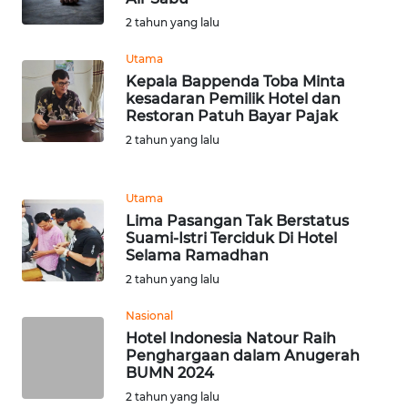
WN
2 tahun yang lalu
TAPANULI
TENGAH
Utama
Kepala Bappenda Toba Minta
kesadaran Pemilik Hotel dan
WN DELI
Restoran Patuh Bayar Pajak
SERDANG
2 tahun yang lalu
WN
TEBING
Utama
TINGGI
Lima Pasangan Tak Berstatus
Suami-Istri Terciduk Di Hotel
Selama Ramadhan
WN
PAKPAK
2 tahun yang lalu
Nasional
WN
Hotel Indonesia Natour Raih
KARAWANG
Penghargaan dalam Anugerah
BUMN 2024
WN
2 tahun yang lalu