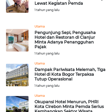
Lewat Kegiatan Pemda
WN
1 tahun yang lalu
BANTEN
Utama
WN
Pengunjung Sepi, Pengusaha
NTT
Hotel dan Restoran di Cianjur
Minta Adanya Penangguhan
WN
Pajak
KEPRI
1 tahun yang lalu
Utama
WN
Dampak Pariwisata Melemah, Tiga
PAPUA
Hotel di Kota Bogor Terpaksa
Tutup Operasional
WN
1 tahun yang lalu
PAPUA
BARAT
Utama
Okupansi Hotel Menurun, PHRI
Kota Cirebon Minta Pemda Serius
WN
Kembangkan Sektor Wisata