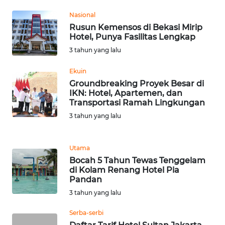
BEKASI
Nasional
Rusun Kemensos di Bekasi Mirip
WN
Hotel, Punya Fasilitas Lengkap
BOGOR
3 tahun yang lalu
WN
Ekuin
DEPOK
Groundbreaking Proyek Besar di
IKN: Hotel, Apartemen, dan
Transportasi Ramah Lingkungan
WN
TAPANULI
3 tahun yang lalu
UTARA
Utama
WN
Bocah 5 Tahun Tewas Tenggelam
SAMOSIR
di Kolam Renang Hotel Pia
Pandan
WN
3 tahun yang lalu
PADANG
LAWAS
Serba-serbi