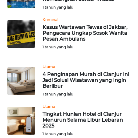
RIAU
1 tahun yang lalu
WN
Kriminal
SERAMBI
Kasus Wartawan Tewas di Jakbar,
Pengacara Ungkap Sosok Wanita
Pesan Ambulans
WN
JAMBI
1 tahun yang lalu
WN
Utama
SULTRA
4 Penginapan Murah di Cianjur Ini
Jadi Solusi Wisatawan yang Ingin
WN
Berlibur
NTB
1 tahun yang lalu
Utama
WN
Tingkat Hunian Hotel di Cianjur
SULTENG
Menurun Selama Libur Lebaran
2025
WN
1 tahun yang lalu
SULBAR