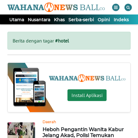
Utama
Nusantara
Khas
Serba-serbi
Opini
Indeks
WAHANA
Tutup
TV
Berita dengan tagar
#hotel
UTAMA
NUSANTARA
KHAS
Install Aplikasi
SERBA-
SERBI
Daerah
Heboh Pengantin Wanita Kabur
OPINI
Jelang Akad, Polisi Temukan