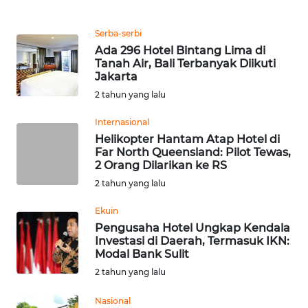
WN
Serba-serbi
MALUKU
Ada 296 Hotel Bintang Lima di
Tanah Air, Bali Terbanyak Diikuti
Jakarta
WN
MALUT
2 tahun yang lalu
Internasional
WN
Helikopter Hantam Atap Hotel di
DAIRI
Far North Queensland: Pilot Tewas,
2 Orang Dilarikan ke RS
WN
2 tahun yang lalu
DANAU
TOBA
Ekuin
Pengusaha Hotel Ungkap Kendala
Investasi di Daerah, Termasuk IKN:
WN
Modal Bank Sulit
NIAS
2 tahun yang lalu
WN
Nasional