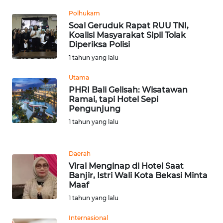
Polhukam
Soal Geruduk Rapat RUU TNI,
WN
Koalisi Masyarakat Sipil Tolak
BABEL
Diperiksa Polisi
1 tahun yang lalu
WN
SUMBAR
Utama
PHRI Bali Gelisah: Wisatawan
Ramai, tapi Hotel Sepi
WN
Pengunjung
SUMSEL
1 tahun yang lalu
WN
BENGKULU
Daerah
Viral Menginap di Hotel Saat
WN
Banjir, Istri Wali Kota Bekasi Minta
LAMPUNG
Maaf
1 tahun yang lalu
WN
Internasional
JATENG