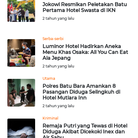
LANGKAT
Jokowi Resmikan Peletakan Batu
Pertama Hotel Swasta di IKN
WN
2 tahun yang lalu
TAPANULI
SELATAN
Serba-serbi
Luminor Hotel Hadirkan Aneka
WN
Menu Khas Osaka: All You Can Eat
TANJUNG
Ala Jepang
LESUNG
2 tahun yang lalu
WN
Utama
KARO
Polres Batu Bara Amankan 8
Pasangan Diduga Selingkuh di
Hotel Mutiara Inn
WN
SIMALUNGUN
2 tahun yang lalu
Kriminal
WN
Remaja Putri yang Tewas di Hotel
LABUHANBATU
Diduga Akibat Dicekoki Inex dan
Air Sabu