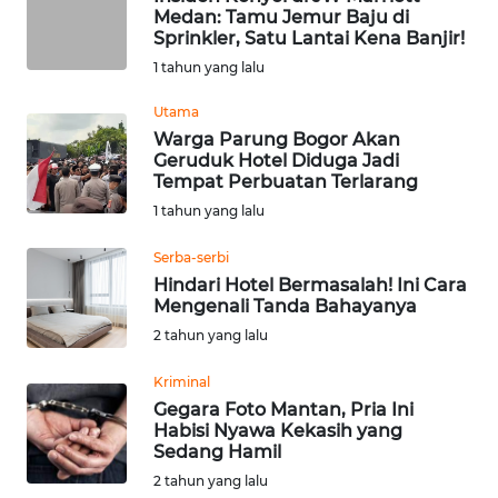
Medan: Tamu Jemur Baju di
Sprinkler, Satu Lantai Kena Banjir!
WN
1 tahun yang lalu
KALTARA
Utama
WN
Warga Parung Bogor Akan
KALSEL
Geruduk Hotel Diduga Jadi
Tempat Perbuatan Terlarang
1 tahun yang lalu
WN
KALTIM
Serba-serbi
Hindari Hotel Bermasalah! Ini Cara
WN
Mengenali Tanda Bahayanya
SULSEL
2 tahun yang lalu
WN
Kriminal
GORONTALO
Gegara Foto Mantan, Pria Ini
Habisi Nyawa Kekasih yang
Sedang Hamil
WN
2 tahun yang lalu
SULUT