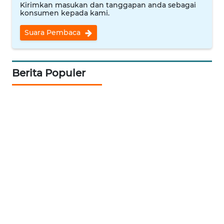
Kirimkan masukan dan tanggapan anda sebagai
konsumen kepada kami.
WN
INDRAMAYU
Suara Pembaca
WN
KUNINGAN
Berita Populer
WN
MAJALENGKA
WN
SUBANG
WN
SUKABUMI
WN
PURWAKARTA