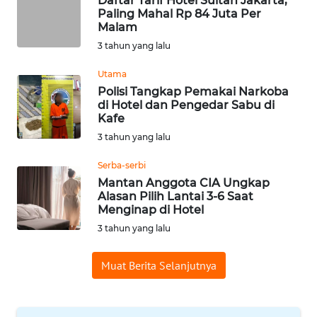
Daftar Tarif Hotel Sultan Jakarta,
Paling Mahal Rp 84 Juta Per
WN
Malam
SUMEDANG
3 tahun yang lalu
WN
Utama
CIANJUR
Polisi Tangkap Pemakai Narkoba
di Hotel dan Pengedar Sabu di
Kafe
WN
KEPULAUAN
3 tahun yang lalu
SERIBU
Serba-serbi
Mantan Anggota CIA Ungkap
WN
Alasan Pilih Lantai 3-6 Saat
TANGERANG
Menginap di Hotel
3 tahun yang lalu
WN
BINJAI
Muat Berita Selanjutnya
WN
CIREBON