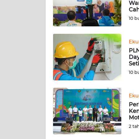
War
Cah
KARIR
10 b
DISCLAIMER
Eku
Wahana
PLN
News
Regional
Day
Set
10 b
WN
SUMUT
Eku
WN
JAKARTA
Per
Kem
Mot
WN
JABAR
2 ta