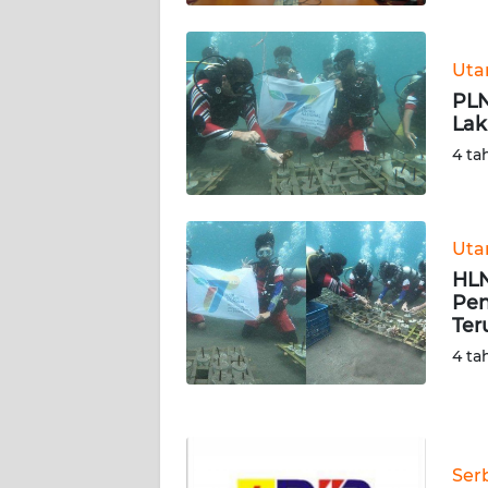
WN
KALTARA
Ut
WN
PLN
KALSEL
Lak
4 ta
WN
KALTIM
Ut
WN
HLN
SULSEL
Pen
Ter
WN
4 ta
GORONTALO
WN
SULUT
Ser