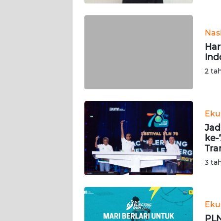
WN
BABEL
Nas
Har
WN
Ind
SUMBAR
2 ta
WN
SUMSEL
Eku
WN
Jad
BENGKULU
ke-
Tra
WN
3 ta
LAMPUNG
WN
JATENG
Eku
PLN