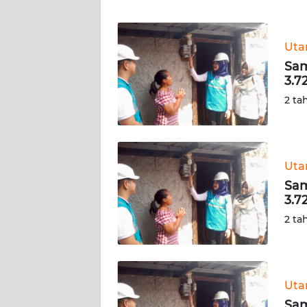
WN
BANTEN
Ut
WN
Sam
NTT
3.7
2 ta
WN
KEPRI
WN
Ut
PAPUA
Sam
3.7
WN
2 ta
PAPUA
BARAT
WN
Ut
RIAU
Sam