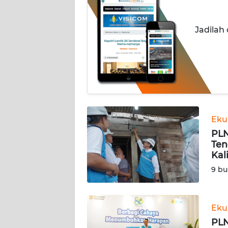
INDEKS
Jadilah
BERITA
KONTAK
KAMI
INFO
IKLAN
Eku
PLN
TENTANG
Ten
KAMI
Kal
9 bu
PEDOMAN
MEDIA
SIBER
Eku
REDAKSI
PLN