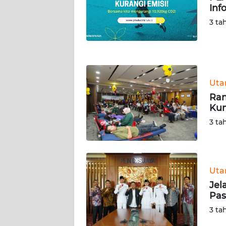
Inf
WN
NUSANTARA
3 ta
WN
JOGJA
Ut
WN
JATIM
Ran
Kum
WN
3 ta
BALI
WN
KALBAR
Ut
Jel
Pas
WN
KALTENG
3 ta