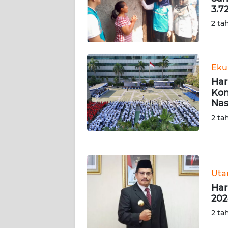
3.7
WN
SERAMBI
2 ta
WN
JAMBI
Eku
Har
WN
Kom
SULTRA
Nas
2 ta
WN
NTB
WN
Ut
SULTENG
Har
202
WN
SULBAR
2 ta