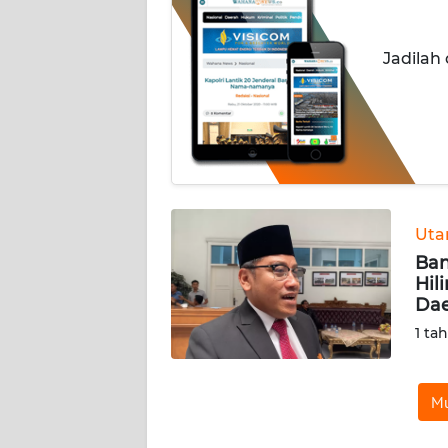
INDEKS
Jadilah
BERITA
KONTAK
KAMI
INFO
IKLAN
Ut
Ban
TENTANG
Hil
KAMI
Da
1 ta
PEDOMAN
MEDIA
SIBER
Mu
REDAKSI