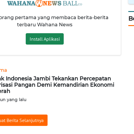
 orang pertama yang membaca berita-berita
B
terbaru Wahana News
Install Aplikasi
ama
k Indonesia Jambi Tekankan Percepatan
irisasi Pangan Demi Kemandirian Ekonomi
erah
hun yang lalu
at Berita Selanjutnya