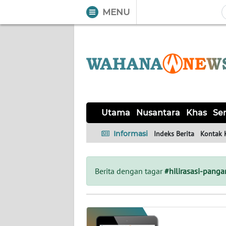
MENU
WAHANA
Tutup
TV
UTAMA
NUSANTARA
Utama
Nusantara
Khas
Ser
KHAS
Informasi
Indeks Berita
Kontak 
SERBA-
SERBI
Berita dengan tagar
#hilirasasi-panga
OPINI
Informasi