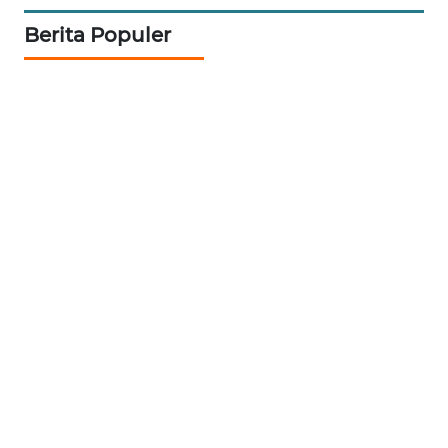
Berita Populer
WN
PRIANGAN
TIMUR
WN
SEMARANG
WN
SOLO
WN
BOROBUDUR
WN
MADURA
WN