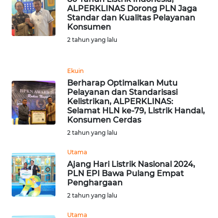
ALPERKLINAS Dorong PLN Jaga
WN
Standar dan Kualitas Pelayanan
SUMEDANG
Konsumen
2 tahun yang lalu
WN
CIANJUR
Ekuin
Berharap Optimalkan Mutu
WN
Pelayanan dan Standarisasi
KEPULAUAN
Kelistrikan, ALPERKLINAS:
SERIBU
Selamat HLN ke-79, Listrik Handal,
Konsumen Cerdas
WN
2 tahun yang lalu
TANGERANG
Utama
Ajang Hari Listrik Nasional 2024,
WN
PLN EPI Bawa Pulang Empat
BINJAI
Penghargaan
2 tahun yang lalu
WN
CIREBON
Utama