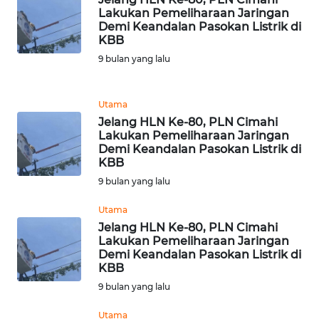
Lakukan Pemeliharaan Jaringan
Demi Keandalan Pasokan Listrik di
WN
KBB
MALUKU
9 bulan yang lalu
WN
MALUT
Utama
Jelang HLN Ke-80, PLN Cimahi
WN
Lakukan Pemeliharaan Jaringan
DAIRI
Demi Keandalan Pasokan Listrik di
KBB
9 bulan yang lalu
WN
DANAU
Utama
TOBA
Jelang HLN Ke-80, PLN Cimahi
Lakukan Pemeliharaan Jaringan
WN
Demi Keandalan Pasokan Listrik di
KBB
NIAS
9 bulan yang lalu
WN
Utama