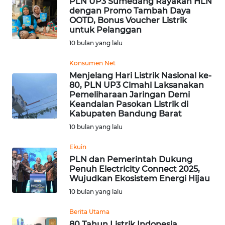
PLN UP3 Sumedang Rayakan HLN
BEKASI
dengan Promo Tambah Daya
OOTD, Bonus Voucher Listrik
WN
untuk Pelanggan
BOGOR
10 bulan yang lalu
Konsumen Net
WN
Menjelang Hari Listrik Nasional ke-
DEPOK
80, PLN UP3 Cimahi Laksanakan
Pemeliharaan Jaringan Demi
WN
Keandalan Pasokan Listrik di
Kabupaten Bandung Barat
TAPANULI
UTARA
10 bulan yang lalu
Ekuin
WN
PLN dan Pemerintah Dukung
SAMOSIR
Penuh Electricity Connect 2025,
Wujudkan Ekosistem Energi Hijau
WN
10 bulan yang lalu
PADANG
LAWAS
Berita Utama
80 Tahun Listrik Indonesia,