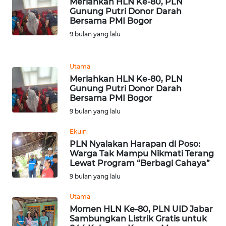
Meriahkan HLN Ke-80, PLN
Gunung Putri Donor Darah
WN
Bersama PMI Bogor
BANTEN
9 bulan yang lalu
WN
Utama
NTT
Meriahkan HLN Ke-80, PLN
Gunung Putri Donor Darah
WN
Bersama PMI Bogor
KEPRI
9 bulan yang lalu
WN
Ekuin
PAPUA
PLN Nyalakan Harapan di Poso:
Warga Tak Mampu Nikmati Terang
Lewat Program “Berbagi Cahaya”
WN
9 bulan yang lalu
PAPUA
BARAT
Utama
Momen HLN Ke-80, PLN UID Jabar
WN
Sambungkan Listrik Gratis untuk