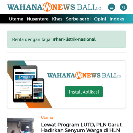
Utama
Nusantara
Khas
Serba-serbi
Opini
Indeks
WAHANA
Tutup
TV
Berita dengan tagar
#hari-listrik-nasional
UTAMA
NUSANTARA
KHAS
Install Aplikasi
SERBA-
SERBI
Utama
Lewat Program LUTD, PLN Garut
OPINI
Hadirkan Senyum Warga di HLN