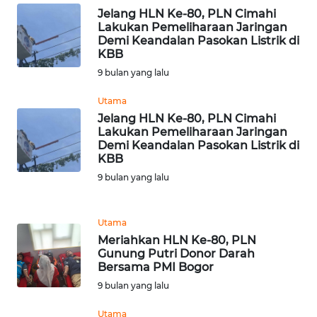
LANGKAT
Jelang HLN Ke-80, PLN Cimahi
Lakukan Pemeliharaan Jaringan
WN
Demi Keandalan Pasokan Listrik di
KBB
TAPANULI
SELATAN
9 bulan yang lalu
Utama
WN
Jelang HLN Ke-80, PLN Cimahi
TANJUNG
Lakukan Pemeliharaan Jaringan
LESUNG
Demi Keandalan Pasokan Listrik di
KBB
WN
9 bulan yang lalu
KARO
Utama
WN
Meriahkan HLN Ke-80, PLN
SIMALUNGUN
Gunung Putri Donor Darah
Bersama PMI Bogor
WN
9 bulan yang lalu
LABUHANBATU
Utama