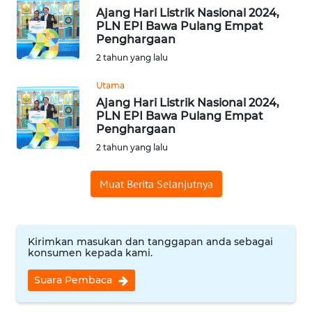
Ajang Hari Listrik Nasional 2024,
PLN EPI Bawa Pulang Empat
WN
Penghargaan
INDRAMAYU
2 tahun yang lalu
WN
Utama
KUNINGAN
Ajang Hari Listrik Nasional 2024,
PLN EPI Bawa Pulang Empat
Penghargaan
WN
MAJALENGKA
2 tahun yang lalu
WN
Muat Berita Selanjutnya
SUBANG
WN
Kirimkan masukan dan tanggapan anda sebagai
SUKABUMI
konsumen kepada kami.
Suara Pembaca
WN
PURWAKARTA