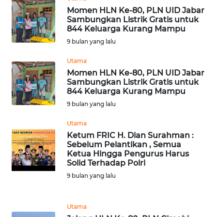
Momen HLN Ke-80, PLN UID Jabar
Sambungkan Listrik Gratis untuk
WN
844 Keluarga Kurang Mampu
NUSANTARA
9 bulan yang lalu
WN
Utama
JOGJA
Momen HLN Ke-80, PLN UID Jabar
Sambungkan Listrik Gratis untuk
844 Keluarga Kurang Mampu
WN
9 bulan yang lalu
JATIM
Utama
WN
Ketum FRIC H. Dian Surahman :
BALI
Sebelum Pelantikan , Semua
Ketua Hingga Pengurus Harus
Solid Terhadap Polri
WN
9 bulan yang lalu
KALBAR
WN
Utama
KALTENG