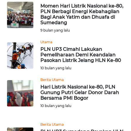
Momen Hari Listrik Nasional ke-80,
WN
PLN Berbagi Energi Kebahagiian
TAPANULI
Bagi Anak Yatim dan Dhuafa di
TENGAH
Sumedang
9 bulan yang lalu
WN DELI
SERDANG
Utama
PLN UP3 Cimahi Lakukan
Pemeliharaan Demi Keandalan
WN
Pasokan Listrik Jelang HLN Ke-80
TEBING
TINGGI
10 bulan yang lalu
Berita Utama
WN
Hari Listrik Nasional ke-80, PLN
PAKPAK
Gunung Putri Gelar Donor Darah
Bersama PMI Bogor
WN
10 bulan yang lalu
KARAWANG
Berita Utama
WN