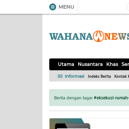
MENU
WAHANA
Tutup
TV
UTAMA
NUSANTARA
Utama
Nusantara
Khas
Ser
KHAS
Informasi
Indeks Berita
Kontak 
SERBA-
SERBI
Berita dengan tagar
#eksekusi-ruma
OPINI
Informasi