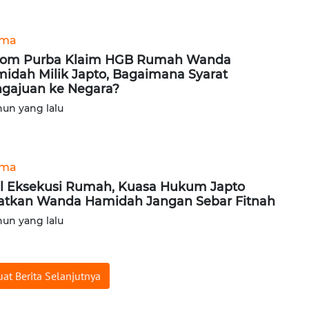
ama
hom Purba Klaim HGB Rumah Wanda
idah Milik Japto, Bagaimana Syarat
gajuan ke Negara?
hun yang lalu
ama
l Eksekusi Rumah, Kuasa Hukum Japto
atkan Wanda Hamidah Jangan Sebar Fitnah
hun yang lalu
at Berita Selanjutnya