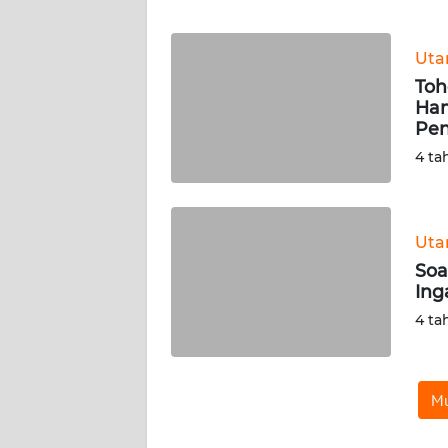
WN
BANTEN
Ut
WN
To
NTT
Ham
Pen
WN
4 ta
KEPRI
WN
Ut
PAPUA
Soa
Ing
WN
4 ta
PAPUA
BARAT
WN
Mu
RIAU