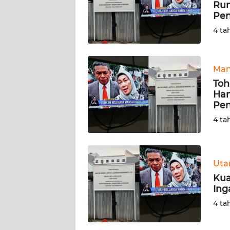
Rum
Pen
KARIR
4 ta
DISCLAIMER
Man
Wahana
To
News
Regional
Ham
Pen
4 ta
WN
SUMUT
WN
Ut
JAKARTA
Kua
Ing
WN
4 ta
JABAR