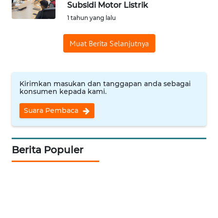
Subsidi Motor Listrik
Informasi
1 tahun yang lalu
INDEKS
Muat Berita Selanjutnya
BERITA
KONTAK
KAMI
Kirimkan masukan dan tanggapan anda sebagai
konsumen kepada kami.
INFO
Suara Pembaca
IKLAN
TENTANG
Berita Populer
KAMI
PEDOMAN
MEDIA
SIBER