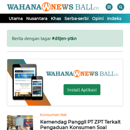
Utama
Nusantara
Khas
Serba-serbi
Opini
Indeks
WAHANA
Tutup
TV
Berita dengan tagar
#ditjen-ptkn
UTAMA
NUSANTARA
KHAS
Install Aplikasi
SERBA-
SERBI
Konsumen Net
Kemendag Panggil PT ZPT Terkait
OPINI
Pengaduan Konsumen Soal