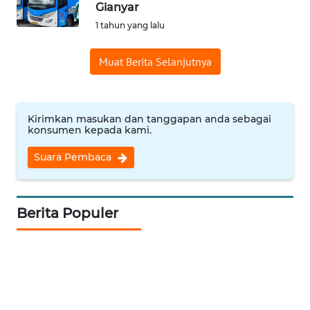
Gianyar
Informasi
1 tahun yang lalu
INDEKS
Muat Berita Selanjutnya
BERITA
KONTAK
KAMI
Kirimkan masukan dan tanggapan anda sebagai
konsumen kepada kami.
INFO
Suara Pembaca
IKLAN
TENTANG
Berita Populer
KAMI
PEDOMAN
MEDIA
SIBER