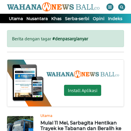
Utama
Nusantara
Khas
Serba-serbi
Opini
Indeks
WAHANA
Tutup
TV
Berita dengan tagar
#denpasargianyar
UTAMA
NUSANTARA
KHAS
Install Aplikasi
SERBA-
SERBI
Utama
Mulai 11 Mei, Sarbagita Hentikan
OPINI
Trayek ke Tabanan dan Beralih ke