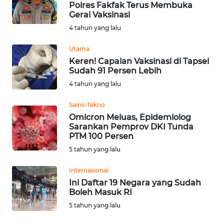
Polres Fakfak Terus Membuka
Informasi
Gerai Vaksinasi
4 tahun yang lalu
INDEKS
BERITA
Utama
Keren! Capaian Vaksinasi di Tapsel
Sudah 91 Persen Lebih
KONTAK
KAMI
4 tahun yang lalu
Sains-Tekno
INFO
Omicron Meluas, Epidemiolog
IKLAN
Sarankan Pemprov DKI Tunda
PTM 100 Persen
TENTANG
5 tahun yang lalu
KAMI
Internasional
Ini Daftar 19 Negara yang Sudah
PEDOMAN
Boleh Masuk RI
MEDIA
SIBER
5 tahun yang lalu