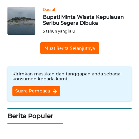
REDAKSI
Daerah
Bupati Minta Wisata Kepulauan
KARIR
Seribu Segera Dibuka
5 tahun yang lalu
DISCLAIMER
Muat Berita Selanjutnya
Wahana
News
Regional
Kirimkan masukan dan tanggapan anda sebagai
konsumen kepada kami.
WN
SUMUT
Suara Pembaca
WN
JAKARTA
Berita Populer
WN
JABAR