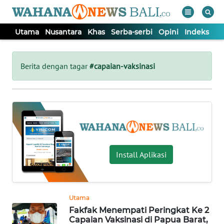
Utama
Nusantara
Khas
Serba-serbi
Opini
Indeks
WAHANA
Tutup
TV
Berita dengan tagar
#capaian-vaksinasi
UTAMA
NUSANTARA
KHAS
Install Aplikasi
SERBA-
SERBI
Utama
Fakfak Menempati Peringkat Ke 2
OPINI
Capaian Vaksinasi di Papua Barat,