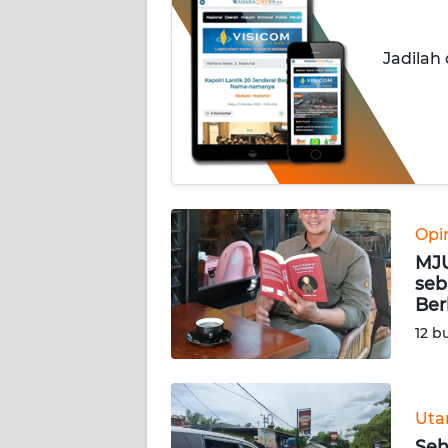
INDEKS
Jadilah
BERITA
KONTAK
KAMI
INFO
IKLAN
Opi
MJU
TENTANG
seb
KAMI
Ber
12 b
PEDOMAN
MEDIA
SIBER
Ut
REDAKSI
Seh