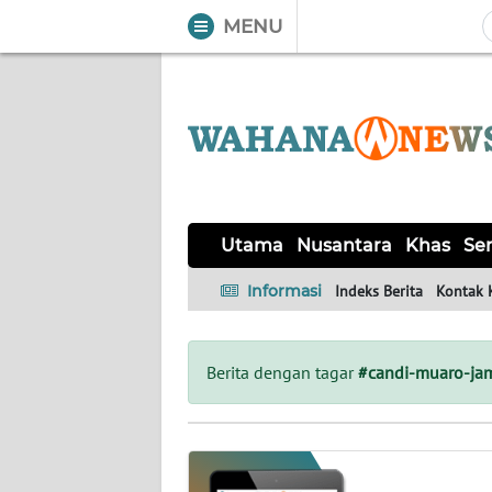
MENU
WAHANA
Tutup
TV
UTAMA
NUSANTARA
Utama
Nusantara
Khas
Ser
KHAS
Informasi
Indeks Berita
Kontak 
SERBA-
SERBI
Berita dengan tagar
#candi-muaro-ja
OPINI
Informasi