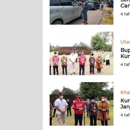
Can
KARIR
4 ta
DISCLAIMER
Wahana
Ut
News
Bup
Regional
Kun
4 ta
WN
SUMUT
WN
Kha
JAKARTA
Kun
Jan
WN
4 ta
JABAR