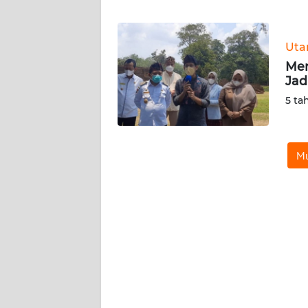
WN
BANTEN
Ut
WN
Men
NTT
Jad
5 ta
WN
KEPRI
Mu
WN
PAPUA
WN
PAPUA
BARAT
WN
RIAU