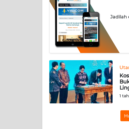
INDEKS
Jadilah
BERITA
KONTAK
KAMI
INFO
IKLAN
Ut
Kos
TENTANG
Buk
KAMI
Lin
1 ta
PEDOMAN
MEDIA
SIBER
Mu
REDAKSI