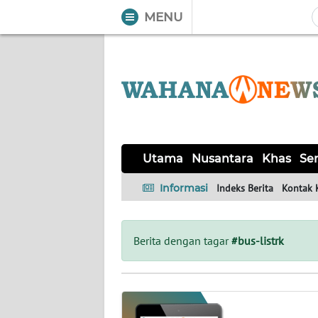
MENU
WAHANA
Tutup
TV
UTAMA
NUSANTARA
Utama
Nusantara
Khas
Ser
KHAS
Informasi
Indeks Berita
Kontak 
SERBA-
SERBI
Berita dengan tagar
#bus-listrk
OPINI
Informasi