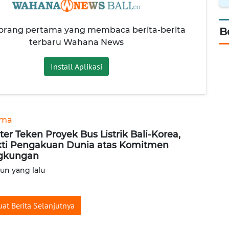
 orang pertama yang membaca berita-berita
B
terbaru Wahana News
Install Aplikasi
ama
ter Teken Proyek Bus Listrik Bali-Korea,
ti Pengakuan Dunia atas Komitmen
gkungan
hun yang lalu
at Berita Selanjutnya