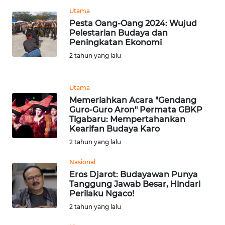
LANGKAT
Utama
Pesta Oang-Oang 2024: Wujud
WN
Pelestarian Budaya dan
TAPANULI
Peningkatan Ekonomi
SELATAN
2 tahun yang lalu
WN
TANJUNG
Utama
LESUNG
Memeriahkan Acara "Gendang
Guro-Guro Aron" Permata GBKP
Tigabaru: Mempertahankan
WN
Kearifan Budaya Karo
KARO
2 tahun yang lalu
WN
Nasional
SIMALUNGUN
Eros Djarot: Budayawan Punya
Tanggung Jawab Besar, Hindari
Perilaku Ngaco!
WN
2 tahun yang lalu
LABUHANBATU