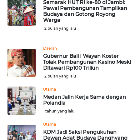
Semarak HUT RI ke-80 di Jambi:
Pawai Pembangunan Tampilkan
WN
Budaya dan Gotong Royong
BANTEN
Warga
12 bulan yang lalu
WN
NTT
Daerah
Gubernur Bali I Wayan Koster
WN
Tolak Pembangunan Kasino Meski
KEPRI
Ditawari Rp100 Triliun
12 bulan yang lalu
WN
PAPUA
Utama
Medan Jalin Kerja Sama dengan
Polandia
WN
PAPUA
1 tahun yang lalu
BARAT
Utama
KDM Jadi Saksi Pengukuhan
WN
Dewan Adat Budaya Danghyang