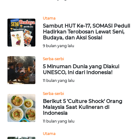
REDAKSI
Utama
KARIR
Sambut HUT Ke-17, SOMASI Peduli
Hadirkan Terobosan Lewat Seni,
Budaya, dan Aksi Sosial
DISCLAIMER
9 bulan yang lalu
Wahana
Serba-serbi
News
Regional
5 Minuman Dunia yang Diakui
UNESCO, Ini dari Indonesia!
11 bulan yang lalu
WN
SUMUT
Serba-serbi
Berikut 5 'Culture Shock' Orang
WN
Malaysia Saat Kulineran di
JAKARTA
Indonesia
11 bulan yang lalu
WN
Utama
JABAR