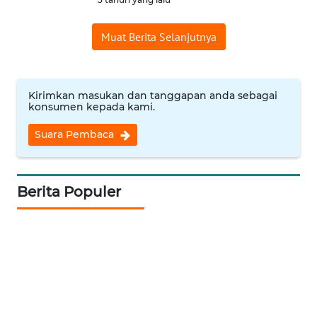
WN
Muat Berita Selanjutnya
INDRAMAYU
WN
KUNINGAN
Kirimkan masukan dan tanggapan anda sebagai
konsumen kepada kami.
WN
Suara Pembaca
MAJALENGKA
WN
Berita Populer
SUBANG
WN
SUKABUMI
WN
PURWAKARTA