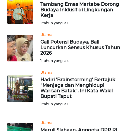
Tambang Emas Martabe Dorong
Budaya Inklusif di Lingkungan
WN
Kerja
NUSANTARA
1 tahun yang lalu
Utama
WN
JOGJA
Gali Potensi Budaya, Bali
Luncurkan Sensus Khusus Tahun
2026
WN
1 tahun yang lalu
JATIM
Utama
WN
Hadiri ’Brainstorming’ Bertajuk
BALI
“Menjaga dan Menghidupi
Warisan Batak”, Ini Kata Wakil
Bupati Taput
WN
1 tahun yang lalu
KALBAR
WN
Utama
KALTENG
Maruli Siahaan, Anggota DPR RI