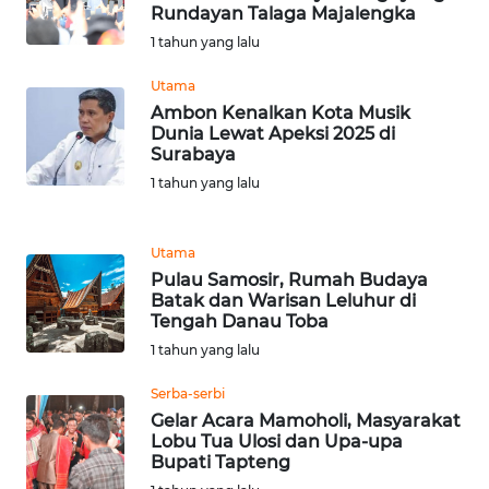
RIAU
Rundayan Talaga Majalengka
1 tahun yang lalu
WN
SERAMBI
Utama
Ambon Kenalkan Kota Musik
Dunia Lewat Apeksi 2025 di
WN
Surabaya
JAMBI
1 tahun yang lalu
WN
SULTRA
Utama
Pulau Samosir, Rumah Budaya
Batak dan Warisan Leluhur di
WN
Tengah Danau Toba
NTB
1 tahun yang lalu
WN
Serba-serbi
SULTENG
Gelar Acara Mamoholi, Masyarakat
Lobu Tua Ulosi dan Upa-upa
Bupati Tapteng
WN
SULBAR