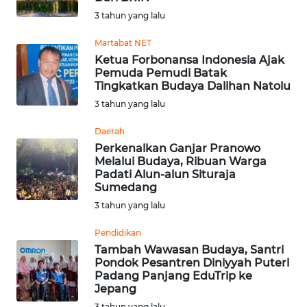
WN
3 tahun yang lalu
SUMEDANG
Martabat NET
Ketua Forbonansa Indonesia Ajak
WN
Pemuda Pemudi Batak
CIANJUR
Tingkatkan Budaya Dalihan Natolu
3 tahun yang lalu
WN
KEPULAUAN
Daerah
SERIBU
Perkenalkan Ganjar Pranowo
Melalui Budaya, Ribuan Warga
Padati Alun-alun Situraja
WN
Sumedang
TANGERANG
3 tahun yang lalu
WN
Pendidikan
BINJAI
Tambah Wawasan Budaya, Santri
Pondok Pesantren Diniyyah Puteri
Padang Panjang EduTrip ke
WN
Jepang
CIREBON
3 tahun yang lalu