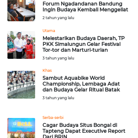
BEKASI
Forum Ngadandanan Bandung
Ingin Budaya Kembali Menggeliat
WN
2 tahun yang lalu
BOGOR
Utama
Melestarikan Budaya Daerah, TP
WN
PKK Simalungun Gelar Festival
DEPOK
Tor-tor dan Marturi-turian
3 tahun yang lalu
WN
TAPANULI
Khas
UTARA
Sambut Aquabike World
Championship, Lembaga Adat
dan Budaya Gelar Ritual Batak
WN
3 tahun yang lalu
SAMOSIR
WN
Serba-serbi
PADANG
Cagar Budaya Situs Bongal di
LAWAS
Tapteng Dapat Executive Report
Dari BRIN