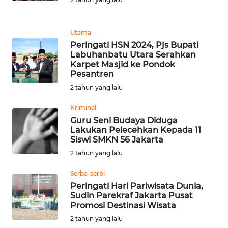
WN
MALUKU
Utama
Peringati HSN 2024, Pjs Bupati
Labuhanbatu Utara Serahkan
WN
Karpet Masjid ke Pondok
MALUT
Pesantren
2 tahun yang lalu
WN
DAIRI
Kriminal
Guru Seni Budaya Diduga
Lakukan Pelecehkan Kepada 11
WN
Siswi SMKN 56 Jakarta
DANAU
2 tahun yang lalu
TOBA
Serba-serbi
WN
Peringati Hari Pariwisata Dunia,
NIAS
Sudin Parekraf Jakarta Pusat
Promosi Destinasi Wisata
WN
2 tahun yang lalu