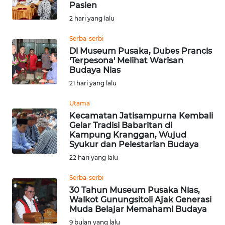
Pasien
Informasi
2 hari yang lalu
INDEKS
Serba-serbi
BERITA
Di Museum Pusaka, Dubes Prancis
'Terpesona' Melihat Warisan
Budaya Nias
KONTAK
21 hari yang lalu
KAMI
Utama
INFO
Kecamatan Jatisampurna Kembali
IKLAN
Gelar Tradisi Babaritan di
Kampung Kranggan, Wujud
Syukur dan Pelestarian Budaya
TENTANG
22 hari yang lalu
KAMI
Serba-serbi
PEDOMAN
30 Tahun Museum Pusaka Nias,
MEDIA
Walkot Gunungsitoli Ajak Generasi
SIBER
Muda Belajar Memahami Budaya
9 bulan yang lalu