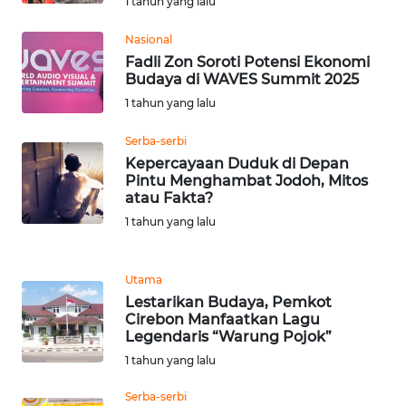
1 tahun yang lalu
Nasional
WN
Fadli Zon Soroti Potensi Ekonomi
BABEL
Budaya di WAVES Summit 2025
1 tahun yang lalu
WN
SUMBAR
Serba-serbi
Kepercayaan Duduk di Depan
Pintu Menghambat Jodoh, Mitos
WN
atau Fakta?
SUMSEL
1 tahun yang lalu
WN
BENGKULU
Utama
Lestarikan Budaya, Pemkot
WN
Cirebon Manfaatkan Lagu
LAMPUNG
Legendaris “Warung Pojok”
1 tahun yang lalu
WN
Serba-serbi
JATENG