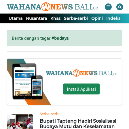
Utama
Nusantara
Khas
Serba-serbi
Opini
Indeks
WAHANA
Tutup
TV
Berita dengan tagar
#budaya
UTAMA
NUSANTARA
KHAS
Install Aplikasi
SERBA-
SERBI
Serba-serbi
Bupati Tapteng Hadiri Sosialisasi
OPINI
Budaya Mutu dan Keselamatan