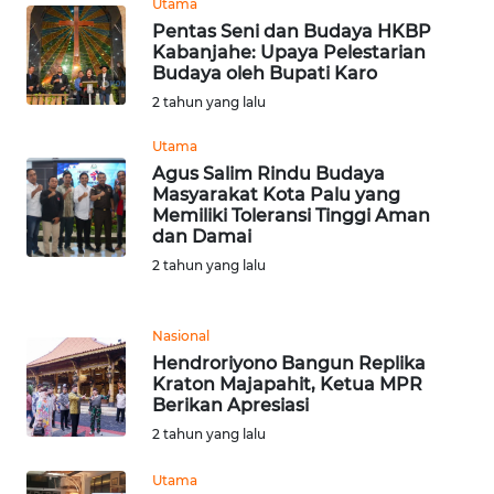
Utama
WN
Pentas Seni dan Budaya HKBP
TAPANULI
Kabanjahe: Upaya Pelestarian
TENGAH
Budaya oleh Bupati Karo
2 tahun yang lalu
WN DELI
Utama
SERDANG
Agus Salim Rindu Budaya
Masyarakat Kota Palu yang
WN
Memiliki Toleransi Tinggi Aman
TEBING
dan Damai
TINGGI
2 tahun yang lalu
WN
PAKPAK
Nasional
Hendroriyono Bangun Replika
Kraton Majapahit, Ketua MPR
WN
Berikan Apresiasi
KARAWANG
2 tahun yang lalu
WN
Utama