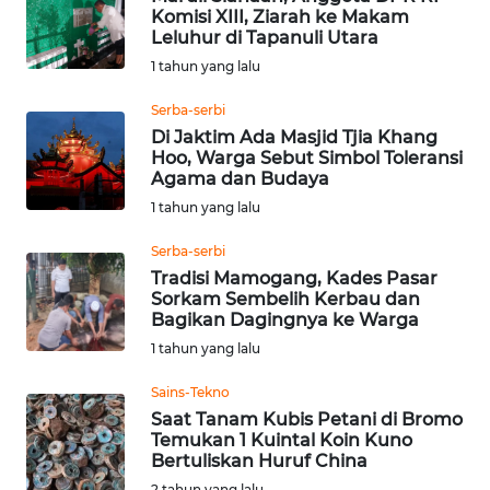
Komisi XIII, Ziarah ke Makam
Leluhur di Tapanuli Utara
WN
1 tahun yang lalu
KALTARA
Serba-serbi
WN
Di Jaktim Ada Masjid Tjia Khang
KALSEL
Hoo, Warga Sebut Simbol Toleransi
Agama dan Budaya
1 tahun yang lalu
WN
KALTIM
Serba-serbi
Tradisi Mamogang, Kades Pasar
WN
Sorkam Sembelih Kerbau dan
SULSEL
Bagikan Dagingnya ke Warga
1 tahun yang lalu
WN
Sains-Tekno
GORONTALO
Saat Tanam Kubis Petani di Bromo
Temukan 1 Kuintal Koin Kuno
WN
Bertuliskan Huruf China
SULUT
2 tahun yang lalu