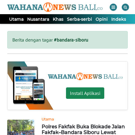
Utama
Nusantara
Khas
Serba-serbi
Opini
Indeks
WAHANA
Tutup
TV
Berita dengan tagar
#bandara-siboru
UTAMA
NUSANTARA
KHAS
Install Aplikasi
SERBA-
SERBI
Utama
Polres Fakfak Buka Blokade Jalan
OPINI
Fakfak–Bandara Siboru Lewat