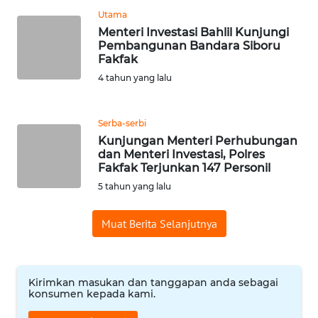
Utama
WN
Menteri Investasi Bahlil Kunjungi
BANTEN
Pembangunan Bandara Siboru
Fakfak
4 tahun yang lalu
WN
NTT
Serba-serbi
WN
Kunjungan Menteri Perhubungan
KEPRI
dan Menteri Investasi, Polres
Fakfak Terjunkan 147 Personil
WN
5 tahun yang lalu
PAPUA
Muat Berita Selanjutnya
WN
PAPUA
BARAT
Kirimkan masukan dan tanggapan anda sebagai
konsumen kepada kami.
WN