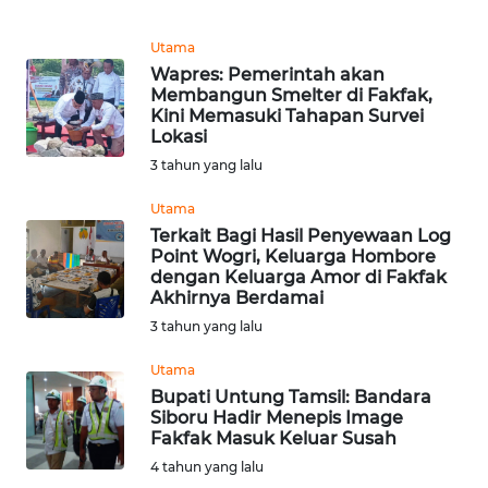
REDAKSI
Utama
Wapres: Pemerintah akan
KARIR
Membangun Smelter di Fakfak,
Kini Memasuki Tahapan Survei
DISCLAIMER
Lokasi
3 tahun yang lalu
Wahana
News
Utama
Regional
Terkait Bagi Hasil Penyewaan Log
Point Wogri, Keluarga Hombore
dengan Keluarga Amor di Fakfak
WN
Akhirnya Berdamai
SUMUT
3 tahun yang lalu
WN
Utama
JAKARTA
Bupati Untung Tamsil: Bandara
Siboru Hadir Menepis Image
Fakfak Masuk Keluar Susah
WN
4 tahun yang lalu
JABAR