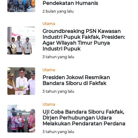
Pendekatan Humanis
Informasi
2 bulan yang lalu
INDEKS
Utama
BERITA
Groundbreaking PSN Kawasan
Industri Pupuk Fakfak, Presiden:
Agar Wilayah Timur Punya
KONTAK
Industri Pupuk
KAMI
3 tahun yang lalu
INFO
Utama
IKLAN
Presiden Jokowi Resmikan
Bandara Siboru di Fakfak
TENTANG
3 tahun yang lalu
KAMI
Utama
Uji Coba Bandara Siboru Fakfak,
PEDOMAN
Dirjen Perhubungan Udara
MEDIA
Melakukan Pendaratan Perdana
SIBER
3 tahun yang lalu