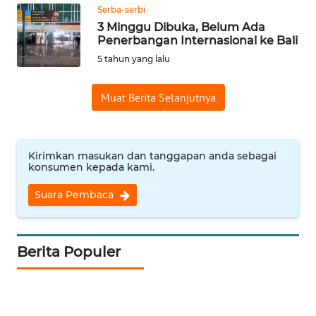
Serba-serbi
3 Minggu Dibuka, Belum Ada
WN
Penerbangan Internasional ke Bali
BABEL
5 tahun yang lalu
WN
Muat Berita Selanjutnya
SUMBAR
WN
SUMSEL
Kirimkan masukan dan tanggapan anda sebagai
konsumen kepada kami.
WN
Suara Pembaca
BENGKULU
WN
Berita Populer
LAMPUNG
WN
JATENG