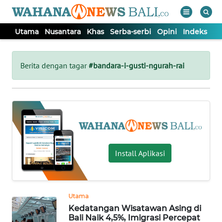
Utama
Nusantara
Khas
Serba-serbi
Opini
Indeks
WAHANA
Tutup
TV
Berita dengan tagar
#bandara-i-gusti-ngurah-rai
UTAMA
NUSANTARA
KHAS
Install Aplikasi
SERBA-
SERBI
Utama
Kedatangan Wisatawan Asing di
OPINI
Bali Naik 4,5%, Imigrasi Percepat