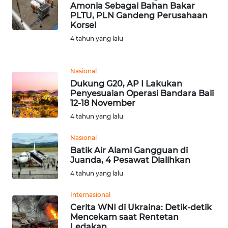
Amonia Sebagai Bahan Bakar
PLTU, PLN Gandeng Perusahaan
WN
Korsel
BANTEN
4 tahun yang lalu
WN
NTT
Nasional
Dukung G20, AP I Lakukan
Penyesuaian Operasi Bandara Bali
WN
12-18 November
KEPRI
4 tahun yang lalu
WN
Nasional
PAPUA
Batik Air Alami Gangguan di
Juanda, 4 Pesawat Dialihkan
WN
4 tahun yang lalu
PAPUA
BARAT
Internasional
Cerita WNI di Ukraina: Detik-detik
Mencekam saat Rentetan
WN
Ledakan