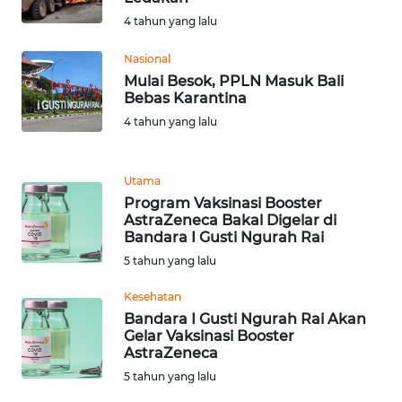
RIAU
4 tahun yang lalu
WN
Nasional
SERAMBI
Mulai Besok, PPLN Masuk Bali
Bebas Karantina
WN
4 tahun yang lalu
JAMBI
Utama
WN
SULTRA
Program Vaksinasi Booster
AstraZeneca Bakal Digelar di
Bandara I Gusti Ngurah Rai
WN
5 tahun yang lalu
NTB
Kesehatan
WN
Bandara I Gusti Ngurah Rai Akan
SULTENG
Gelar Vaksinasi Booster
AstraZeneca
5 tahun yang lalu
WN
SULBAR