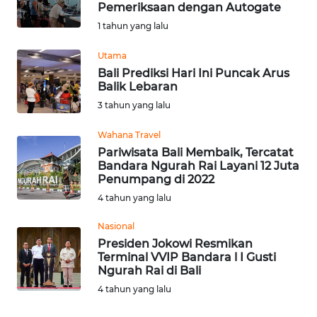
Pemeriksaan dengan Autogate
Informasi
1 tahun yang lalu
INDEKS
Utama
BERITA
Bali Prediksi Hari Ini Puncak Arus
Balik Lebaran
KONTAK
3 tahun yang lalu
KAMI
Wahana Travel
Pariwisata Bali Membaik, Tercatat
INFO
Bandara Ngurah Rai Layani 12 Juta
IKLAN
Penumpang di 2022
4 tahun yang lalu
TENTANG
KAMI
Nasional
Presiden Jokowi Resmikan
Terminal VVIP Bandara l I Gusti
PEDOMAN
Ngurah Rai di Bali
MEDIA
4 tahun yang lalu
SIBER