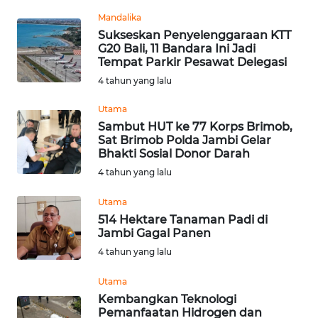
REDAKSI
Mandalika
Sukseskan Penyelenggaraan KTT
G20 Bali, 11 Bandara Ini Jadi
KARIR
Tempat Parkir Pesawat Delegasi
4 tahun yang lalu
DISCLAIMER
Utama
Wahana
Sambut HUT ke 77 Korps Brimob,
News
Sat Brimob Polda Jambi Gelar
Regional
Bhakti Sosial Donor Darah
4 tahun yang lalu
WN
SUMUT
Utama
514 Hektare Tanaman Padi di
Jambi Gagal Panen
WN
4 tahun yang lalu
JAKARTA
Utama
WN
Kembangkan Teknologi
JABAR
Pemanfaatan Hidrogen dan