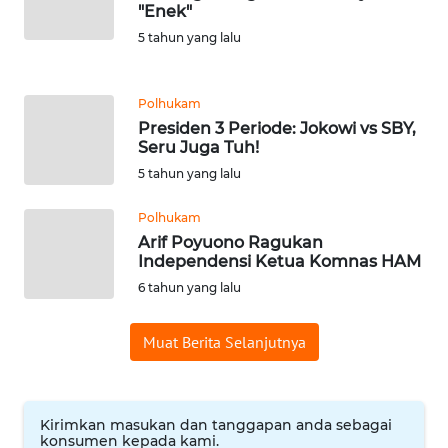
"Enek"
WN
5 tahun yang lalu
BANTEN
Polhukam
WN
Presiden 3 Periode: Jokowi vs SBY,
NTT
Seru Juga Tuh!
5 tahun yang lalu
WN
KEPRI
Polhukam
Arif Poyuono Ragukan
WN
Independensi Ketua Komnas HAM
PAPUA
6 tahun yang lalu
WN
Muat Berita Selanjutnya
PAPUA
BARAT
Kirimkan masukan dan tanggapan anda sebagai
WN
konsumen kepada kami.