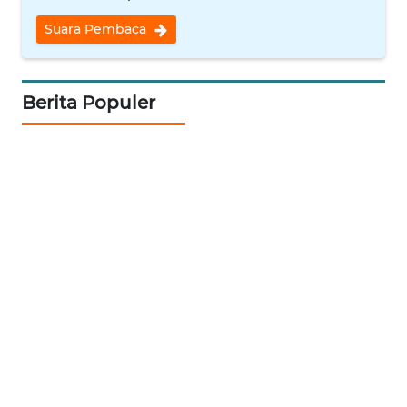
RIAU
Suara Pembaca
WN
SERAMBI
Berita Populer
WN
JAMBI
WN
SULTRA
WN
NTB
WN
SULTENG
WN
SULBAR