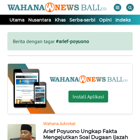
Utama
Nusantara
Khas
Serba-serbi
Opini
Indeks
WAHANA
Tutup
TV
Berita dengan tagar
#arief-poyuono
UTAMA
NUSANTARA
KHAS
Install Aplikasi
SERBA-
SERBI
Wahana Advokat
Arief Poyuono Ungkap Fakta
OPINI
Mengejutkan Soal Dugaan Ijazah