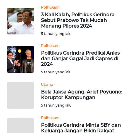
REDAKSI
Polhukam
3 Kali Kalah, Politikus Gerindra
Sebut Prabowo Tak Mudah
KARIR
Menang Pilpres 2024
5 tahun yang lalu
DISCLAIMER
Polhukam
Wahana
Politikus Gerindra Prediksi Anies
News
dan Ganjar Gagal Jadi Capres di
Regional
2024
5 tahun yang lalu
WN
SUMUT
Utama
Bela Jaksa Agung, Arief Poyuono:
Koruptor Kampungan
WN
5 tahun yang lalu
JAKARTA
Polhukam
WN
Politikus Gerindra Minta SBY dan
JABAR
Keluarga Jangan Bikin Rakyat