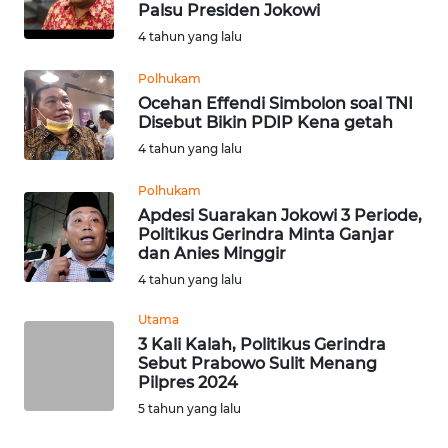
Palsu Presiden Jokowi
Informasi
4 tahun yang lalu
INDEKS
Polhukam
BERITA
Ocehan Effendi Simbolon soal TNI
Disebut Bikin PDIP Kena getah
KONTAK
4 tahun yang lalu
KAMI
Polhukam
Apdesi Suarakan Jokowi 3 Periode,
INFO
Politikus Gerindra Minta Ganjar
IKLAN
dan Anies Minggir
4 tahun yang lalu
TENTANG
KAMI
Utama
3 Kali Kalah, Politikus Gerindra
Sebut Prabowo Sulit Menang
PEDOMAN
Pilpres 2024
MEDIA
5 tahun yang lalu
SIBER