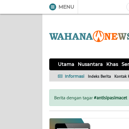
MENU
WAHANA
Tutup
TV
UTAMA
NUSANTARA
Utama
Nusantara
Khas
Ser
KHAS
Informasi
Indeks Berita
Kontak 
SERBA-
SERBI
Berita dengan tagar
#antisipasimacet
OPINI
Informasi