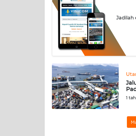
INDEKS
Jadilah
BERITA
KONTAK
KAMI
INFO
IKLAN
Ut
TENTANG
Jal
KAMI
Pad
1 ta
PEDOMAN
MEDIA
SIBER
Mu
REDAKSI