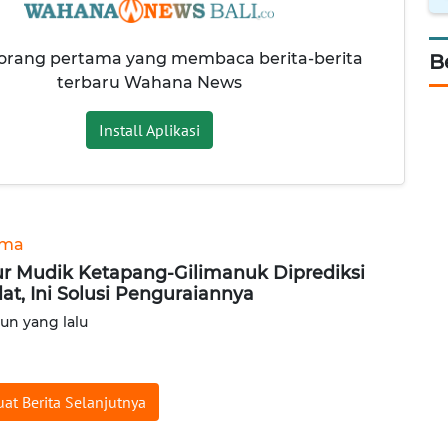
 orang pertama yang membaca berita-berita
B
terbaru Wahana News
Install Aplikasi
ama
ur Mudik Ketapang-Gilimanuk Diprediksi
at, Ini Solusi Penguraiannya
hun yang lalu
at Berita Selanjutnya