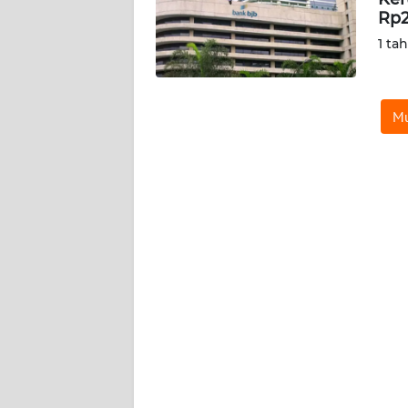
Rp2
KARIR
1 ta
DISCLAIMER
Mu
Wahana
News
Regional
WN
SUMUT
WN
JAKARTA
WN
JABAR