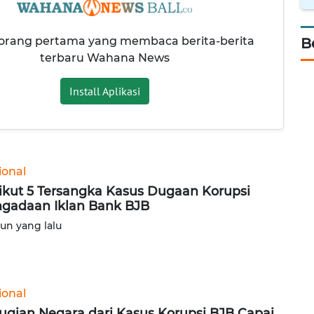
 orang pertama yang membaca berita-berita
B
terbaru Wahana News
Install Aplikasi
ional
ikut 5 Tersangka Kasus Dugaan Korupsi
gadaan Iklan Bank BJB
hun yang lalu
ional
ugian Negara dari Kasus Korupsi BJB Capai