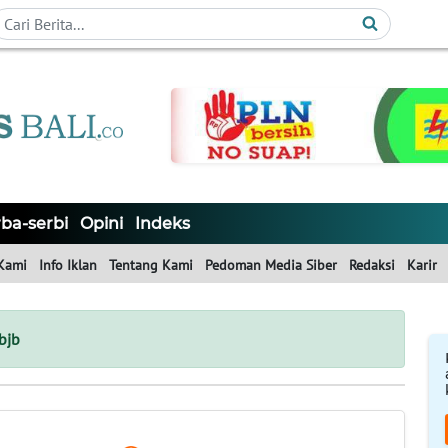
ba-serbi
Opini
Indeks
Kami
Info Iklan
Tentang Kami
Pedoman Media Siber
Redaksi
Karir
bjb