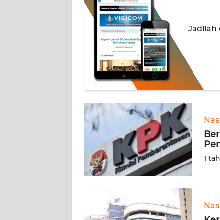
INDEKS
Jadilah
BERITA
KONTAK
KAMI
INFO
IKLAN
Nas
TENTANG
Ber
KAMI
Pen
1 ta
PEDOMAN
MEDIA
SIBER
Nas
REDAKSI
Ker