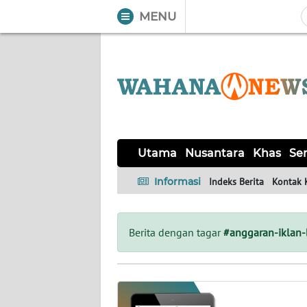
MENU
WAHANA
Tutup
TV
UTAMA
NUSANTARA
Utama
Nusantara
Khas
Ser
KHAS
Informasi
Indeks Berita
Kontak 
SERBA-
SERBI
Berita dengan tagar
#anggaran-iklan-
OPINI
Informasi