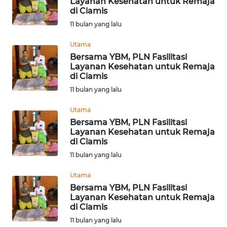
Layanan Kesehatan untuk Remaja
BEKASI
di Ciamis
11 bulan yang lalu
WN
BOGOR
Utama
Bersama YBM, PLN Fasilitasi
Layanan Kesehatan untuk Remaja
WN
di Ciamis
DEPOK
11 bulan yang lalu
WN
Utama
TAPANULI
Bersama YBM, PLN Fasilitasi
UTARA
Layanan Kesehatan untuk Remaja
di Ciamis
WN
11 bulan yang lalu
SAMOSIR
Utama
Bersama YBM, PLN Fasilitasi
WN
Layanan Kesehatan untuk Remaja
PADANG
di Ciamis
LAWAS
11 bulan yang lalu