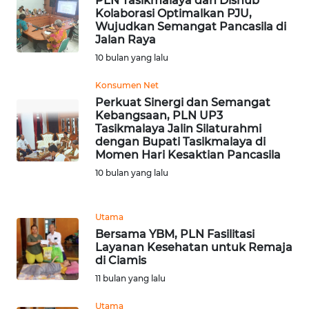
PLN Tasikmalaya dan Dishub
LANGKAT
Kolaborasi Optimalkan PJU,
Wujudkan Semangat Pancasila di
WN
Jalan Raya
TAPANULI
10 bulan yang lalu
SELATAN
Konsumen Net
Perkuat Sinergi dan Semangat
WN
Kebangsaan, PLN UP3
TANJUNG
Tasikmalaya Jalin Silaturahmi
LESUNG
dengan Bupati Tasikmalaya di
Momen Hari Kesaktian Pancasila
WN
10 bulan yang lalu
KARO
Utama
WN
Bersama YBM, PLN Fasilitasi
SIMALUNGUN
Layanan Kesehatan untuk Remaja
di Ciamis
WN
11 bulan yang lalu
LABUHANBATU
Utama