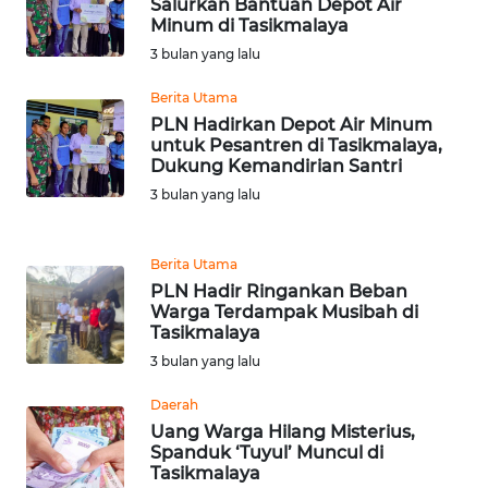
RIAU
Salurkan Bantuan Depot Air
Minum di Tasikmalaya
3 bulan yang lalu
WN
SERAMBI
Berita Utama
PLN Hadirkan Depot Air Minum
WN
untuk Pesantren di Tasikmalaya,
JAMBI
Dukung Kemandirian Santri
3 bulan yang lalu
WN
SULTRA
Berita Utama
PLN Hadir Ringankan Beban
WN
Warga Terdampak Musibah di
NTB
Tasikmalaya
3 bulan yang lalu
WN
SULTENG
Daerah
Uang Warga Hilang Misterius,
Spanduk ‘Tuyul’ Muncul di
WN
Tasikmalaya
SULBAR