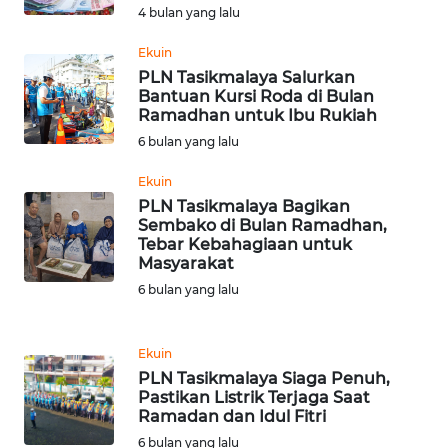
4 bulan yang lalu
WN
Ekuin
BABEL
PLN Tasikmalaya Salurkan
Bantuan Kursi Roda di Bulan
Ramadhan untuk Ibu Rukiah
WN
6 bulan yang lalu
SUMBAR
Ekuin
WN
PLN Tasikmalaya Bagikan
SUMSEL
Sembako di Bulan Ramadhan,
Tebar Kebahagiaan untuk
Masyarakat
WN
6 bulan yang lalu
BENGKULU
WN
Ekuin
LAMPUNG
PLN Tasikmalaya Siaga Penuh,
Pastikan Listrik Terjaga Saat
Ramadan dan Idul Fitri
WN
JATENG
6 bulan yang lalu