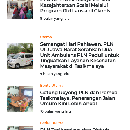
Kesejahteraan Sosial Melalui
Program Gizi Lansia di Ciamis
WN
MALUKU
8 bulan yang lalu
WN
Utama
MALUT
Semangat Hari Pahlawan, PLN
UID Jawa Barat Serahkan Dua
WN
Unit Ambulans PLN Peduli untuk
DAIRI
Tingkatkan Layanan Kesehatan
Masyarakat di Tasikmalaya
9 bulan yang lalu
WN
DANAU
Berita Utama
TOBA
Gotong Royong PLN dan Pemda
Tasikmalaya, Penerangan Jalan
WN
Umum Kini Lebih Andal
NIAS
10 bulan yang lalu
Berita Utama
WN