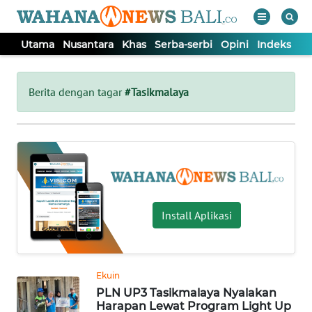
Utama
Nusantara
Khas
Serba-serbi
Opini
Indeks
WAHANA
Tutup
TV
Berita dengan tagar
#Tasikmalaya
UTAMA
NUSANTARA
KHAS
Install Aplikasi
SERBA-
SERBI
Ekuin
PLN UP3 Tasikmalaya Nyalakan
OPINI
Harapan Lewat Program Light Up