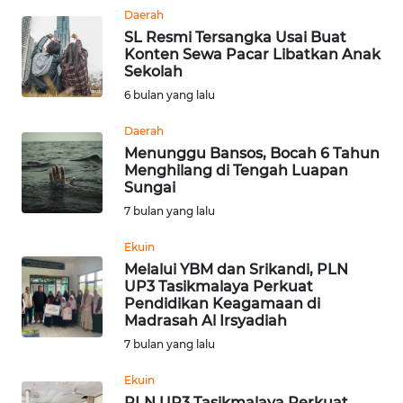
Daerah
SL Resmi Tersangka Usai Buat
WN
Konten Sewa Pacar Libatkan Anak
KALTARA
Sekolah
6 bulan yang lalu
WN
KALSEL
Daerah
Menunggu Bansos, Bocah 6 Tahun
Menghilang di Tengah Luapan
WN
Sungai
KALTIM
7 bulan yang lalu
WN
Ekuin
SULSEL
Melalui YBM dan Srikandi, PLN
UP3 Tasikmalaya Perkuat
Pendidikan Keagamaan di
WN
Madrasah Al Irsyadiah
GORONTALO
7 bulan yang lalu
WN
Ekuin
SULUT
PLN UP3 Tasikmalaya Perkuat