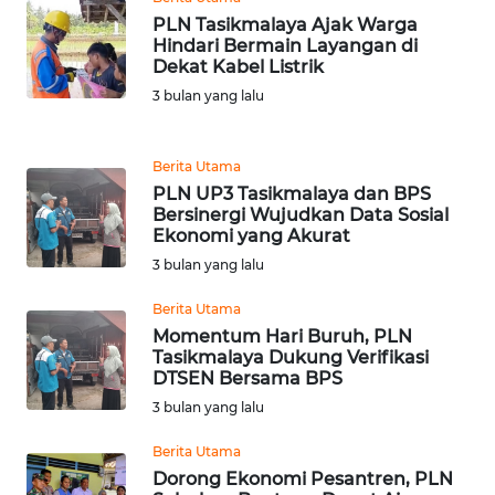
PLN Tasikmalaya Ajak Warga
WN
Hindari Bermain Layangan di
BANTEN
Dekat Kabel Listrik
3 bulan yang lalu
WN
NTT
Berita Utama
PLN UP3 Tasikmalaya dan BPS
WN
Bersinergi Wujudkan Data Sosial
KEPRI
Ekonomi yang Akurat
3 bulan yang lalu
WN
Berita Utama
PAPUA
Momentum Hari Buruh, PLN
Tasikmalaya Dukung Verifikasi
WN
DTSEN Bersama BPS
PAPUA
3 bulan yang lalu
BARAT
Berita Utama
WN
Dorong Ekonomi Pesantren, PLN