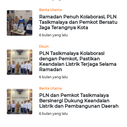
Berita Utama
WN
Ramadan Penuh Kolaborasi, PLN
NUSANTARA
Tasikmalaya dan Pemkot Bersatu
Jaga Terangnya Kota
WN
6 bulan yang lalu
JOGJA
Ekuin
PLN Tasikmalaya Kolaborasi
WN
dengan Pemkot, Pastikan
JATIM
Keandalan Listrik Terjaga Selama
Ramadan
WN
6 bulan yang lalu
BALI
Berita Utama
PLN dan Pemkot Tasikmalaya
WN
Bersinergi Dukung Keandalan
KALBAR
Listrik dan Pembangunan Daerah
6 bulan yang lalu
WN
KALTENG