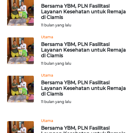
Bersama YBM, PLN Fasilitasi
WN
Layanan Kesehatan untuk Remaja
TAPANULI
di Ciamis
TENGAH
11 bulan yang lalu
WN DELI
Utama
SERDANG
Bersama YBM, PLN Fasilitasi
Layanan Kesehatan untuk Remaja
di Ciamis
WN
TEBING
11 bulan yang lalu
TINGGI
Utama
Bersama YBM, PLN Fasilitasi
WN
Layanan Kesehatan untuk Remaja
PAKPAK
di Ciamis
11 bulan yang lalu
WN
KARAWANG
Utama
Bersama YBM, PLN Fasilitasi
WN