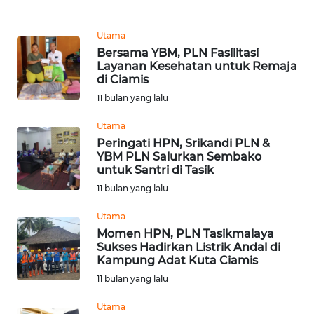
WN
SUMEDANG
Utama
Bersama YBM, PLN Fasilitasi
Layanan Kesehatan untuk Remaja
WN
di Ciamis
CIANJUR
11 bulan yang lalu
WN
Utama
KEPULAUAN
Peringati HPN, Srikandi PLN &
SERIBU
YBM PLN Salurkan Sembako
untuk Santri di Tasik
WN
11 bulan yang lalu
TANGERANG
Utama
Momen HPN, PLN Tasikmalaya
WN
Sukses Hadirkan Listrik Andal di
BINJAI
Kampung Adat Kuta Ciamis
11 bulan yang lalu
WN
CIREBON
Utama