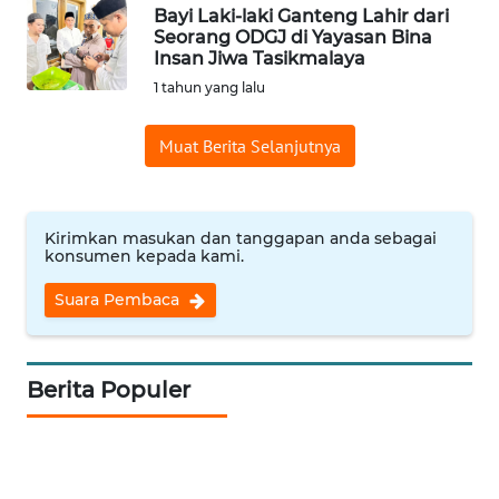
Bayi Laki-laki Ganteng Lahir dari
Seorang ODGJ di Yayasan Bina
WN
Insan Jiwa Tasikmalaya
INDRAMAYU
1 tahun yang lalu
WN
Muat Berita Selanjutnya
KUNINGAN
WN
MAJALENGKA
Kirimkan masukan dan tanggapan anda sebagai
konsumen kepada kami.
WN
Suara Pembaca
SUBANG
WN
Berita Populer
SUKABUMI
WN
PURWAKARTA