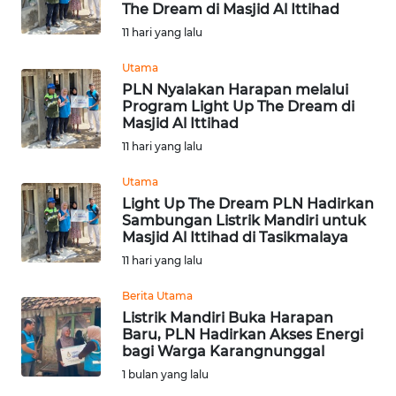
The Dream di Masjid Al Ittihad
Informasi
11 hari yang lalu
INDEKS
Utama
BERITA
PLN Nyalakan Harapan melalui
Program Light Up The Dream di
Masjid Al Ittihad
KONTAK
11 hari yang lalu
KAMI
Utama
INFO
Light Up The Dream PLN Hadirkan
IKLAN
Sambungan Listrik Mandiri untuk
Masjid Al Ittihad di Tasikmalaya
TENTANG
11 hari yang lalu
KAMI
Berita Utama
Listrik Mandiri Buka Harapan
PEDOMAN
Baru, PLN Hadirkan Akses Energi
MEDIA
bagi Warga Karangnunggal
SIBER
1 bulan yang lalu