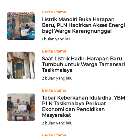
REDAKSI
Berita Utama
Listrik Mandiri Buka Harapan
KARIR
Baru, PLN Hadirkan Akses Energi
bagi Warga Karangnunggal
DISCLAIMER
1 bulan yang lalu
Berita Utama
Wahana
News
Saat Listrik Hadir, Harapan Baru
Regional
Tumbuh untuk Warga Tamansari
Tasikmalaya
2 bulan yang lalu
WN
SUMUT
Berita Utama
Tebar Keberkahan Iduladha, YBM
WN
PLN Tasikmalaya Perkuat
JAKARTA
Ekonomi dan Pendidikan
Masyarakat
2 bulan yang lalu
WN
JABAR
Berita Utama