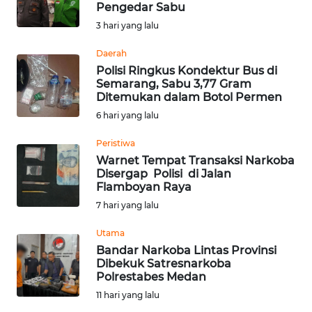
Pengedar Sabu
Informasi
3 hari yang lalu
INDEKS
Daerah
BERITA
Polisi Ringkus Kondektur Bus di
Semarang, Sabu 3,77 Gram
Ditemukan dalam Botol Permen
KONTAK
6 hari yang lalu
KAMI
Peristiwa
INFO
Warnet Tempat Transaksi Narkoba
IKLAN
Disergap Polisi di Jalan
Flamboyan Raya
TENTANG
7 hari yang lalu
KAMI
Utama
Bandar Narkoba Lintas Provinsi
PEDOMAN
Dibekuk Satresnarkoba
MEDIA
Polrestabes Medan
SIBER
11 hari yang lalu