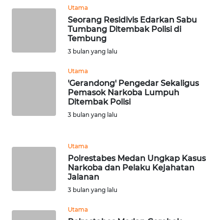
Utama
WN
Seorang Residivis Edarkan Sabu
TAPANULI
Tumbang Ditembak Polisi di
TENGAH
Tembung
3 bulan yang lalu
WN DELI
SERDANG
Utama
'Gerandong' Pengedar Sekaligus
Pemasok Narkoba Lumpuh
WN
Ditembak Polisi
TEBING
TINGGI
3 bulan yang lalu
WN
Utama
PAKPAK
Polrestabes Medan Ungkap Kasus
Narkoba dan Pelaku Kejahatan
WN
Jalanan
KARAWANG
3 bulan yang lalu
Utama
WN