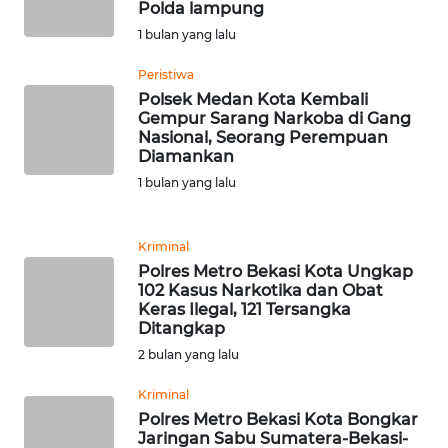
RIAU
Polda lampung
1 bulan yang lalu
WN
Peristiwa
SERAMBI
Polsek Medan Kota Kembali
Gempur Sarang Narkoba di Gang
WN
Nasional, Seorang Perempuan
JAMBI
Diamankan
1 bulan yang lalu
WN
SULTRA
Kriminal
Polres Metro Bekasi Kota Ungkap
WN
102 Kasus Narkotika dan Obat
NTB
Keras Ilegal, 121 Tersangka
Ditangkap
WN
2 bulan yang lalu
SULTENG
Kriminal
Polres Metro Bekasi Kota Bongkar
WN
Jaringan Sabu Sumatera-Bekasi-
SULBAR