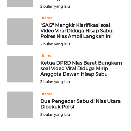
2 bulan yang lalu
WN
Utama
NUSANTARA
"SAG" Mangkir Klarifikasi soal
Video Viral Diduga Hisap Sabu,
WN
Polres Nias Ambil Langkah Ini
JOGJA
2 bulan yang lalu
Utama
WN
Ketua DPRD Nias Barat Bungkam
JATIM
soal Video Viral Diduga Mirip
Anggota Dewan Hisap Sabu
WN
3 bulan yang lalu
BALI
Utama
WN
Dua Pengedar Sabu di Nias Utara
KALBAR
Dibekuk Polisi
3 bulan yang lalu
WN
KALTENG