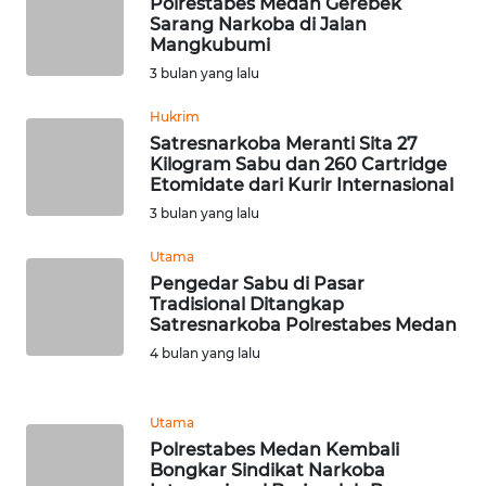
Polrestabes Medan Gerebek
BEKASI
Sarang Narkoba di Jalan
Mangkubumi
WN
3 bulan yang lalu
BOGOR
Hukrim
Satresnarkoba Meranti Sita 27
WN
Kilogram Sabu dan 260 Cartridge
DEPOK
Etomidate dari Kurir Internasional
3 bulan yang lalu
WN
TAPANULI
Utama
UTARA
Pengedar Sabu di Pasar
Tradisional Ditangkap
Satresnarkoba Polrestabes Medan
WN
SAMOSIR
4 bulan yang lalu
WN
Utama
PADANG
Polrestabes Medan Kembali
LAWAS
Bongkar Sindikat Narkoba