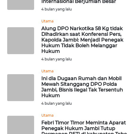
Internasional Berjumlah Besar
WN
4 bulan yang lalu
SUMEDANG
Utama
Alung DPO Narkotika 58 Kg tidak
WN
Dihadirkan saat Konferensi Pers,
CIANJUR
Kapolda Jambi: Menjadi Penegak
Hukum Tidak Boleh Melanggar
WN
Hukum
KEPULAUAN
4 bulan yang lalu
SERIBU
Utama
Ini dia Dugaan Rumah dan Mobil
WN
Mewah Sitanggang DPO Polda
TANGERANG
Jambi, Bisnis Ilegal Tak Tersentuh
Hukum
WN
4 bulan yang lalu
BINJAI
Utama
Febri Timor Timor Meminta Aparat
WN
Penegak Hukum Jambi Tutup
CIREBON