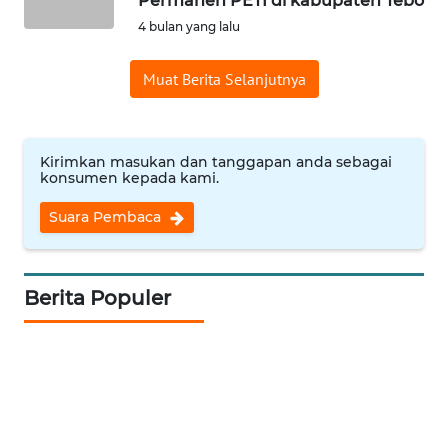
Permanen PETI di kabupaten Tebo
4 bulan yang lalu
WN
INDRAMAYU
Muat Berita Selanjutnya
WN
KUNINGAN
Kirimkan masukan dan tanggapan anda sebagai
konsumen kepada kami.
WN
MAJALENGKA
Suara Pembaca
WN
SUBANG
Berita Populer
WN
SUKABUMI
WN
PURWAKARTA