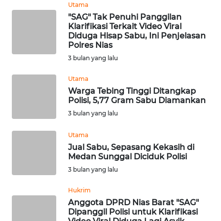
Utama
"SAG" Tak Penuhi Panggilan
WN
Klarifikasi Terkait Video Viral
KALTARA
Diduga Hisap Sabu, Ini Penjelasan
Polres Nias
WN
3 bulan yang lalu
KALSEL
Utama
Warga Tebing Tinggi Ditangkap
WN
Polisi, 5,77 Gram Sabu Diamankan
KALTIM
3 bulan yang lalu
WN
Utama
SULSEL
Jual Sabu, Sepasang Kekasih di
Medan Sunggal Diciduk Polisi
WN
3 bulan yang lalu
GORONTALO
Hukrim
Anggota DPRD Nias Barat "SAG"
WN
Dipanggil Polisi untuk Klarifikasi
SULUT