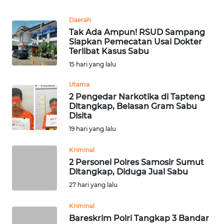
REDAKSI
Daerah
Tak Ada Ampun! RSUD Sampang
KARIR
Siapkan Pemecatan Usai Dokter
Terlibat Kasus Sabu
DISCLAIMER
15 hari yang lalu
Utama
Wahana
News
2 Pengedar Narkotika di Tapteng
Regional
Ditangkap, Belasan Gram Sabu
Disita
19 hari yang lalu
WN
SUMUT
Kriminal
2 Personel Polres Samosir Sumut
WN
Ditangkap, Diduga Jual Sabu
JAKARTA
27 hari yang lalu
WN
Kriminal
JABAR
Bareskrim Polri Tangkap 3 Bandar