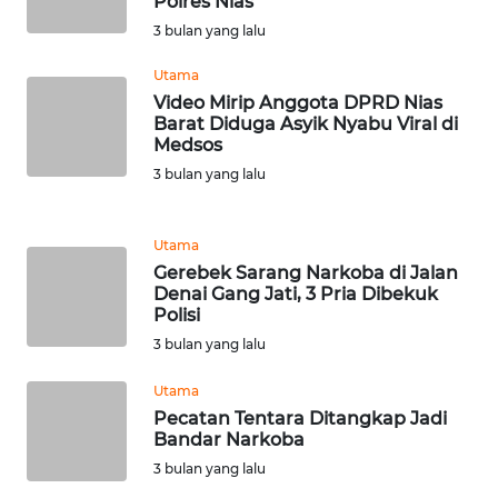
Polres Nias
LANGKAT
3 bulan yang lalu
WN
Utama
TAPANULI
Video Mirip Anggota DPRD Nias
SELATAN
Barat Diduga Asyik Nyabu Viral di
Medsos
WN
3 bulan yang lalu
TANJUNG
LESUNG
Utama
Gerebek Sarang Narkoba di Jalan
WN
Denai Gang Jati, 3 Pria Dibekuk
KARO
Polisi
3 bulan yang lalu
WN
SIMALUNGUN
Utama
Pecatan Tentara Ditangkap Jadi
WN
Bandar Narkoba
LABUHANBATU
3 bulan yang lalu