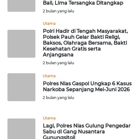
Bali, Lima Tersangka Ditangkap
2 bulan yang lalu
WN
BABEL
Utama
Polri Hadir di Tengah Masyarakat,
Polsek Pauh Gelar Bakti Religi,
WN
Baksos, Olahraga Bersama, Bakti
SUMBAR
Kesehatan Gratis serta
Anjangsana
WN
2 bulan yang lalu
SUMSEL
Utama
Polres Nias Gaspol Ungkap 6 Kasus
WN
Narkoba Sepanjang Mei-Juni 2026
BENGKULU
2 bulan yang lalu
WN
LAMPUNG
Utama
Lagi, Polres Nias Gulung Pengedar
WN
Sabu di Gang Nusantara
JATENG
Gunungsitoli