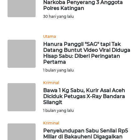
Narkoba Penyerang 3 Anggota
Polres Katingan
WN
30 hari yang lalu
BANTEN
WN
Utama
NTT
Hanura Panggil "SAG" tapi Tak
Datang Buntut Video Viral Diduga
Hisap Sabu: Diberi Peringatan
WN
Pertama
KEPRI
1 bulan yang lalu
WN
Kriminal
PAPUA
Bawa 1 Kg Sabu, Kurir Asal Aceh
Diciduk Petugas X-Ray Bandara
Silangit
WN
1 bulan yang lalu
PAPUA
BARAT
Kriminal
Penyelundupan Sabu Senilai Rp5
WN
Miliar di Bakauheni Digagalkan