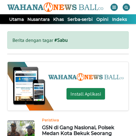
Utama
Nusantara
Khas
Serba-serbi
Opini
Indeks
WAHANA
Tutup
TV
Berita dengan tagar
#Sabu
UTAMA
NUSANTARA
KHAS
Install Aplikasi
SERBA-
SERBI
Peristiwa
GSN di Gang Nasional, Polsek
OPINI
Medan Kota Bekuk Seorang