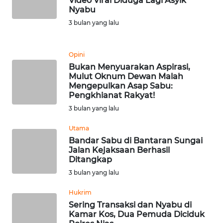
Video Viral Diduga Lagi Asyik
Nyabu
WN
3 bulan yang lalu
MALUKU
Opini
WN
Bukan Menyuarakan Aspirasi,
MALUT
Mulut Oknum Dewan Malah
Mengepulkan Asap Sabu:
WN
Pengkhianat Rakyat!
DAIRI
3 bulan yang lalu
Utama
WN
Bandar Sabu di Bantaran Sungai
DANAU
Jalan Kejaksaan Berhasil
TOBA
Ditangkap
3 bulan yang lalu
WN
NIAS
Hukrim
Sering Transaksi dan Nyabu di
Kamar Kos, Dua Pemuda Diciduk
WN