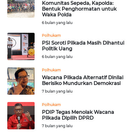
Komunitas Sepeda, Kapolda:
Informasi
Bentuk Penghormatan untuk
Waka Polda
INDEKS
6 bulan yang lalu
BERITA
Polhukam
PSI Soroti Pilkada Masih Dihantui
KONTAK
Politik Uang
KAMI
6 bulan yang lalu
INFO
Polhukam
IKLAN
Wacana Pilkada Alternatif Dinilai
Berisiko Mundurkan Demokrasi
TENTANG
7 bulan yang lalu
KAMI
Polhukam
PDIP Tegas Menolak Wacana
PEDOMAN
Pilkada Dipilih DPRD
MEDIA
SIBER
7 bulan yang lalu