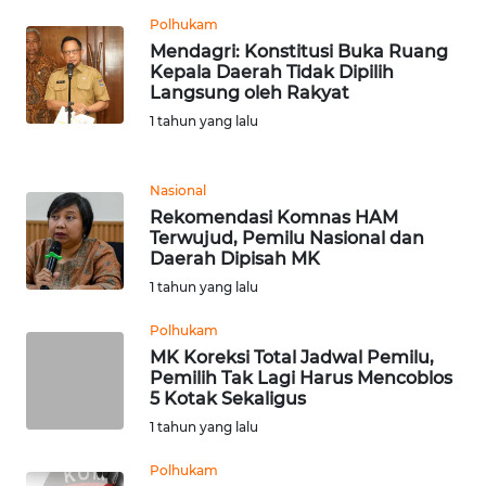
RIAU
Polhukam
Mendagri: Konstitusi Buka Ruang
WN
Kepala Daerah Tidak Dipilih
SERAMBI
Langsung oleh Rakyat
1 tahun yang lalu
WN
JAMBI
Nasional
Rekomendasi Komnas HAM
WN
Terwujud, Pemilu Nasional dan
SULTRA
Daerah Dipisah MK
1 tahun yang lalu
WN
NTB
Polhukam
MK Koreksi Total Jadwal Pemilu,
Pemilih Tak Lagi Harus Mencoblos
WN
5 Kotak Sekaligus
SULTENG
1 tahun yang lalu
WN
Polhukam
SULBAR