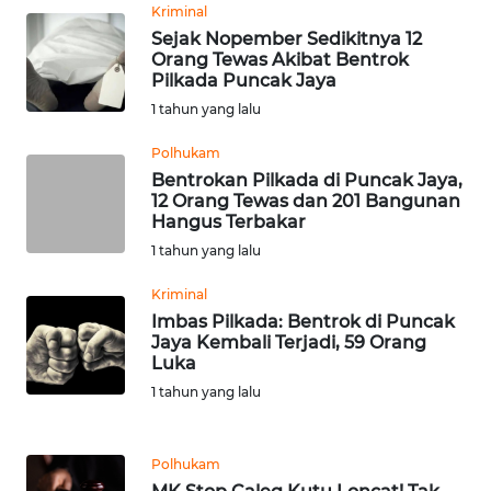
Kriminal
Sejak Nopember Sedikitnya 12
WN
Orang Tewas Akibat Bentrok
KALTARA
Pilkada Puncak Jaya
1 tahun yang lalu
WN
KALSEL
Polhukam
Bentrokan Pilkada di Puncak Jaya,
12 Orang Tewas dan 201 Bangunan
WN
Hangus Terbakar
KALTIM
1 tahun yang lalu
WN
Kriminal
SULSEL
Imbas Pilkada: Bentrok di Puncak
Jaya Kembali Terjadi, 59 Orang
Luka
WN
1 tahun yang lalu
GORONTALO
WN
Polhukam
SULUT