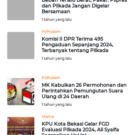
Beban Terlalu Berat, Pakar: Pilpres
BEKASI
dan Pilkada Jangan Digelar
Bersamaan
WN
1 tahun yang lalu
BOGOR
Polhukam
Komisi II DPR Terima 495
WN
Pengaduan Sepanjang 2024,
DEPOK
Terbanyak tentang Pilkada
1 tahun yang lalu
WN
TAPANULI
UTARA
Polhukam
MK Kabulkan 26 Permohonan dan
Perintahkan Pemungutan Suara
WN
Ulang di 24 Daerah
SAMOSIR
1 tahun yang lalu
WN
Utama
PADANG
KPU Kota Bekasi Gelar FGD
LAWAS
Evaluasi Pilkada 2024, Ali Syaifa