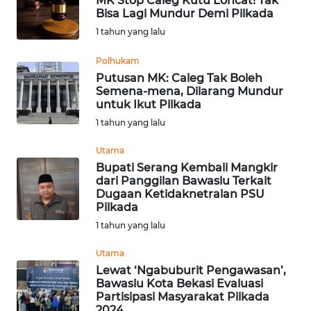
MK Stop Caleg Kutu Loncat! Tak
Bisa Lagi Mundur Demi Pilkada
WN
1 tahun yang lalu
MALUKU
Polhukam
Putusan MK: Caleg Tak Boleh
WN
Semena-mena, Dilarang Mundur
MALUT
untuk Ikut Pilkada
1 tahun yang lalu
WN
DAIRI
Utama
Bupati Serang Kembali Mangkir
dari Panggilan Bawaslu Terkait
WN
Dugaan Ketidaknetralan PSU
DANAU
Pilkada
TOBA
1 tahun yang lalu
WN
Utama
NIAS
Lewat ‘Ngabuburit Pengawasan’,
Bawaslu Kota Bekasi Evaluasi
Partisipasi Masyarakat Pilkada
WN
2024