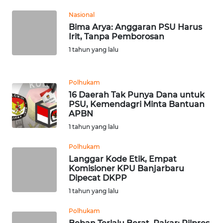
WN
Nasional
TAPANULI
Bima Arya: Anggaran PSU Harus
TENGAH
Irit, Tanpa Pemborosan
1 tahun yang lalu
WN DELI
SERDANG
Polhukam
WN
16 Daerah Tak Punya Dana untuk
PSU, Kemendagri Minta Bantuan
TEBING
APBN
TINGGI
1 tahun yang lalu
WN
Polhukam
PAKPAK
Langgar Kode Etik, Empat
Komisioner KPU Banjarbaru
Dipecat DKPP
WN
KARAWANG
1 tahun yang lalu
Polhukam
WN