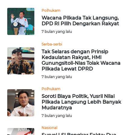
REDAKSI
Polhukam
Wacana Pilkada Tak Langsung,
KARIR
DPD RI Pilih Dengarkan Rakyat
7 bulan yang lalu
DISCLAIMER
Serba-serbi
Tak Selaras dengan Prinsip
Wahana
Kedaulatan Rakyat, HMI
News
Gunungsitoli-Nias Tolak Wacana
Regional
Pilkada Lewat DPRD
7 bulan yang lalu
WN
SUMUT
Polhukam
Soroti Biaya Politik, Yusril Nilai
Pilkada Langsung Lebih Banyak
WN
Mudaratnya
JAKARTA
7 bulan yang lalu
WN
Nasional
JABAR