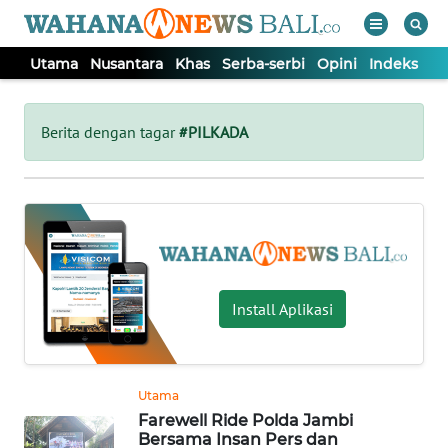
Utama
Nusantara
Khas
Serba-serbi
Opini
Indeks
WAHANA
Tutup
TV
Berita dengan tagar
#PILKADA
UTAMA
NUSANTARA
KHAS
Install Aplikasi
SERBA-
SERBI
Utama
Farewell Ride Polda Jambi
OPINI
Bersama Insan Pers dan