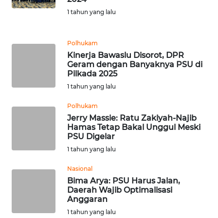
LANGKAT
1 tahun yang lalu
WN
TAPANULI
Polhukam
SELATAN
Kinerja Bawaslu Disorot, DPR
Geram dengan Banyaknya PSU di
Pilkada 2025
WN
TANJUNG
1 tahun yang lalu
LESUNG
Polhukam
Jerry Massie: Ratu Zakiyah-Najib
WN
Hamas Tetap Bakal Unggul Meski
KARO
PSU Digelar
1 tahun yang lalu
WN
SIMALUNGUN
Nasional
Bima Arya: PSU Harus Jalan,
Daerah Wajib Optimalisasi
WN
Anggaran
LABUHANBATU
1 tahun yang lalu