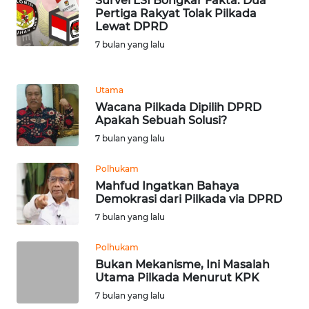
Survei LSI Bongkar Fakta: Dua
Pertiga Rakyat Tolak Pilkada
Lewat DPRD
WN
BANTEN
7 bulan yang lalu
WN
Utama
NTT
Wacana Pilkada Dipilih DPRD
Apakah Sebuah Solusi?
WN
7 bulan yang lalu
KEPRI
Polhukam
WN
Mahfud Ingatkan Bahaya
PAPUA
Demokrasi dari Pilkada via DPRD
7 bulan yang lalu
WN
PAPUA
Polhukam
BARAT
Bukan Mekanisme, Ini Masalah
Utama Pilkada Menurut KPK
WN
7 bulan yang lalu