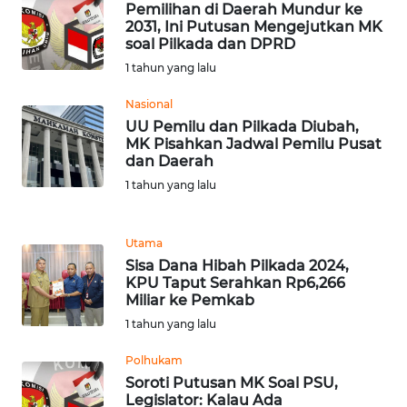
Pemilihan di Daerah Mundur ke
2031, Ini Putusan Mengejutkan MK
soal Pilkada dan DPRD
WN
BABEL
1 tahun yang lalu
Nasional
WN
UU Pemilu dan Pilkada Diubah,
SUMBAR
MK Pisahkan Jadwal Pemilu Pusat
dan Daerah
WN
1 tahun yang lalu
SUMSEL
Utama
WN
Sisa Dana Hibah Pilkada 2024,
BENGKULU
KPU Taput Serahkan Rp6,266
Miliar ke Pemkab
WN
1 tahun yang lalu
LAMPUNG
Polhukam
Soroti Putusan MK Soal PSU,
WN
Legislator: Kalau Ada
JATENG