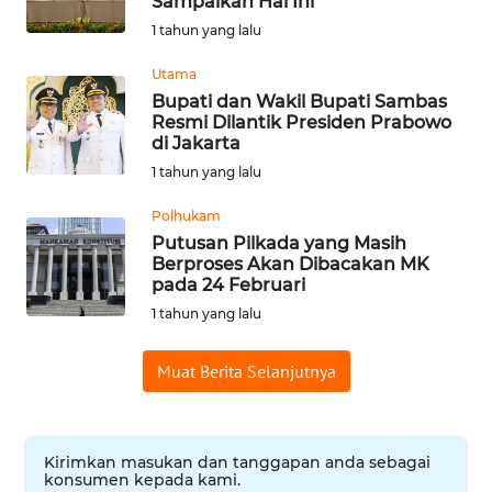
Sampaikan Hal Ini
WN
1 tahun yang lalu
SUMEDANG
Utama
Bupati dan Wakil Bupati Sambas
WN
Resmi Dilantik Presiden Prabowo
CIANJUR
di Jakarta
1 tahun yang lalu
WN
KEPULAUAN
Polhukam
SERIBU
Putusan Pilkada yang Masih
Berproses Akan Dibacakan MK
pada 24 Februari
WN
TANGERANG
1 tahun yang lalu
Muat Berita Selanjutnya
WN
BINJAI
WN
Kirimkan masukan dan tanggapan anda sebagai
CIREBON
konsumen kepada kami.