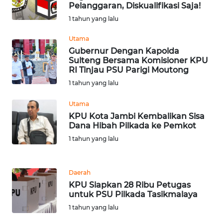
Pelanggaran, Diskualifikasi Saja!
1 tahun yang lalu
WN
NUSANTARA
Utama
Gubernur Dengan Kapolda
Sulteng Bersama Komisioner KPU
WN
RI Tinjau PSU Parigi Moutong
JOGJA
1 tahun yang lalu
WN
Utama
JATIM
KPU Kota Jambi Kembalikan Sisa
Dana Hibah Pilkada ke Pemkot
WN
1 tahun yang lalu
BALI
WN
Daerah
KALBAR
KPU Siapkan 28 Ribu Petugas
untuk PSU Pilkada Tasikmalaya
WN
1 tahun yang lalu
KALTENG