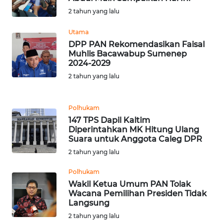
WN
2 tahun yang lalu
TAPANULI
TENGAH
Utama
DPP PAN Rekomendasikan Faisal
Muhlis Bacawabup Sumenep
WN DELI
2024-2029
SERDANG
2 tahun yang lalu
WN
TEBING
Polhukam
TINGGI
147 TPS Dapil Kaltim
Diperintahkan MK Hitung Ulang
Suara untuk Anggota Caleg DPR
WN
PAKPAK
2 tahun yang lalu
Polhukam
WN
Wakil Ketua Umum PAN Tolak
KARAWANG
Wacana Pemilihan Presiden Tidak
Langsung
WN
2 tahun yang lalu