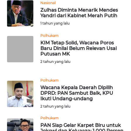
Nasional
Zulhas Diminta Menarik Mendes
WN
Yandri dari Kabinet Merah Putih
BABEL
1 tahun yang lalu
Polhukam
WN
KIM Tetap Solid, Wacana Poros
SUMBAR
Baru Dinilai Belum Relevan Usai
Putusan MK
WN
2 tahun yang lalu
SUMSEL
WN
Polhukam
BENGKULU
Wacana Kepala Daerah Dipilih
DPRD: PAN Sambut Baik, KPU
Ikuti Undang-undang
WN
2 tahun yang lalu
LAMPUNG
Polhukam
WN
PAN Siap Gelar Karpet Biru untuk
JATENG
Jokowi dan Keluarga: 1.000 Persen