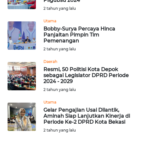
Pilgubsu 2024
2 tahun yang lalu
WN
KALTARA
Utama
Bobby-Surya Percaya Hinca
Panjaitan Pimpin Tim
WN
Pemenangan
KALSEL
2 tahun yang lalu
WN
Daerah
KALTIM
Resmi, 50 Politisi Kota Depok
sebagai Legislator DPRD Periode
2024 - 2029
WN
2 tahun yang lalu
SULSEL
Utama
WN
Gelar Pengajian Usai Dilantik,
GORONTALO
Aminah Siap Lanjutkan Kinerja di
Periode Ke-2 DPRD Kota Bekasi
WN
2 tahun yang lalu
SULUT