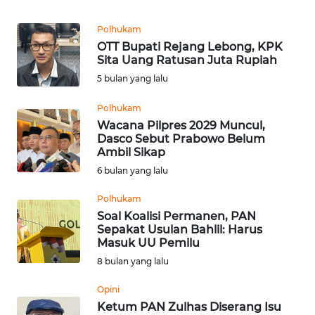
REDAKSI
Polhukam
OTT Bupati Rejang Lebong, KPK
KARIR
Sita Uang Ratusan Juta Rupiah
5 bulan yang lalu
DISCLAIMER
Polhukam
Wahana
Wacana Pilpres 2029 Muncul,
News
Dasco Sebut Prabowo Belum
Regional
Ambil Sikap
6 bulan yang lalu
WN
Polhukam
SUMUT
Soal Koalisi Permanen, PAN
Sepakat Usulan Bahlil: Harus
WN
Masuk UU Pemilu
JAKARTA
8 bulan yang lalu
WN
Opini
JABAR
Ketum PAN Zulhas Diserang Isu