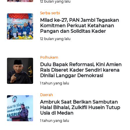
RIAU
12 bulan yang lalu
Serba-serbi
WN
Milad ke-27, PAN Jambi Tegaskan
SERAMBI
Komitmen Perkuat Ketahanan
Pangan dan Soliditas Kader
WN
12 bulan yang lalu
JAMBI
Polhukam
WN
Dulu Bapak Reformasi, Kini Amien
SULTRA
Rais Diseret Kader Sendiri karena
Dinilai Langgar Demokrasi
WN
1 tahun yang lalu
NTB
Daerah
Ambruk Saat Berikan Sambutan
WN
Halal Bihalal, Zulkifli Husein Tutup
SULTENG
Usia di Medan
1 tahun yang lalu
WN
SULBAR