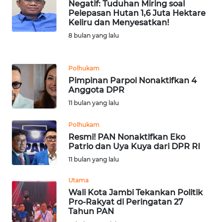
Negatif: Tuduhan Miring soal
Pelepasan Hutan 1,6 Juta Hektare
WN
Keliru dan Menyesatkan!
BANTEN
8 bulan yang lalu
WN
NTT
Polhukam
Pimpinan Parpol Nonaktifkan 4
Anggota DPR
WN
KEPRI
11 bulan yang lalu
Polhukam
WN
Resmi! PAN Nonaktifkan Eko
PAPUA
Patrio dan Uya Kuya dari DPR RI
11 bulan yang lalu
WN
PAPUA
Utama
BARAT
Wali Kota Jambi Tekankan Politik
Pro-Rakyat di Peringatan 27
Tahun PAN
WN