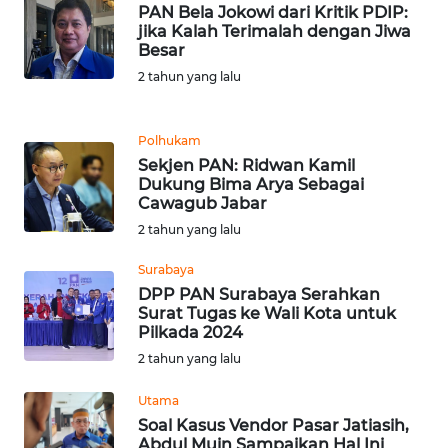
LANGKAT
PAN Bela Jokowi dari Kritik PDIP:
jika Kalah Terimalah dengan Jiwa
Besar
WN
TAPANULI
2 tahun yang lalu
SELATAN
Polhukam
WN
Sekjen PAN: Ridwan Kamil
TANJUNG
Dukung Bima Arya Sebagai
LESUNG
Cawagub Jabar
2 tahun yang lalu
WN
KARO
Surabaya
DPP PAN Surabaya Serahkan
Surat Tugas ke Wali Kota untuk
WN
Pilkada 2024
SIMALUNGUN
2 tahun yang lalu
WN
Utama
LABUHANBATU
Soal Kasus Vendor Pasar Jatiasih,
Abdul Muin Sampaikan Hal Ini