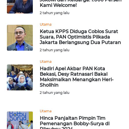
Kami Welcome!
2 tahun yang lalu
WN
NUSANTARA
Utama
Ketua KPPS Diduga Coblos Surat
WN
Suara, PAN Optimistis Pilkada
JOGJA
Jakarta Berlangsung Dua Putaran
2 tahun yang lalu
WN
Utama
JATIM
Hadiri Apel Akbar PAN Kota
Bekasi, Desy Ratnasari Bakal
WN
Maksimalkan Menangkan Heri-
BALI
Sholihin
2 tahun yang lalu
WN
KALBAR
Utama
Hinca Panjaitan Pimpin Tim
WN
Pemenangan Bobby-Surya di
KALTENG