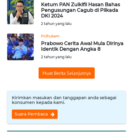
Ketum PAN Zulkifli Hasan Bahas
WN
Pengusungan Cagub di Pilkada
SUMEDANG
DKI 2024
2 tahun yang lalu
WN
CIANJUR
Polhukam
Prabowo Cerita Awal Mula Dirinya
Identik Dengan Angka 8
WN
KEPULAUAN
2 tahun yang lalu
SERIBU
Muat Berita Selanjutnya
WN
TANGERANG
Kirimkan masukan dan tanggapan anda sebagai
WN
konsumen kepada kami.
BINJAI
Suara Pembaca
WN
CIREBON