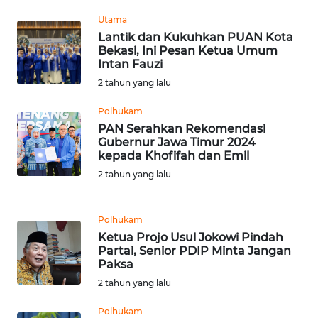
BEKASI
Utama
Lantik dan Kukuhkan PUAN Kota
WN
Bekasi, Ini Pesan Ketua Umum
BOGOR
Intan Fauzi
2 tahun yang lalu
WN
DEPOK
Polhukam
PAN Serahkan Rekomendasi
Gubernur Jawa Timur 2024
WN
kepada Khofifah dan Emil
TAPANULI
2 tahun yang lalu
UTARA
WN
Polhukam
SAMOSIR
Ketua Projo Usul Jokowi Pindah
Partai, Senior PDIP Minta Jangan
Paksa
WN
PADANG
2 tahun yang lalu
LAWAS
Polhukam