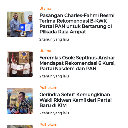
Utama
WN
Pasangan Charles-Fahmi Resmi
MALUKU
Terima Rekomendasi B-KWK
Partai PAN untuk Bertarung di
Pilkada Raja Ampat
WN
MALUT
2 tahun yang lalu
Utama
WN
Yeremias Osok: Septinus-Anshar
DAIRI
Mendapat Rekomendasi 6 Kursi,
Partai Nasdem dan PAN
WN
2 tahun yang lalu
DANAU
TOBA
Polhukam
Gerindra Sebut Kemungkinan
Wakil Ridwan Kamil dari Partai
WN
Baru di KIM
NIAS
2 tahun yang lalu
WN
Polhukam