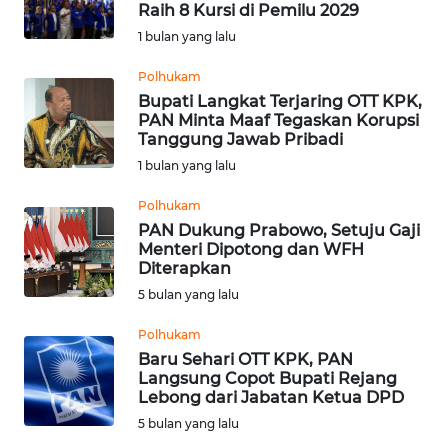
Raih 8 Kursi di Pemilu 2029
Informasi
1 bulan yang lalu
INDEKS
Polhukam
BERITA
Bupati Langkat Terjaring OTT KPK,
PAN Minta Maaf Tegaskan Korupsi
Tanggung Jawab Pribadi
KONTAK
1 bulan yang lalu
KAMI
Polhukam
INFO
PAN Dukung Prabowo, Setuju Gaji
IKLAN
Menteri Dipotong dan WFH
Diterapkan
TENTANG
5 bulan yang lalu
KAMI
Polhukam
Baru Sehari OTT KPK, PAN
PEDOMAN
Langsung Copot Bupati Rejang
MEDIA
Lebong dari Jabatan Ketua DPD
SIBER
5 bulan yang lalu