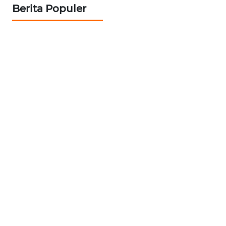
Berita Populer
WN
INDRAMAYU
WN
KUNINGAN
WN
MAJALENGKA
WN
SUBANG
WN
SUKABUMI
WN
PURWAKARTA