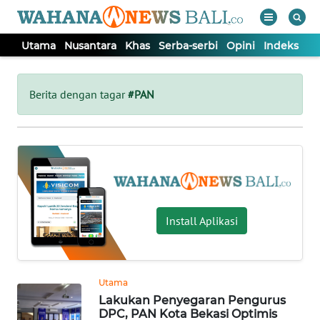
Utama
Nusantara
Khas
Serba-serbi
Opini
Indeks
WAHANA
Tutup
TV
Berita dengan tagar
#PAN
UTAMA
NUSANTARA
KHAS
Install Aplikasi
SERBA-
SERBI
Utama
Lakukan Penyegaran Pengurus
OPINI
DPC, PAN Kota Bekasi Optimis