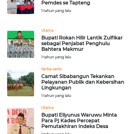
Pemdes se Tapteng
1 tahun yang lalu
WN
MALUKU
Utama
WN
Bupati Rokan Hilir Lantik Zulfikar
MALUT
sebagai Penjabat Penghulu
Bahtera Makmur
WN
1 tahun yang lalu
DAIRI
Serba-serbi
Camat Sibabangun Tekankan
WN
Pelayanan Publik dan Kebersihan
DANAU
Lingkungan
TOBA
1 tahun yang lalu
WN
Utama
NIAS
Bupati Eliyunus Waruwu Minta
Para Pj Kades Percepat
Pemutakhiran Indeks Desa
WN