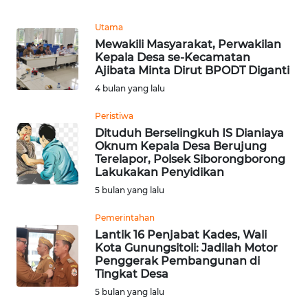
REDAKSI
Utama
Mewakili Masyarakat, Perwakilan
KARIR
Kepala Desa se-Kecamatan
Ajibata Minta Dirut BPODT Diganti
DISCLAIMER
4 bulan yang lalu
Peristiwa
Wahana
News
Dituduh Berselingkuh IS Dianiaya
Regional
Oknum Kepala Desa Berujung
Terelapor, Polsek Siborongborong
Lakukakan Penyidikan
WN
5 bulan yang lalu
SUMUT
Pemerintahan
WN
Lantik 16 Penjabat Kades, Wali
JAKARTA
Kota Gunungsitoli: Jadilah Motor
Penggerak Pembangunan di
Tingkat Desa
WN
5 bulan yang lalu
JABAR