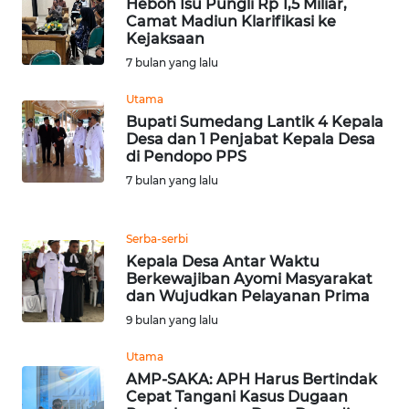
RIAU
Heboh Isu Pungli Rp 1,5 Miliar,
Camat Madiun Klarifikasi ke
Kejaksaan
WN
7 bulan yang lalu
SERAMBI
Utama
WN
Bupati Sumedang Lantik 4 Kepala
JAMBI
Desa dan 1 Penjabat Kepala Desa
di Pendopo PPS
7 bulan yang lalu
WN
SULTRA
Serba-serbi
WN
Kepala Desa Antar Waktu
NTB
Berkewajiban Ayomi Masyarakat
dan Wujudkan Pelayanan Prima
WN
9 bulan yang lalu
SULTENG
Utama
AMP-SAKA: APH Harus Bertindak
WN
Cepat Tangani Kasus Dugaan
SULBAR