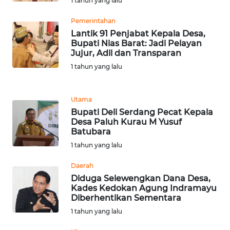
1 tahun yang lalu
LANGKAT
Pemerintahan
WN
Lantik 91 Penjabat Kepala Desa,
TAPANULI
Bupati Nias Barat: Jadi Pelayan
SELATAN
Jujur, Adil dan Transparan
1 tahun yang lalu
WN
TANJUNG
LESUNG
Utama
Bupati Deli Serdang Pecat Kepala
Desa Paluh Kurau M Yusuf
WN
Batubara
KARO
1 tahun yang lalu
WN
Daerah
SIMALUNGUN
Diduga Selewengkan Dana Desa,
Kades Kedokan Agung Indramayu
Diberhentikan Sementara
WN
1 tahun yang lalu
LABUHANBATU