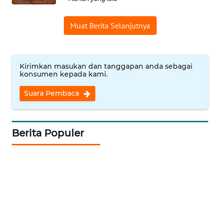
WN
Muat Berita Selanjutnya
INDRAMAYU
WN
KUNINGAN
Kirimkan masukan dan tanggapan anda sebagai
konsumen kepada kami.
WN
Suara Pembaca
MAJALENGKA
WN
Berita Populer
SUBANG
WN
SUKABUMI
WN
PURWAKARTA