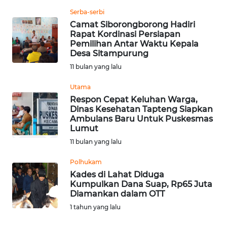
Serba-serbi
WN
Camat Siborongborong Hadiri
Rapat Kordinasi Persiapan
NUSANTARA
Pemilihan Antar Waktu Kepala
Desa Sitampurung
WN
11 bulan yang lalu
JOGJA
Utama
WN
Respon Cepat Keluhan Warga,
Dinas Kesehatan Tapteng Siapkan
JATIM
Ambulans Baru Untuk Puskesmas
Lumut
WN
11 bulan yang lalu
BALI
Polhukam
WN
Kades di Lahat Diduga
Kumpulkan Dana Suap, Rp65 Juta
KALBAR
Diamankan dalam OTT
1 tahun yang lalu
WN
KALTENG