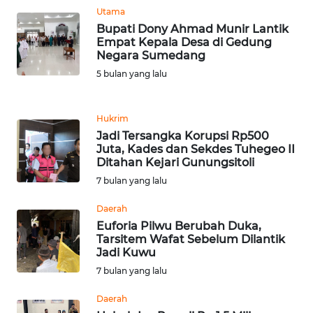
Utama
WN
Bupati Dony Ahmad Munir Lantik
BANTEN
Empat Kepala Desa di Gedung
Negara Sumedang
5 bulan yang lalu
WN
NTT
Hukrim
WN
Jadi Tersangka Korupsi Rp500
KEPRI
Juta, Kades dan Sekdes Tuhegeo II
Ditahan Kejari Gunungsitoli
7 bulan yang lalu
WN
PAPUA
Daerah
Euforia Pilwu Berubah Duka,
WN
Tarsitem Wafat Sebelum Dilantik
PAPUA
Jadi Kuwu
BARAT
7 bulan yang lalu
Daerah
WN