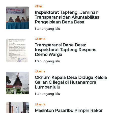
Khas
WN
Inspektorat Tapteng : Jaminan
KALTARA
Transparansi dan Akuntabilitas
Pengelolaan Dana Desa
1 tahun yang lalu
WN
KALSEL
Utama
Transparansi Dana Desa:
WN
Inspektorat Tapteng Respons
KALTIM
Demo Warga
1 tahun yang lalu
WN
Utama
SULSEL
Oknum Kepala Desa Diduga Kelola
Galian C Ilegal di Hutanamora
WN
Lumbanjulu
GORONTALO
1 tahun yang lalu
WN
Utama
SULUT
Masinton Pasaribu Pimpin Rakor