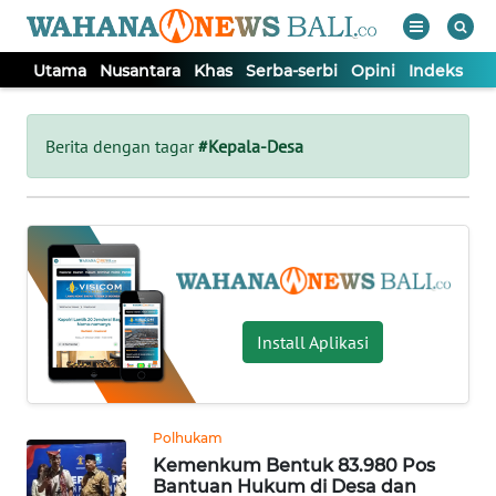
Utama
Nusantara
Khas
Serba-serbi
Opini
Indeks
WAHANA
Tutup
TV
Berita dengan tagar
#Kepala-Desa
UTAMA
NUSANTARA
KHAS
Install Aplikasi
SERBA-
SERBI
Polhukam
Kemenkum Bentuk 83.980 Pos
OPINI
Bantuan Hukum di Desa dan