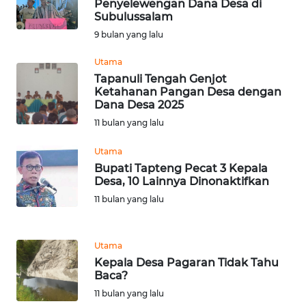
Penyelewengan Dana Desa di
Subulussalam
WN
9 bulan yang lalu
BABEL
Utama
Tapanuli Tengah Genjot
WN
Ketahanan Pangan Desa dengan
SUMBAR
Dana Desa 2025
11 bulan yang lalu
WN
SUMSEL
Utama
Bupati Tapteng Pecat 3 Kepala
Desa, 10 Lainnya Dinonaktifkan
WN
11 bulan yang lalu
BENGKULU
WN
Utama
LAMPUNG
Kepala Desa Pagaran Tidak Tahu
Baca?
WN
11 bulan yang lalu
JATENG