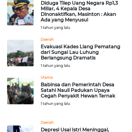
BEKASI
Diduga Tilep Uang Negara Rp1,3
Miliar, 4 Kepala Desa
Dinonaktifkan, Masinton : Akan
WN
Ada yang Menyusul
BOGOR
1 tahun yang lalu
WN
Daerah
DEPOK
Evakuasi Kades Liang Pematang
dari Sungai Lau Luhung
Berlangsung Dramatis
WN
1 tahun yang lalu
TAPANULI
UTARA
Utama
Babinsa dan Pemerintah Desa
WN
Satahi Nauli Padukan Upaya
SAMOSIR
Cegah Penyakit Hewan Ternak
1 tahun yang lalu
WN
PADANG
Daerah
LAWAS
Depresi Usai Istri Meninggal,