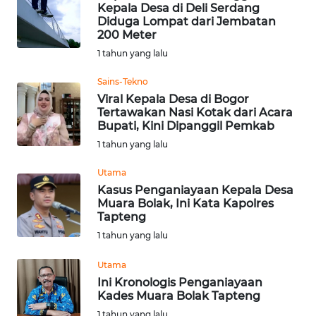
Kepala Desa di Deli Serdang
WN
Diduga Lompat dari Jembatan
SUMEDANG
200 Meter
1 tahun yang lalu
WN
Sains-Tekno
CIANJUR
Viral Kepala Desa di Bogor
Tertawakan Nasi Kotak dari Acara
WN
Bupati, Kini Dipanggil Pemkab
KEPULAUAN
1 tahun yang lalu
SERIBU
Utama
WN
Kasus Penganiayaan Kepala Desa
TANGERANG
Muara Bolak, Ini Kata Kapolres
Tapteng
1 tahun yang lalu
WN
BINJAI
Utama
Ini Kronologis Penganiayaan
WN
Kades Muara Bolak Tapteng
CIREBON
1 tahun yang lalu