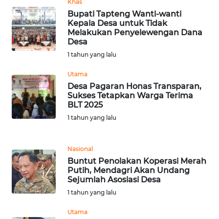
Khas
WN
Bupati Tapteng Wanti-wanti
TAPANULI
Kepala Desa untuk Tidak
TENGAH
Melakukan Penyelewengan Dana
Desa
1 tahun yang lalu
WN DELI
SERDANG
Utama
Desa Pagaran Honas Transparan,
WN
Sukses Tetapkan Warga Terima
TEBING
BLT 2025
TINGGI
1 tahun yang lalu
WN
PAKPAK
Nasional
Buntut Penolakan Koperasi Merah
Putih, Mendagri Akan Undang
WN
Sejumlah Asosiasi Desa
KARAWANG
1 tahun yang lalu
WN
Utama