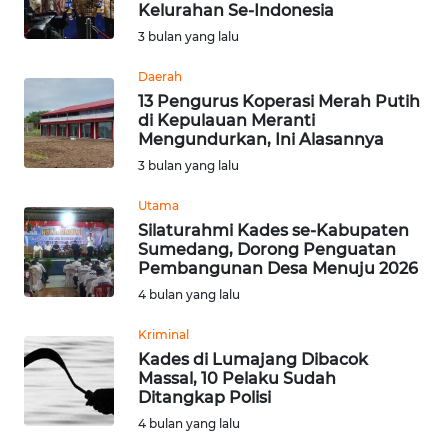
Kelurahan Se-Indonesia
Informasi
3 bulan yang lalu
INDEKS
Daerah
BERITA
13 Pengurus Koperasi Merah Putih
di Kepulauan Meranti
Mengundurkan, Ini Alasannya
KONTAK
3 bulan yang lalu
KAMI
Utama
INFO
Silaturahmi Kades se-Kabupaten
IKLAN
Sumedang, Dorong Penguatan
Pembangunan Desa Menuju 2026
TENTANG
4 bulan yang lalu
KAMI
Kriminal
Kades di Lumajang Dibacok
PEDOMAN
Massal, 10 Pelaku Sudah
MEDIA
Ditangkap Polisi
SIBER
4 bulan yang lalu