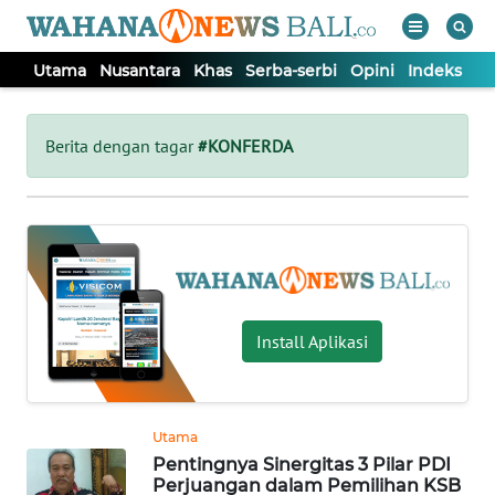
Utama
Nusantara
Khas
Serba-serbi
Opini
Indeks
WAHANA
Tutup
TV
Berita dengan tagar
#KONFERDA
UTAMA
NUSANTARA
KHAS
Install Aplikasi
SERBA-
SERBI
Utama
Pentingnya Sinergitas 3 Pilar PDI
OPINI
Perjuangan dalam Pemilihan KSB