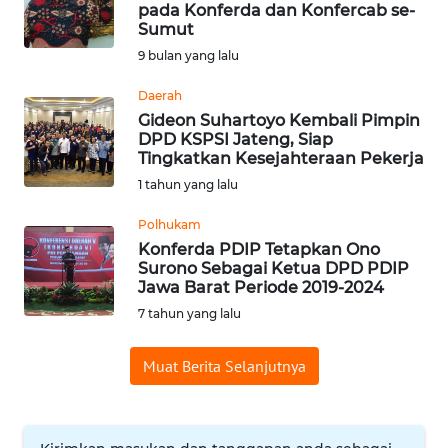
pada Konferda dan Konfercab se-
Informasi
Sumut
9 bulan yang lalu
INDEKS
BERITA
Daerah
Gideon Suhartoyo Kembali Pimpin
DPD KSPSI Jateng, Siap
KONTAK
Tingkatkan Kesejahteraan Pekerja
KAMI
1 tahun yang lalu
INFO
Polhukam
IKLAN
Konferda PDIP Tetapkan Ono
Surono Sebagai Ketua DPD PDIP
Jawa Barat Periode 2019-2024
TENTANG
7 tahun yang lalu
KAMI
Muat Berita Selanjutnya
PEDOMAN
MEDIA
SIBER