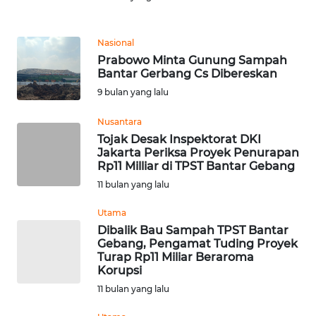
REDAKSI
Nasional
KARIR
Prabowo Minta Gunung Sampah
Bantar Gerbang Cs Dibereskan
DISCLAIMER
9 bulan yang lalu
Wahana
Nusantara
News
Tojak Desak Inspektorat DKI
Regional
Jakarta Periksa Proyek Penurapan
Rp11 Milliar di TPST Bantar Gebang
11 bulan yang lalu
WN
SUMUT
Utama
Dibalik Bau Sampah TPST Bantar
WN
Gebang, Pengamat Tuding Proyek
JAKARTA
Turap Rp11 Miliar Beraroma
Korupsi
11 bulan yang lalu
WN
JABAR