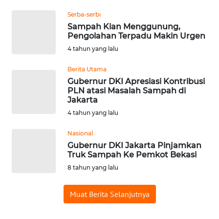
Serba-serbi
WN
Sampah Kian Menggunung,
NUSANTARA
Pengolahan Terpadu Makin Urgen
4 tahun yang lalu
WN
JOGJA
Berita Utama
Gubernur DKI Apresiasi Kontribusi
PLN atasi Masalah Sampah di
WN
Jakarta
JATIM
4 tahun yang lalu
WN
Nasional
BALI
Gubernur DKI Jakarta Pinjamkan
Truk Sampah Ke Pemkot Bekasi
WN
8 tahun yang lalu
KALBAR
Muat Berita Selanjutnya
WN
KALTENG