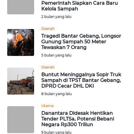
Pemerintah Siapkan Cara Baru
Informasi
Kelola Sampah
2 bulan yang lalu
INDEKS
BERITA
Daerah
Tragedi Bantar Gebang, Longsor
Gunung Sampah 50 Meter
KONTAK
Tewaskan 7 Orang
KAMI
5 bulan yang lalu
INFO
Daerah
IKLAN
Buntut Meninggalnya Sopir Truk
Sampah di TPST Bantar Gebang,
DPRD Cecar DHL DKI
TENTANG
8 bulan yang lalu
KAMI
Utama
PEDOMAN
Danantara Didesak Hentikan
MEDIA
Tender PLTSa, Potensi Bebani
SIBER
Negara Rp300 Triliun
9 bulan yang lalu