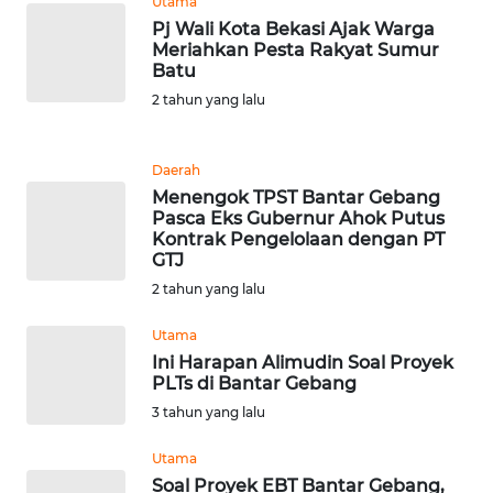
Utama
Pj Wali Kota Bekasi Ajak Warga
WN
Meriahkan Pesta Rakyat Sumur
BANTEN
Batu
2 tahun yang lalu
WN
NTT
Daerah
Menengok TPST Bantar Gebang
WN
Pasca Eks Gubernur Ahok Putus
KEPRI
Kontrak Pengelolaan dengan PT
GTJ
WN
2 tahun yang lalu
PAPUA
Utama
Ini Harapan Alimudin Soal Proyek
WN
PLTs di Bantar Gebang
PAPUA
3 tahun yang lalu
BARAT
Utama
WN
Soal Proyek EBT Bantar Gebang,