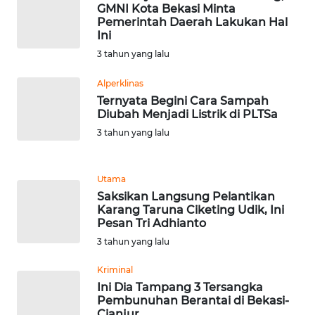
RIAU
GMNI Kota Bekasi Minta
Pemerintah Daerah Lakukan Hal
Ini
WN
SERAMBI
3 tahun yang lalu
Alperklinas
WN
Ternyata Begini Cara Sampah
JAMBI
Diubah Menjadi Listrik di PLTSa
3 tahun yang lalu
WN
SULTRA
Utama
WN
Saksikan Langsung Pelantikan
Karang Taruna Ciketing Udik, Ini
NTB
Pesan Tri Adhianto
3 tahun yang lalu
WN
SULTENG
Kriminal
Ini Dia Tampang 3 Tersangka
WN
Pembunuhan Berantai di Bekasi-
Cianjur
SULBAR