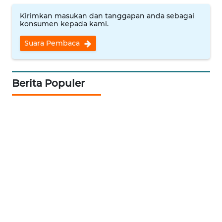
Kirimkan masukan dan tanggapan anda sebagai
WN
konsumen kepada kami.
KALTARA
Suara Pembaca
WN
KALSEL
Berita Populer
WN
KALTIM
WN
SULSEL
WN
GORONTALO
WN
SULUT