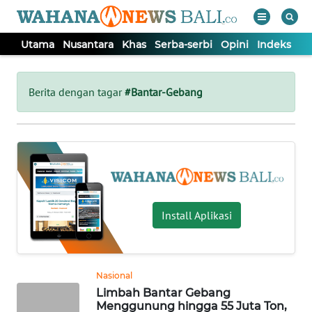
Utama
Nusantara
Khas
Serba-serbi
Opini
Indeks
WAHANA
Tutup
TV
Berita dengan tagar
#Bantar-Gebang
UTAMA
NUSANTARA
KHAS
Install Aplikasi
SERBA-
SERBI
Nasional
Limbah Bantar Gebang
OPINI
Menggunung hingga 55 Juta Ton,