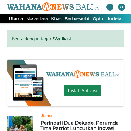
Utama
Nusantara
Khas
Serba-serbi
Opini
Indeks
WAHANA
Tutup
TV
Berita dengan tagar
#Aplikasi
UTAMA
NUSANTARA
KHAS
Install Aplikasi
SERBA-
SERBI
Utama
Peringati Dua Dekade, Perumda
OPINI
Tirta Patriot Luncurkan Inovasi