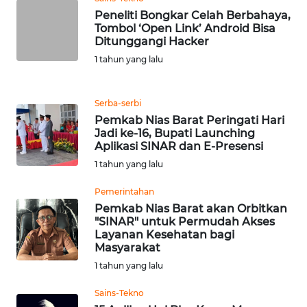
Peneliti Bongkar Celah Berbahaya,
WN
Tombol ‘Open Link’ Android Bisa
BANTEN
Ditunggangi Hacker
1 tahun yang lalu
WN
NTT
Serba-serbi
Pemkab Nias Barat Peringati Hari
WN
Jadi ke-16, Bupati Launching
KEPRI
Aplikasi SINAR dan E-Presensi
1 tahun yang lalu
WN
Pemerintahan
PAPUA
Pemkab Nias Barat akan Orbitkan
"SINAR" untuk Permudah Akses
WN
Layanan Kesehatan bagi
PAPUA
Masyarakat
BARAT
1 tahun yang lalu
Sains-Tekno
WN