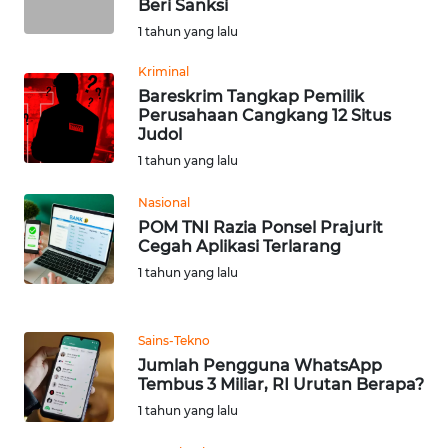
Beri Sanksi
1 tahun yang lalu
WN
BABEL
Kriminal
Bareskrim Tangkap Pemilik
Perusahaan Cangkang 12 Situs
WN
Judol
SUMBAR
1 tahun yang lalu
WN
Nasional
SUMSEL
POM TNI Razia Ponsel Prajurit
Cegah Aplikasi Terlarang
WN
1 tahun yang lalu
BENGKULU
Sains-Tekno
WN
Jumlah Pengguna WhatsApp
LAMPUNG
Tembus 3 Miliar, RI Urutan Berapa?
1 tahun yang lalu
WN
JATENG