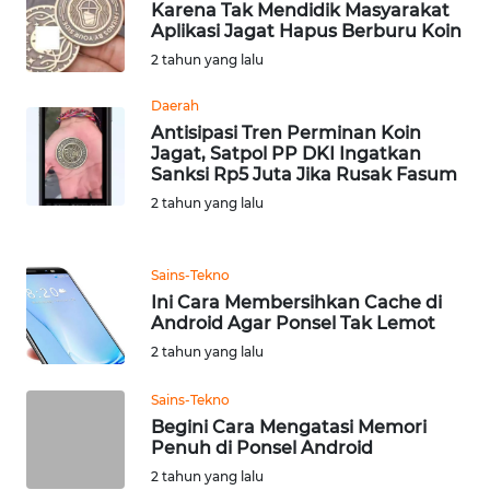
BEKASI
Karena Tak Mendidik Masyarakat
Aplikasi Jagat Hapus Berburu Koin
2 tahun yang lalu
WN
BOGOR
Daerah
Antisipasi Tren Perminan Koin
WN
Jagat, Satpol PP DKI Ingatkan
DEPOK
Sanksi Rp5 Juta Jika Rusak Fasum
2 tahun yang lalu
WN
TAPANULI
UTARA
Sains-Tekno
Ini Cara Membersihkan Cache di
Android Agar Ponsel Tak Lemot
WN
SAMOSIR
2 tahun yang lalu
Sains-Tekno
WN
Begini Cara Mengatasi Memori
PADANG
Penuh di Ponsel Android
LAWAS
2 tahun yang lalu