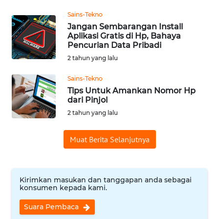
WN
Sains-Tekno
SUMEDANG
Jangan Sembarangan Install
Aplikasi Gratis di Hp, Bahaya
Pencurian Data Pribadi
WN
CIANJUR
2 tahun yang lalu
Sains-Tekno
WN
Tips Untuk Amankan Nomor Hp
KEPULAUAN
dari Pinjol
SERIBU
2 tahun yang lalu
WN
Muat Berita Selanjutnya
TANGERANG
WN
BINJAI
Kirimkan masukan dan tanggapan anda sebagai
konsumen kepada kami.
WN
Suara Pembaca
CIREBON