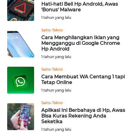
Hati-hati Beli Hp Android, Awas
'Bonus' Malware
WN
1 tahun yang lalu
KALTARA
Sains-Tekno
WN
Cara Menghilangkan Iklan yang
KALSEL
Mengganggu di Google Chrome
Hp Android
1 tahun yang lalu
WN
KALTIM
Sains-Tekno
Cara Membuat WA Centang 1 tapi
WN
Tetap Online
SULSEL
1 tahun yang lalu
WN
Sains-Tekno
GORONTALO
Aplikasi Ini Berbahaya di Hp, Awas
Bisa Kuras Rekening Anda
Seketika
WN
1 tahun yang lalu
SULUT