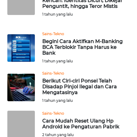
Kencan: Identitas Dicuri, Dikejar
LANGKAT
Penguntit, hingga Teror Mistis
1 tahun yang lalu
WN
TAPANULI
SELATAN
Sains-Tekno
Begini Cara Aktifkan M-Banking
WN
BCA Terblokir Tanpa Harus ke
TANJUNG
Bank
LESUNG
1 tahun yang lalu
Sains-Tekno
WN
Berikut Ciri-ciri Ponsel Telah
KARO
Disadap Pinjol Ilegal dan Cara
Mengatasinya
WN
1 tahun yang lalu
SIMALUNGUN
Sains-Tekno
WN
Cara Mudah Reset Ulang Hp
Android ke Pengaturan Pabrik
LABUHANBATU
2 tahun yang lalu