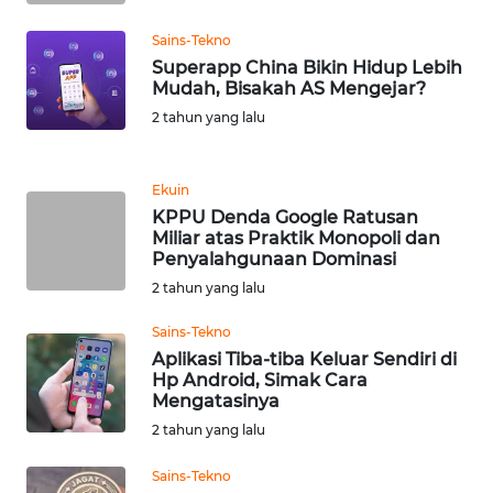
WN
Sains-Tekno
TAPANULI
Superapp China Bikin Hidup Lebih
TENGAH
Mudah, Bisakah AS Mengejar?
2 tahun yang lalu
WN DELI
SERDANG
Ekuin
WN
KPPU Denda Google Ratusan
TEBING
Miliar atas Praktik Monopoli dan
TINGGI
Penyalahgunaan Dominasi
2 tahun yang lalu
WN
Sains-Tekno
PAKPAK
Aplikasi Tiba-tiba Keluar Sendiri di
Hp Android, Simak Cara
WN
Mengatasinya
KARAWANG
2 tahun yang lalu
WN
Sains-Tekno