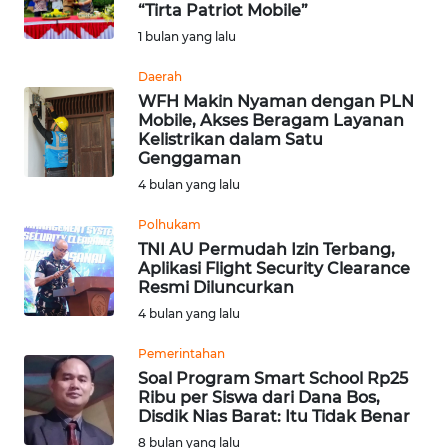
“Tirta Patriot Mobile”
Informasi
1 bulan yang lalu
INDEKS
Daerah
BERITA
WFH Makin Nyaman dengan PLN
Mobile, Akses Beragam Layanan
Kelistrikan dalam Satu
KONTAK
Genggaman
KAMI
4 bulan yang lalu
INFO
Polhukam
IKLAN
TNI AU Permudah Izin Terbang,
Aplikasi Flight Security Clearance
Resmi Diluncurkan
TENTANG
4 bulan yang lalu
KAMI
Pemerintahan
PEDOMAN
Soal Program Smart School Rp25
MEDIA
Ribu per Siswa dari Dana Bos,
SIBER
Disdik Nias Barat: Itu Tidak Benar
8 bulan yang lalu