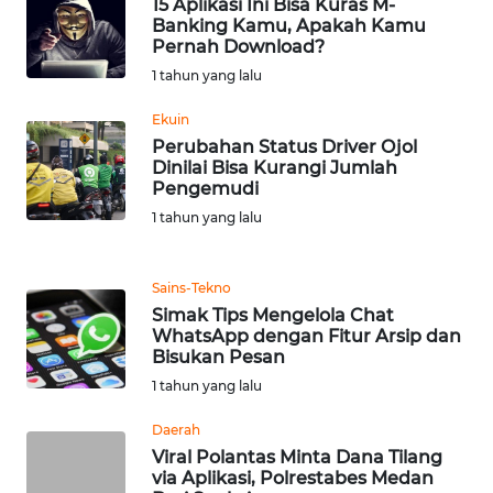
RIAU
15 Aplikasi Ini Bisa Kuras M-
Banking Kamu, Apakah Kamu
Pernah Download?
WN
1 tahun yang lalu
SERAMBI
Ekuin
WN
Perubahan Status Driver Ojol
JAMBI
Dinilai Bisa Kurangi Jumlah
Pengemudi
1 tahun yang lalu
WN
SULTRA
Sains-Tekno
WN
Simak Tips Mengelola Chat
NTB
WhatsApp dengan Fitur Arsip dan
Bisukan Pesan
WN
1 tahun yang lalu
SULTENG
Daerah
Viral Polantas Minta Dana Tilang
WN
via Aplikasi, Polrestabes Medan
SULBAR