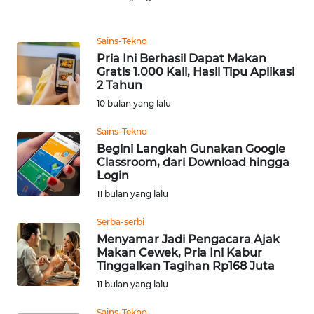
REDAKSI
Sains-Tekno
KARIR
Pria Ini Berhasil Dapat Makan
Gratis 1.000 Kali, Hasil Tipu Aplikasi
2 Tahun
DISCLAIMER
10 bulan yang lalu
Wahana
Sains-Tekno
News
Regional
Begini Langkah Gunakan Google
Classroom, dari Download hingga
Login
WN
11 bulan yang lalu
SUMUT
Serba-serbi
WN
Menyamar Jadi Pengacara Ajak
JAKARTA
Makan Cewek, Pria Ini Kabur
Tinggalkan Tagihan Rp168 Juta
11 bulan yang lalu
WN
JABAR
Sains-Tekno