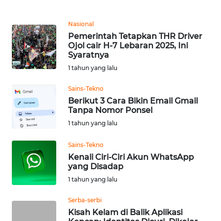
WN
Nasional
MALUKU
Pemerintah Tetapkan THR Driver
Ojol cair H-7 Lebaran 2025, Ini
Syaratnya
WN
MALUT
1 tahun yang lalu
Sains-Tekno
WN
Berikut 3 Cara Bikin Email Gmail
DAIRI
Tanpa Nomor Ponsel
1 tahun yang lalu
WN
DANAU
Sains-Tekno
TOBA
Kenali Ciri-Ciri Akun WhatsApp
yang Disadap
WN
1 tahun yang lalu
NIAS
Serba-serbi
Kisah Kelam di Balik Aplikasi
WN