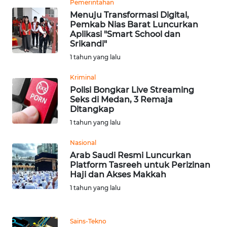
Pemerintahan
Menuju Transformasi Digital,
WN
Pemkab Nias Barat Luncurkan
Aplikasi "Smart School dan
NUSANTARA
Srikandi"
1 tahun yang lalu
WN
JOGJA
Kriminal
Polisi Bongkar Live Streaming
WN
Seks di Medan, 3 Remaja
Ditangkap
JATIM
1 tahun yang lalu
WN
Nasional
BALI
Arab Saudi Resmi Luncurkan
Platform Tasreeh untuk Perizinan
WN
Haji dan Akses Makkah
KALBAR
1 tahun yang lalu
WN
Sains-Tekno
KALTENG